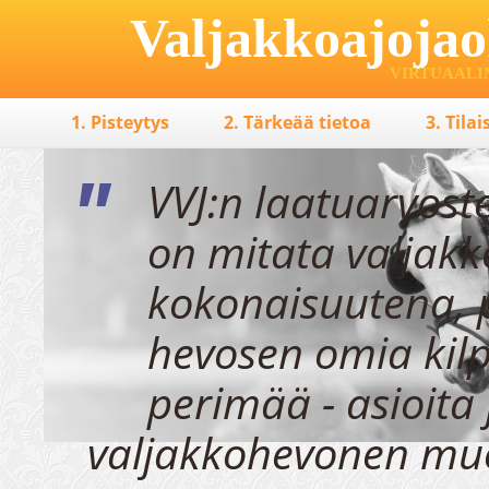
Valjakkoajojao
VIRTUAALI
1. Pisteytys
2. Tärkeää tietoa
3. Tila
"
VVJ:n laatuarvost
on mitata valjak
kokonaisuutena, 
hevosen omia kilp
perimää - asioita 
valjakkohevonen mu