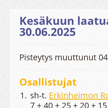
Kesäkuun laatua
30.06.2025
Pisteytys muuttunut 04
Osallistujat
sh-t.
Erkinheimon R
7 + 40 + 25 + 20 + 15