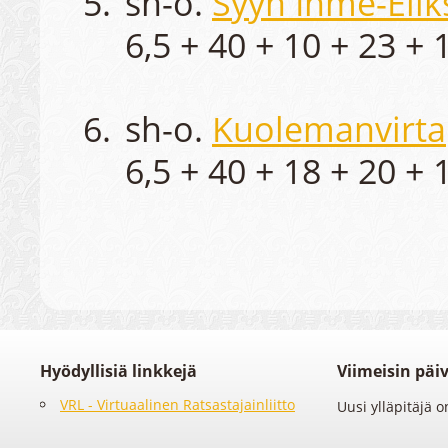
sh-o.
Syyn Ihme-Eliks
6,5 + 40 + 10 + 23 + 1
sh-o.
Kuolemanvirta
6,5 + 40 + 18 + 20 + 1
Hyödyllisiä linkkejä
Viimeisin päiv
VRL - Virtuaalinen Ratsastajainliitto
Uusi ylläpitäjä o