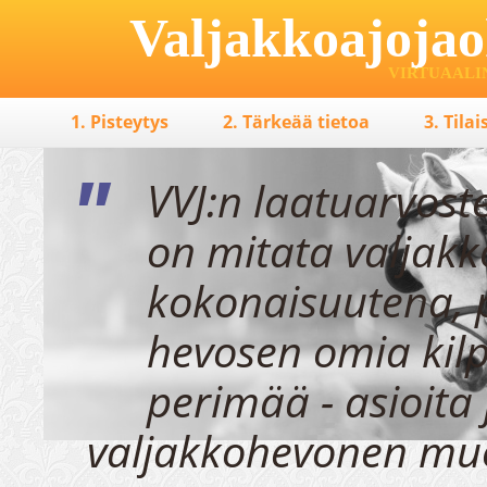
Valjakkoajojao
VIRTUAALI
1. Pisteytys
2. Tärkeää tietoa
3. Tila
"
VVJ:n laatuarvost
on mitata valjak
kokonaisuutena, 
hevosen omia kilp
perimää - asioita 
valjakkohevonen mu