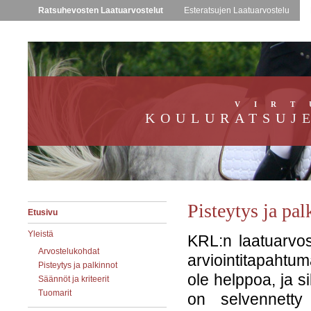
Ratsuhevosten Laatuarvostelut
Esteratsujen Laatuarvostelu
VIRT
KOULURATSUJ
Pisteytys ja pal
Etusivu
Yleistä
KRL:n laatuarvos
Arvostelukohdat
arviointitapahtu
Pisteytys ja palkinnot
ole helppoa, ja si
Säännöt ja kriteerit
Tuomarit
on selvennetty