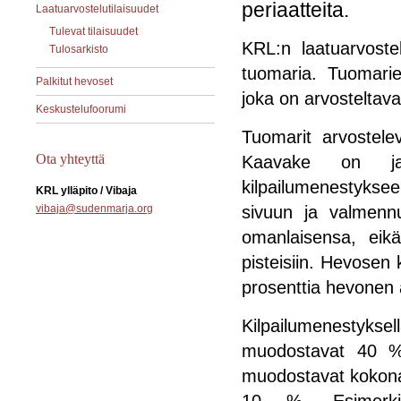
periaatteita.
Laatuarvostelutilaisuudet
Tulevat tilaisuudet
KRL:n laatuarvoste
Tulosarkisto
tuomaria. Tuomarie
Palkitut hevoset
joka on arvosteltav
Keskustelufoorumi
Tuomarit arvostele
Ota yhteyttä
Kaavake on jao
kilpailumenestyks
KRL ylläpito / Vibaja
vibaja@sudenmarja.org
sivuun ja valmennu
omanlaisensa, eikä
pisteisiin. Hevosen
prosenttia hevonen 
Kilpailumenestyks
muodostavat 40 % 
muodostavat kokonai