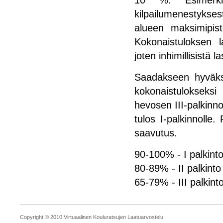
10 %. Esimerki
kilpailumenestyks
alueen maksimipist
Kokonaistuloksen l
joten inhimillisistä 
Saadakseen hyväks
kokonaistulokseks
hevosen III-palkinnol
tulos I-palkinnolle. 
saavutus.
90-100% - I palkint
80-89% - II palkinto
65-79% - III palkint
Copyright © 2010 Virtuaalinen Kouluratsujen Laatuarvostelu