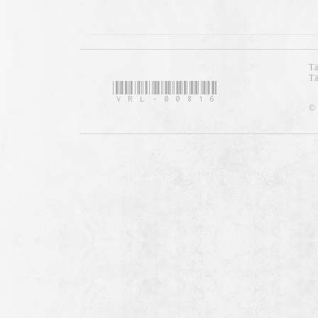
Tä
Tä
VRL-00816
© 