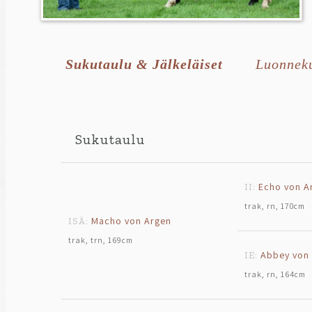
Sukutaulu & Jälkeläiset
Luonnek
Sukutaulu
Echo von A
II:
trak, rn, 170cm
Macho von Argen
ISÄ:
trak, trn, 169cm
Abbey von
IE:
trak, rn, 164cm