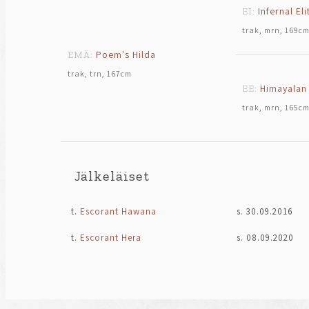
Infernal Eli
EI:
trak, mrn, 169c
Poem's Hilda
EMÄ:
trak, trn, 167cm
Himayalan
EE:
trak, mrn, 165c
Jälkeläiset
t.
Escorant Hawana
s. 30.09.2016
t.
Escorant Hera
s. 08.09.2020