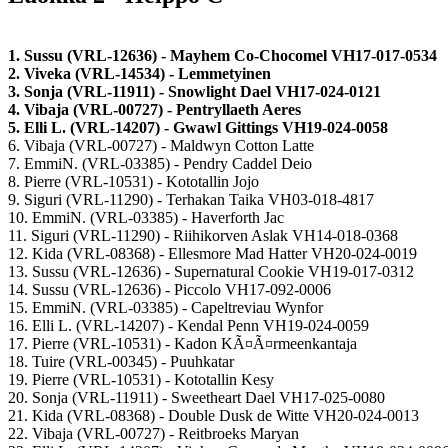
1. Sussu (VRL-12636) - Mayhem Co-Chocomel VH17-017-0534
2. Viveka (VRL-14534) - Lemmetyinen
3. Sonja (VRL-11911) - Snowlight Dael VH17-024-0121
4. Vibaja (VRL-00727) - Pentryllaeth Aeres
5. Elli L. (VRL-14207) - Gwawl Gittings VH19-024-0058
6. Vibaja (VRL-00727) - Maldwyn Cotton Latte
7. EmmiN. (VRL-03385) - Pendry Caddel Deio
8. Pierre (VRL-10531) - Kototallin Jojo
9. Siguri (VRL-11290) - Terhakan Taika VH03-018-4817
10. EmmiN. (VRL-03385) - Haverforth Jac
11. Siguri (VRL-11290) - Riihikorven Aslak VH14-018-0368
12. Kida (VRL-08368) - Ellesmore Mad Hatter VH20-024-0019
13. Sussu (VRL-12636) - Supernatural Cookie VH19-017-0312
14. Sussu (VRL-12636) - Piccolo VH17-092-0006
15. EmmiN. (VRL-03385) - Capeltreviau Wynfor
16. Elli L. (VRL-14207) - Kendal Penn VH19-024-0059
17. Pierre (VRL-10531) - Kadon KÃ¤Ã¤rmeenkantaja
18. Tuire (VRL-00345) - Puuhkatar
19. Pierre (VRL-10531) - Kototallin Kesy
20. Sonja (VRL-11911) - Sweetheart Dael VH17-025-0080
21. Kida (VRL-08368) - Double Dusk de Witte VH20-024-0013
22. Vibaja (VRL-00727) - Reitbroeks Maryan