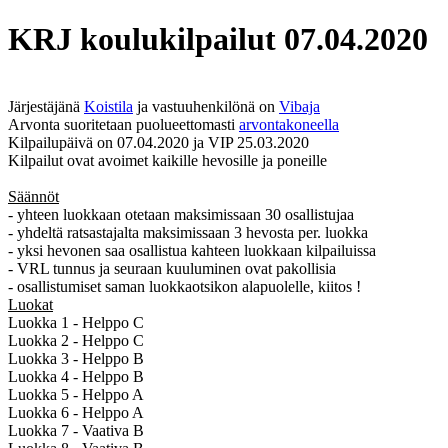
KRJ koulukilpailut 07.04.2020
Järjestäjänä
Koistila
ja vastuuhenkilönä on
Vibaja
Arvonta suoritetaan puolueettomasti
arvontakoneella
Kilpailupäivä on 07.04.2020 ja VIP 25.03.2020
Kilpailut ovat avoimet kaikille hevosille ja poneille
Säännöt
- yhteen luokkaan otetaan maksimissaan 30 osallistujaa
- yhdeltä ratsastajalta maksimissaan 3 hevosta per. luokka
- yksi hevonen saa osallistua kahteen luokkaan kilpailuissa
- VRL tunnus ja seuraan kuuluminen ovat pakollisia
- osallistumiset saman luokkaotsikon alapuolelle, kiitos !
Luokat
Luokka 1 - Helppo C
Luokka 2 - Helppo C
Luokka 3 - Helppo B
Luokka 4 - Helppo B
Luokka 5 - Helppo A
Luokka 6 - Helppo A
Luokka 7 - Vaativa B