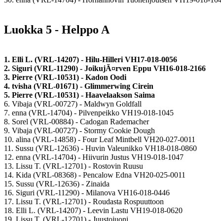
Luokka 5 - Helppo A
1. Elli L. (VRL-14207) - Hilu-Hilleri VH17-018-0056
2. Siguri (VRL-11290) - JoikujÃ¤rven Eppu VH16-018-2166
3. Pierre (VRL-10531) - Kadon Oodi
4. tvisha (VRL-01671) - Glimmerwing Cirein
5. Pierre (VRL-10531) - Haavelaakson Saima
6. Vibaja (VRL-00727) - Maldwyn Goldfall
7. enna (VRL-14704) - Pilvenpeikko VH19-018-1045
8. Sorel (VRL-00884) - Cadogan Rademacher
9. Vibaja (VRL-00727) - Stormy Cookie Dough
10. alina (VRL-14858) - Four Leaf Mintbell VH20-027-0011
11. Sussu (VRL-12636) - Huvin Valeunikko VH18-018-0860
12. enna (VRL-14704) - Hiivurin Justus VH19-018-1047
13. Lissu T. (VRL-12701) - Rostovin Ruusu
14. Kida (VRL-08368) - Pencalow Edna VH20-025-0011
15. Sussu (VRL-12636) - Zinaida
16. Siguri (VRL-11290) - Milanova VH16-018-0446
17. Lissu T. (VRL-12701) - Roudasta Rospuuttoon
18. Elli L. (VRL-14207) - Leevin Lastu VH19-018-0620
19. Lissu T. (VRL-12701) - Juustojuoni