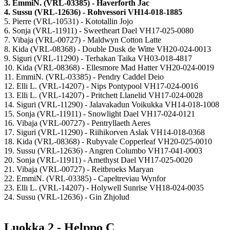
3. EmmiN. (VRL-03385) - Haverforth Jac
4. Sussu (VRL-12636) - Rohvessori VH14-018-1885
5. Pierre (VRL-10531) - Kototallin Jojo
6. Sonja (VRL-11911) - Sweetheart Dael VH17-025-0080
7. Vibaja (VRL-00727) - Maldwyn Cotton Latte
8. Kida (VRL-08368) - Double Dusk de Witte VH20-024-0013
9. Siguri (VRL-11290) - Terhakan Taika VH03-018-4817
10. Kida (VRL-08368) - Ellesmore Mad Hatter VH20-024-0019
11. EmmiN. (VRL-03385) - Pendry Caddel Deio
12. Elli L. (VRL-14207) - Nips Pontypool VH17-024-0016
13. Elli L. (VRL-14207) - Pritchett Llanelid VH17-024-0028
14. Siguri (VRL-11290) - Jalavakadun Voikukka VH14-018-1008
15. Sonja (VRL-11911) - Snowlight Dael VH17-024-0121
16. Vibaja (VRL-00727) - Pentryllaeth Aeres
17. Siguri (VRL-11290) - Riihikorven Aslak VH14-018-0368
18. Kida (VRL-08368) - Rubyvale Copperleaf VH20-025-0010
19. Sussu (VRL-12636) - Angren Columbo VH17-041-0003
20. Sonja (VRL-11911) - Amethyst Dael VH17-025-0020
21. Vibaja (VRL-00727) - Reitbroeks Maryan
22. EmmiN. (VRL-03385) - Capeltreviau Wynfor
23. Elli L. (VRL-14207) - Holywell Sunrise VH18-024-0035
24. Sussu (VRL-12636) - Gin Zhjolud
Luokka 2 - Helppo C