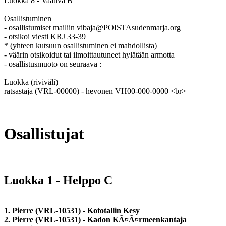
Luokka 8 - Vaativa B
Osallistuminen
- osallistumiset mailiin vibaja@POISTAsudenmarja.org
- otsikoi viesti KRJ 33-39
* (yhteen kutsuun osallistuminen ei mahdollista)
- väärin otsikoidut tai ilmoittautuneet hylätään armotta
- osallistusmuoto on seuraava :
Luokka (riviväli)
ratsastaja (VRL-00000) - hevonen VH00-000-0000 <br>
Osallistujat
Luokka 1 - Helppo C
1. Pierre (VRL-10531) - Kototallin Kesy
2. Pierre (VRL-10531) - Kadon KÃ¤Ã¤rmeenkantaja