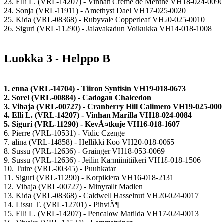
23. Elli L. (VRL-14207) - Vinhan Creme de Menthe VH18-024-009
24. Sonja (VRL-11911) - Amethyst Dael VH17-025-0020
25. Kida (VRL-08368) - Rubyvale Copperleaf VH20-025-0010
26. Siguri (VRL-11290) - Jalavakadun Voikukka VH14-018-1008
Luokka 3 - Helppo B
1. enna (VRL-14704) - Tiiron Syntisin VH19-018-0673
2. Sorel (VRL-00884) - Cadogan Chalcedon
3. Vibaja (VRL-00727) - Cranberry Hill Calimero VH19-025-000
4. Elli L. (VRL-14207) - Vinhan Marilla VH18-024-0084
5. Siguri (VRL-11290) - KevÃ¤tkuje VH16-018-1607
6. Pierre (VRL-10531) - Vidic Czenge
7. alina (VRL-14858) - Hellikki Koo VH20-018-0065
8. Sussu (VRL-12636) - Grainger VH18-053-0069
9. Sussu (VRL-12636) - Jeilin Karmiinitiikeri VH18-018-1506
10. Tuire (VRL-00345) - Puuhkatar
11. Siguri (VRL-11290) - Korpikiera VH16-018-2131
12. Vibaja (VRL-00727) - Minyrallt Madlen
13. Kida (VRL-08368) - Caldwell Hasselnut VH20-024-0017
14. Lissu T. (VRL-12701) - PihviÃ¶
15. Elli L. (VRL-14207) - Pencalow Matilda VH17-024-0013