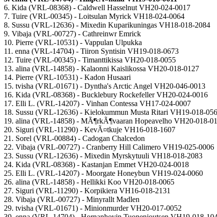
6. Kida (VRL-08368) - Caldwell Hasselnut VH20-024-0017
7. Tuire (VRL-00345) - Loitsulan Myrick VH18-024-0064
8. Sussu (VRL-12636) - Mixedin Kuparikuningas VH18-018-2084
9. Vibaja (VRL-00727) - Cathreinwr Emrick
10. Pierre (VRL-10531) - Vappulan Ulpukka
11. enna (VRL-14704) - Tiiron Syntisin VH19-018-0673
12. Tuire (VRL-00345) - Timanttikissa VH20-018-0055
13. alina (VRL-14858) - Kalaonni Kaislikossa VH20-018-0127
14. Pierre (VRL-10531) - Kadon Husaari
15. tvisha (VRL-01671) - Dyntha's Arctic Angel VH20-046-0013
16. Kida (VRL-08368) - Bucklebury Rockefeller VH20-024-0016
17. Elli L. (VRL-14207) - Vinhan Contessa VH17-024-0007
18. Sussu (VRL-12636) - Kielokummun Musta Ritari VH19-018-05
19. alina (VRL-14858) - MÃ¶rkÃ¶vaaran Hopeavelho VH20-018-0
20. Siguri (VRL-11290) - KevÃ¤tkuje VH16-018-1607
21. Sorel (VRL-00884) - Cadogan Chalcedon
22. Vibaja (VRL-00727) - Cranberry Hill Calimero VH19-025-0006
23. Sussu (VRL-12636) - Mixedin Myrskytuuli VH18-018-2083
24. Kida (VRL-08368) - Kastanjan Emmet VH20-024-0018
25. Elli L. (VRL-14207) - Moorgate Honeybun VH19-024-0060
26. alina (VRL-14858) - Hellikki Koo VH20-018-0065
27. Siguri (VRL-11290) - Korpikiera VH16-018-2131
28. Vibaja (VRL-00727) - Minyrallt Madlen
29. tvisha (VRL-01671) - Minionmurder VH20-017-0052
30. enna (VRL-14704) - Hornanhovin Tuonenjoutsen VH19-018-10