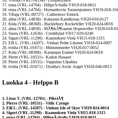
16. Viveka (VRL-14534) - Lemmetyinen
17. enna (VRL-14704) - HilipeÃ¤halla VH19-018-0611
18. enna (VRL-14704) - Hornanhovin Tuonenjoutsen VH19-018-10
19. Vibaja (VRL-00727) - Cathreinwr Emrick
20. alina (VRL-14858) - Kalaonni Kaislikossa VH20-018-0127
21. Kida (VRL-08368) - Bucklebury Rockefeller VH20-024-0016
22. alina (VRL-14858) - MÃ¶rkÃ¶vaaran Hopeavelho VH20-018-0
23. Sussu (VRL-12636) - Creiddylad VH17-029-0249
24. Siguri (VRL-11290) - Kaamoksen Viola VH15-018-1315
25. Elli L. (VRL-14207) - Vinhan Petite Llionne VH18-024-0097
26. tvisha (VRL-01671) - Minionmurder VH20-017-0052
27. Kida (VRL-08368) - Kastanjan Emmet VH20-024-0018
28. Pierre (VRL-10531) - Kadon Husaari
29. Pierre (VRL-10531) - Vappulan Ulpukka
30. tvisha (VRL-01671) - Dyntha's Arctic Angel VH20-046-0013
Luokka 4 - Helppo B
1. Lissu T. (VRL-12701) - PihviÃ¶
2. Pierre (VRL-10531) - Vidic Czenge
3. Elli L. (VRL-14207) - Vinhan Isle of Skye VH19-024-0014
4. Siguri (VRL-11290) - Kaamoksen Viola VH15-018-1315
5. enna (VRL-14704) - HilipeÃ¤halla VH19-018-0611