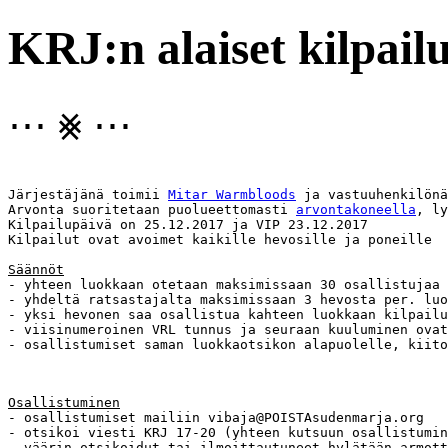
KRJ:n alaiset kilpail
⋯ ⨳ ⋯
Järjestäjänä toimii 
Mitar Warmbloods
 ja vastuuhenkilönä
Arvonta suoritetaan puolueettomasti 
arvontakoneella
, ly
Kilpailupäivä on 25.12.2017 ja VIP 23.12.2017

Kilpailut ovat avoimet kaikille hevosille ja poneille

Säännöt
- yhteen luokkaan otetaan maksimissaan 30 osallistujaa

- yhdeltä ratsastajalta maksimissaan 3 hevosta per. luo
- yksi hevonen saa osallistua kahteen luokkaan kilpailu
- viisinumeroinen VRL tunnus ja seuraan kuuluminen ovat
- osallistumiset saman luokkaotsikon alapuolelle, kiito
Osallistuminen
- osallistumiset mailiin vibaja@POISTAsudenmarja.org

- otsikoi viesti KRJ 17-20 (yhteen kutsuun osallistumin
- väärin otsikoidut tai ilmoittautuneet hylätään armott