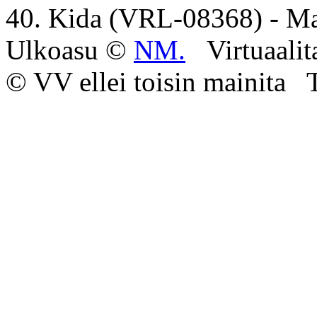
40. Kida (VRL-08368) - M
Ulkoasu ©
NM.
Virtuaali
© VV ellei toisin mainita
T