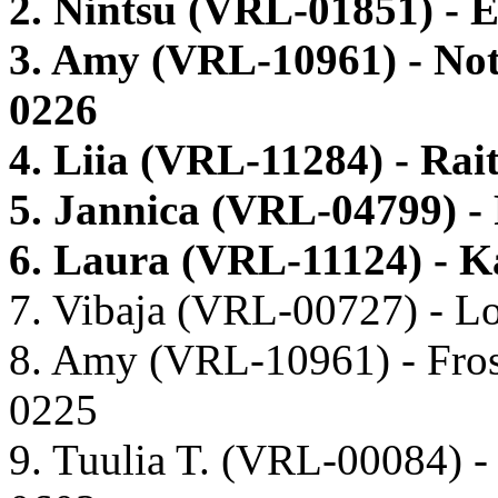
2. Nintsu (VRL-01851) - 
3. Amy (VRL-10961) - No
0226
4. Liia (VRL-11284) - Ra
5. Jannica (VRL-04799) 
6. Laura (VRL-11124) - 
7. Vibaja (VRL-00727) - 
8. Amy (VRL-10961) - Fro
0225
9. Tuulia T. (VRL-00084) -