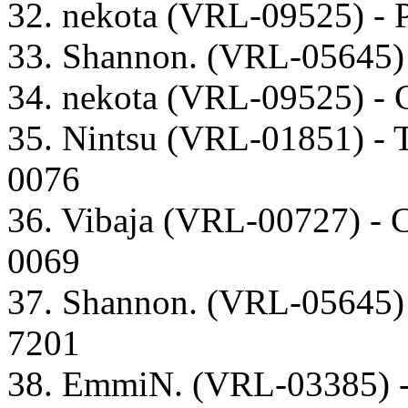
32. nekota (VRL-09525) - 
33. Shannon. (VRL-05645)
34. nekota (VRL-09525) -
35. Nintsu (VRL-01851) -
0076
36. Vibaja (VRL-00727) -
0069
37. Shannon. (VRL-05645)
7201
38. EmmiN. (VRL-03385) -