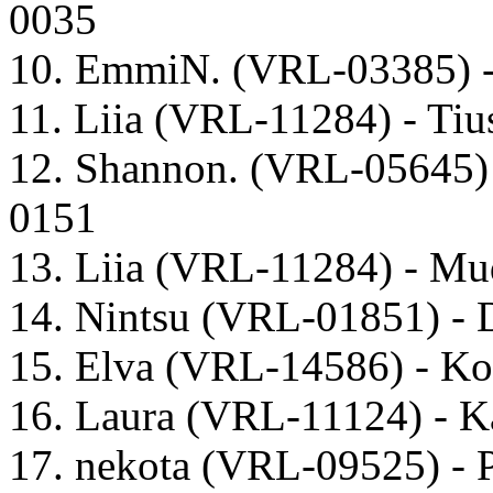
0035
10. EmmiN. (VRL-03385) - 
11. Liia (VRL-11284) - Tiu
12. Shannon. (VRL-05645)
0151
13. Liia (VRL-11284) - Mu
14. Nintsu (VRL-01851) 
15. Elva (VRL-14586) - K
16. Laura (VRL-11124) - 
17. nekota (VRL-09525) - 