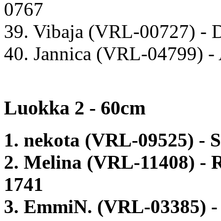
0767
39. Vibaja (VRL-00727) -
40. Jannica (VRL-04799) -
Luokka 2 - 60cm
1. nekota (VRL-09525) - 
2. Melina (VRL-11408) -
1741
3. EmmiN. (VRL-03385) -