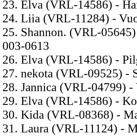
23. Elva (VRL-14586) - H
24. Liia (VRL-11284) - Vuo
25. Shannon. (VRL-05645)
003-0613
26. Elva (VRL-14586) - Pi
27. nekota (VRL-09525) -
28. Jannica (VRL-04799) 
29. Elva (VRL-14586) - K
30. Kida (VRL-08368) - M
31. Laura (VRL-11124) - 