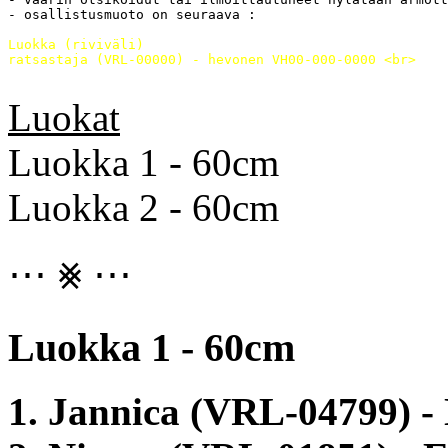
- osallistusmuoto on seuraava :

Luokka (riviväli)

ratsastaja (VRL-00000) - hevonen VH00-000-0000 <br>
Luokat
Luokka 1 - 60cm
Luokka 2 - 60cm
⋯ ⨳ ⋯
Luokka 1 - 60cm
1. Jannica (VRL-04799) -