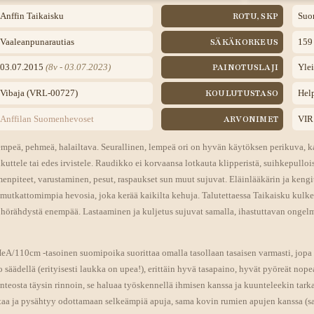
ROTU, SKP
Anffin Taikaisku
Suo
SÄKÄKORKEUS
Vaaleanpunarautias
159
PAINOTUSLAJI
03.07.2015
(8v - 03.07.2023)
Ylei
KOULUTUSTASO
Vibaja (VRL-00727)
Hel
ARVONIMET
Anffilan Suomenhevoset
VIR
empeä, pehmeä, halailtava. Seurallinen, lempeä ori on hyvän käytöksen perikuva, ka
uttele tai edes irvistele. Raudikko ei korvaansa lotkauta klipperistä, suihkepulloi
enpiteet, varustaminen, pesut, raspaukset sun muut sujuvat. Eläinlääkärin ja kengi
n mutkattomimpia hevosia, joka kerää kaikilta kehuja. Talutettaessa Taikaisku kulkee 
 hörähdystä enempää. Lastaaminen ja kuljetus sujuvat samalla, ihastuttavan ongelm
HeA/110cm -tasoinen suomipoika suorittaa omalla tasollaan tasaisen varmasti, jopa e
po säädellä (erityisesti laukka on upea!), erittäin hyvä tasapaino, hyvät pyöreät nope
önteosta täysin rinnoin, se haluaa työskennellä ihmisen kanssa ja kuunteleekin tarkas
staa ja pysähtyy odottamaan selkeämpiä apuja, sama kovin rumien apujen kanssa (sa