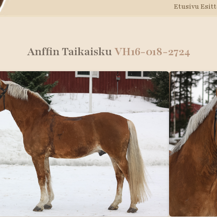
Etusivu
Esitt
Anffin Taikaisku
VH16-018-2724