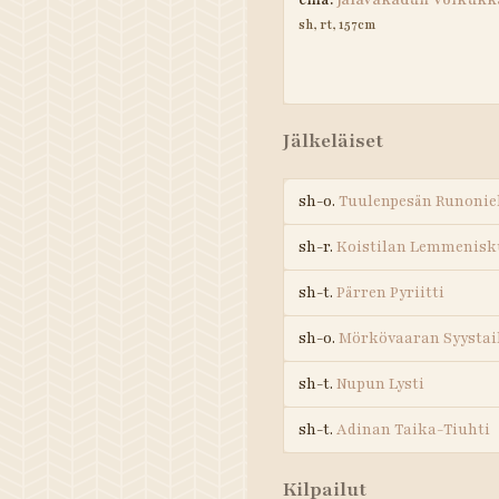
emä:
Jalavakadun Voikukk
sh, rt, 157cm
Jälkeläiset
sh-o.
Tuulenpesän Runoni
sh-r.
Koistilan Lemmenisk
sh-t.
Pärren Pyriitti
sh-o.
Mörkövaaran Syystai
sh-t.
Nupun Lysti
sh-t.
Adinan Taika-Tiuhti
Kilpailut