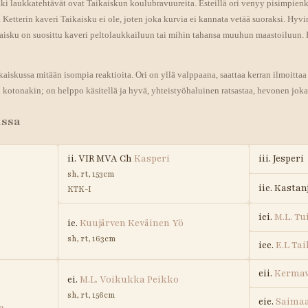
aikki laukkatehtävät ovat Taikaiskun koulubravuureita. Esteillä ori venyy pisimpien
 Ketterin kaveri Taikaisku ei ole, joten joka kurvia ei kannata vetää suoraksi. Hyvi
aisku on suosittu kaveri peltolaukkailuun tai mihin tahansa muuhun maastoiluun
aiskussa mitään isompia reaktioita. Ori on yllä valppaana, saattaa kerran ilmoittaa 
kotonakin; on helppo käsitellä ja hyvä, yhteistyöhaluinen ratsastaa, hevonen joka y
assa
ii. VIR MVA Ch
Kasperi
iii. Jesperi
sh, rt, 153cm
iie. Kastan
KTK-I
iei.
M.L. T
ie.
Kuujärven Keväinen Yö
sh, rt, 163cm
iee.
E.L Ta
eii.
Kermav
ei.
M.L. Voikukka Peikko
sh, rt, 156cm
eie.
Saimaa