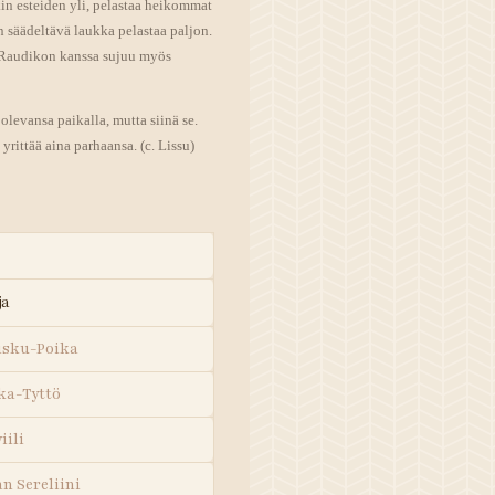
kin esteiden yli, pelastaa heikommat
n säädeltävä laukka pelastaa paljon.
. Raudikon kanssa sujuu myös
olevansa paikalla, mutta siinä se.
rittää aina parhaansa. (c. Lissu)
ja
uisku-Poika
ika-Tyttö
iili
n Sereliini