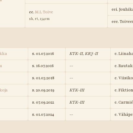
a
eei. Jouhik
ee.
M.L Toive
sh, rt, 154cm
eee. Toivee
ekka
s. 01.07.2016
KTK-II, KRJ-II
e. Liina
u
s. 16.07.2016
--
e. Rauta
s. 01.03.2018
--
e. Viisiko
koja
s. 20.09.2019
KTK-III
e. Fiktio
s. 07.09.2022
KTK-III
e. Carmié
s. 01.07.2024
--
e. Vähäpe