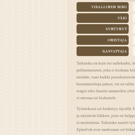
VIRALLINEN NIMI
VÄRI
SYNTYNYT
OMISTAJA
KASVATTAJA
Taikaisku on kuin iso nallekarhu; l
pullanmurunen, joka ei koskaan kiuk
mistään, vaan kaikki perushoitotoim
herrasmieslinja jatkuu; ori on talli
reagoi edes ihaniin tammoihin yhtä
ei stressaa tai kiukuttele.
Työntekoon ori keskittyy täysillä. 
ja näyttävät liikkeet, joita on help
ei moittimista. Taikaisku nauttii ty
Epäselvät avut saadessaan ori hida