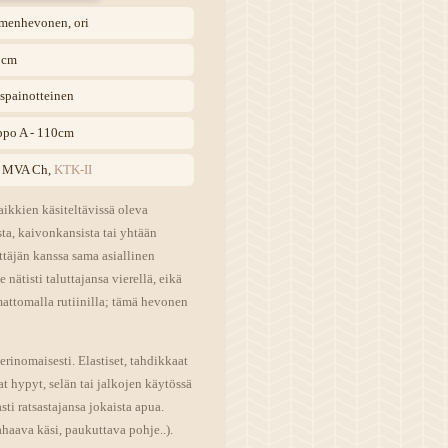
menhevonen, ori
 cm
spainotteinen
ppo A - 110cm
 MVA Ch,
KTK-II
ikkien käsiteltävissä oleva
sta, kaivonkansista tai yhtään
ttäjän kanssa sama asiallinen
nätisti taluttajansa vierellä, eikä
attomalla rutiinilla; tämä hevonen
rinomaisesti. Elastiset, tahdikkaat
at hypyt, selän tai jalkojen käytössä
ti ratsastajansa jokaista apua.
haava käsi, paukuttava pohje..).