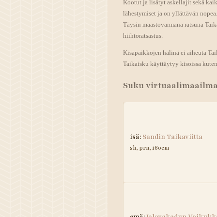
Kootut ja lisätyt askellajit sekä k
lähestymiset ja on yllättävän nopea.
Täysin maastovarmana ratsuna Taik
hiihtoratsastus.
Kisapaikkojen hälinä ei aiheuta Taik
Taikaisku käyttäytyy kisoissa kuten 
Suku virtuaalimaailm
isä:
Sandin Taikaviitta
sh, prn, 160cm