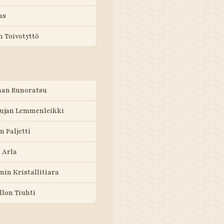
as
n Toivotyttö
haan Runoratsu
kujan Lemmenleikki
n Paljetti
n Arla
nin Kristallitiara
llon Tiuhti