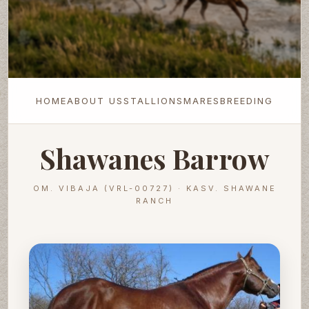
HOME
ABOUT US
STALLIONS
MARES
BREEDING
Shawanes Barrow
OM. VIBAJA (VRL-00727) · KASV. SHAWANE
RANCH