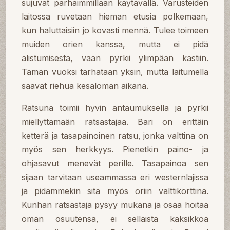
sujuvat parhaimmillaan käytävällä. Varusteiden
laitossa ruvetaan hieman etusia polkemaan,
kun haluttaisiin jo kovasti mennä. Tulee toimeen
muiden orien kanssa, mutta ei pidä
alistumisesta, vaan pyrkii ylimpään kastiin.
Tämän vuoksi tarhataan yksin, mutta laitumella
saavat riehua kesäloman aikana.
Ratsuna toimii hyvin antaumuksella ja pyrkii
miellyttämään ratsastajaa. Bari on erittäin
ketterä ja tasapainoinen ratsu, jonka valttina on
myös sen herkkyys. Pienetkin paino- ja
ohjasavut menevät perille. Tasapainoa sen
sijaan tarvitaan useammassa eri westernlajissa
ja pidämmekin sitä myös oriin valttikorttina.
Kunhan ratsastaja pysyy mukana ja osaa hoitaa
oman osuutensa, ei sellaista kaksikkoa