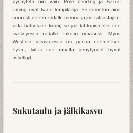
pysäytetä niin vain. Pole bending ja Barrel
racing ovat Barin lempilajeja. Se innostuu aina
suuresti ennen radalle menoa ja jos ratsastaja ei
pidä hatustaan kiinni, se jää lähtöpisteelle orin
syöksyessä radalle raketin omaisesti. Myös
Western pleasuressa ori pärjää suhteellisen
hyvin, kiitos sen emältä periytyneet hyvät
askellajit.
Sukutaulu ja jälkikasvu