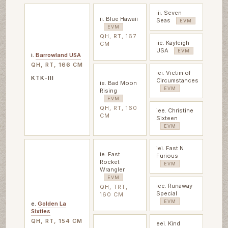
iii. Seven
ii. Blue Hawaii
Seas
EVM
EVM
QH, RT, 167
iie. Kayleigh
CM
USA
EVM
i.
Barrowland USA
QH, RT, 166 CM
iei. Victim of
KTK-III
Circumstances
ie. Bad Moon
EVM
Rising
EVM
QH, RT, 160
iee. Christine
CM
Sixteen
EVM
iei. Fast N
ie. Fast
Furious
Rocket
EVM
Wrangler
EVM
iee. Runaway
QH, TRT,
Special
160 CM
EVM
e.
Golden La
Sixties
QH, RT, 154 CM
eei. Kind