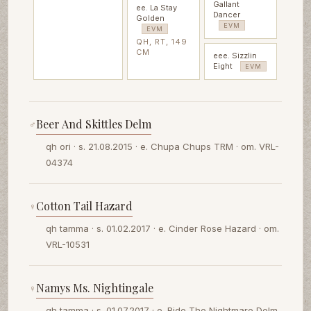
Gallant
ee. La Stay
Dancer
Golden
EVM
EVM
QH, RT, 149
CM
eee. Sizzlin
Eight
EVM
Beer And Skittles Delm
♂
qh ori · s. 21.08.2015 · e. Chupa Chups TRM · om. VRL-
04374
Cotton Tail Hazard
♀
qh tamma · s. 01.02.2017 · e. Cinder Rose Hazard · om.
VRL-10531
Namys Ms. Nightingale
♀
qh tamma · s. 01.07.2017 · e. Ride The Nightmare Delm