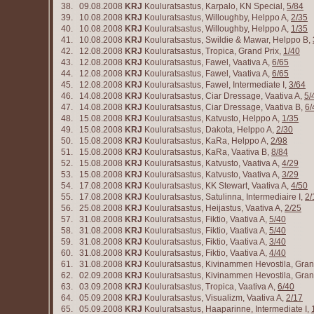
38. 09.08.2008
KRJ
Kouluratsastus, Karpalo, KN Special,
5/84
39. 10.08.2008
KRJ
Kouluratsastus, Willoughby, Helppo A,
2/35
40. 10.08.2008
KRJ
Kouluratsastus, Willoughby, Helppo A,
1/35
41. 10.08.2008
KRJ
Kouluratsastus, Swildie & Mawar, Helppo B,
42. 12.08.2008
KRJ
Kouluratsastus, Tropica, Grand Prix,
1/40
43. 12.08.2008
KRJ
Kouluratsastus, Fawel, Vaativa A,
6/65
44. 12.08.2008
KRJ
Kouluratsastus, Fawel, Vaativa A,
6/65
45. 12.08.2008
KRJ
Kouluratsastus, Fawel, Intermediate I,
3/64
46. 14.08.2008
KRJ
Kouluratsastus, Ciar Dressage, Vaativa A,
5/
47. 14.08.2008
KRJ
Kouluratsastus, Ciar Dressage, Vaativa B,
6/
48. 15.08.2008
KRJ
Kouluratsastus, Katvusto, Helppo A,
1/35
49. 15.08.2008
KRJ
Kouluratsastus, Dakota, Helppo A,
2/30
50. 15.08.2008
KRJ
Kouluratsastus, KaRa, Helppo A,
2/98
51. 15.08.2008
KRJ
Kouluratsastus, KaRa, Vaativa B,
8/84
52. 15.08.2008
KRJ
Kouluratsastus, Katvusto, Vaativa A,
4/29
53. 15.08.2008
KRJ
Kouluratsastus, Katvusto, Vaativa A,
3/29
54. 17.08.2008
KRJ
Kouluratsastus, KK Stewart, Vaativa A,
4/50
55. 17.08.2008
KRJ
Kouluratsastus, Satulinna, Intermediaire I,
2/
56. 25.08.2008
KRJ
Kouluratsastus, Heijastus, Vaativa A,
2/25
57. 31.08.2008
KRJ
Kouluratsastus, Fiktio, Vaativa A,
5/40
58. 31.08.2008
KRJ
Kouluratsastus, Fiktio, Vaativa A,
5/40
59. 31.08.2008
KRJ
Kouluratsastus, Fiktio, Vaativa A,
3/40
60. 31.08.2008
KRJ
Kouluratsastus, Fiktio, Vaativa A,
4/40
61. 31.08.2008
KRJ
Kouluratsastus, Kivinammen Hevostila, Gran
62. 02.09.2008
KRJ
Kouluratsastus, Kivinammen Hevostila, Gran
63. 03.09.2008
KRJ
Kouluratsastus, Tropica, Vaativa A,
6/40
64. 05.09.2008
KRJ
Kouluratsastus, Visualizm, Vaativa A,
2/17
65. 05.09.2008
KRJ
Kouluratsastus, Haaparinne, Intermediate I,