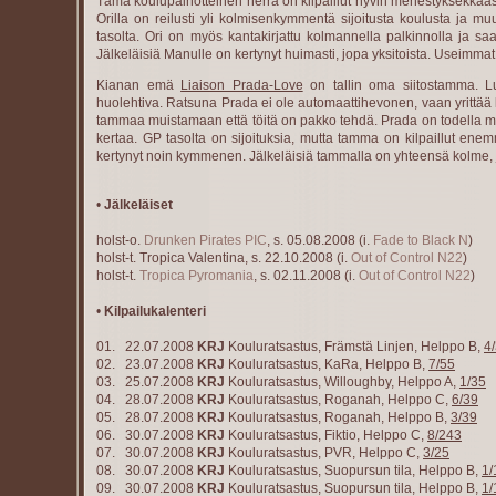
Tämä koulupainotteinen herra on kilpaillut hyvin menestyksekkääst
Orilla on reilusti yli kolmisenkymmentä sijoitusta koulusta ja mu
tasolta. Ori on myös kantakirjattu kolmannella palkinnolla ja s
Jälkeläisiä Manulle on kertynyt huimasti, jopa yksitoista. Useimma
Kianan emä
Liaison Prada-Love
on tallin oma siitostamma. Lu
huolehtiva. Ratsuna Prada ei ole automaattihevonen, vaan yrittää 
tammaa muistamaan että töitä on pakko tehdä. Prada on todella men
kertaa. GP tasolta on sijoituksia, mutta tamma on kilpaillut enemmä
kertynyt noin kymmenen. Jälkeläisiä tammalla on yhteensä kolme, joi
•
Jälkeläiset
holst-o.
Drunken Pirates PIC
, s. 05.08.2008 (i.
Fade to Black N
)
holst-t. Tropica Valentina, s. 22.10.2008 (i.
Out of Control N22
)
holst-t.
Tropica Pyromania
, s. 02.11.2008 (i.
Out of Control N22
)
•
Kilpailukalenteri
01. 22.07.2008
KRJ
Kouluratsastus, Främstä Linjen, Helppo B,
4
02. 23.07.2008
KRJ
Kouluratsastus, KaRa, Helppo B,
7/55
03. 25.07.2008
KRJ
Kouluratsastus, Willoughby, Helppo A,
1/35
04. 28.07.2008
KRJ
Kouluratsastus, Roganah, Helppo C,
6/39
05. 28.07.2008
KRJ
Kouluratsastus, Roganah, Helppo B,
3/39
06. 30.07.2008
KRJ
Kouluratsastus, Fiktio, Helppo C,
8/243
07. 30.07.2008
KRJ
Kouluratsastus, PVR, Helppo C,
3/25
08. 30.07.2008
KRJ
Kouluratsastus, Suopursun tila, Helppo B,
1/
09. 30.07.2008
KRJ
Kouluratsastus, Suopursun tila, Helppo B,
1/