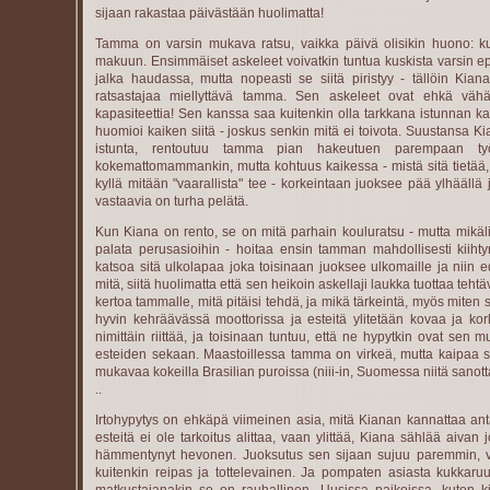
sijaan rakastaa päivästään huolimatta!
Tamma on varsin mukava ratsu, vaikka päivä olisikin huono: k
makuun. Ensimmäiset askeleet voivatkin tuntua kuskista varsin e
jalka haudassa, mutta nopeasti se siitä piristyy - tällöin Kia
ratsastajaa miellyttävä tamma. Sen askeleet ovat ehkä vähä
kapasiteettia! Sen kanssa saa kuitenkin olla tarkkana istunnan ka
huomioi kaiken siitä - joskus senkin mitä ei toivota. Suustansa Ki
istunta, rentoutuu tamma pian hakeutuen parempaan työ
kokemattomammankin, mutta kohtuus kaikessa - mistä sitä tietää, t
kyllä mitään "vaarallista" tee - korkeintaan juoksee pää ylhäällä
vastaavia on turha pelätä.
Kun Kiana on rento, se on mitä parhain kouluratsu - mutta mikäli s
palata perusasioihin - hoitaa ensin tamman mahdollisesti kiihtyn
katsoa sitä ulkolapaa joka toisinaan juoksee ulkomaille ja niin 
mitä, siitä huolimatta että sen heikoin askellaji laukka tuottaa teht
kertoa tammalle, mitä pitäisi tehdä, ja mikä tärkeintä, myös miten
hyvin kehräävässä moottorissa ja esteitä ylitetään kovaa ja kor
nimittäin riittää, ja toisinaan tuntuu, että ne hypytkin ovat sen 
esteiden sekaan. Maastoillessa tamma on virkeä, mutta kaipaa s
mukavaa kokeilla Brasilian puroissa (niii-in, Suomessa niitä sanotta
..
Irtohypytys on ehkäpä viimeinen asia, mitä Kianan kannattaa ant
esteitä ei ole tarkoitus alittaa, vaan ylittää, Kiana sählää ai
hämmentynyt hevonen. Juoksutus sen sijaan sujuu paremmin, v
kuitenkin reipas ja tottelevainen. Ja pompaten asiasta kukkar