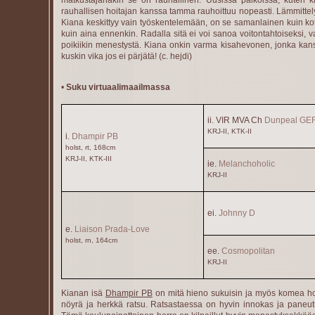
matkustajanakin se on rauhallinen. Uusissa paikoissa, kuten kil
rauhallisen hoitajan kanssa tamma rauhoittuu nopeasti. Lämmittely
Kiana keskittyy vain työskentelemään, on se samanlainen kuin koto
kuin aina ennenkin. Radalla sitä ei voi sanoa voitontahtoiseksi, va
poikiikin menestystä. Kiana onkin varma kisahevonen, jonka kanssa o
kuskin vika jos ei pärjätä! (c. hejdi)
•
Suku virtuaalimaailmassa
ii. VIR MVA Ch
Dunpeal GE
KRJ-II, KTK-II
i.
Dhampir PB
holst, rt, 168cm
KRJ-II, KTK-III
ie.
Melanchoholic
KRJ-II
ei.
Johnny D
e.
Liaison Prada-Love
holst, rn, 164cm
ee.
Cosmopolitan
KRJ-II
Kianan isä
Dhampir PB
on mitä hieno sukuisin ja myös komea hol
nöyrä ja herkkä ratsu. Ratsastaessa on hyvin innokas ja paneutuu