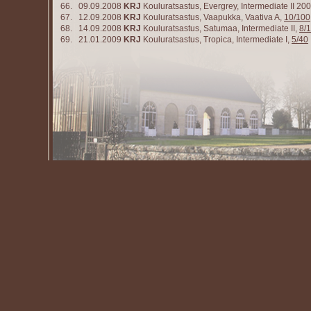
66. 09.09.2008
KRJ
Kouluratsastus, Evergrey, Intermediate II 20
67. 12.09.2008
KRJ
Kouluratsastus, Vaapukka, Vaativa A,
10/100
68. 14.09.2008
KRJ
Kouluratsastus, Satumaa, Intermediate II,
8/
69. 21.01.2009
KRJ
Kouluratsastus, Tropica, Intermediate I,
5/40