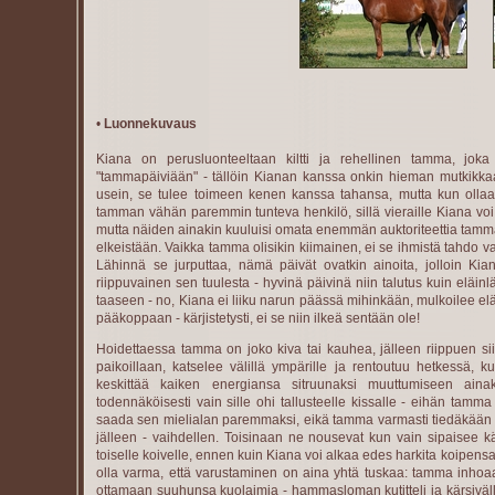
•
Luonnekuvaus
Kiana on perusluonteeltaan kiltti ja rehellinen tamma, jok
"tammapäiviään" - tällöin Kianan kanssa onkin hieman mutkikk
usein, se tulee toimeen kenen kanssa tahansa, mutta kun ollaa
tamman vähän paremmin tunteva henkilö, sillä vieraille Kiana voi ol
mutta näiden ainakin kuuluisi omata enemmän auktoriteettia tamman
elkeistään. Vaikka tamma olisikin kiimainen, ei se ihmistä tahdo 
Lähinnä se jurputtaa, nämä päivät ovatkin ainoita, jolloin K
riippuvainen sen tuulesta - hyvinä päivinä niin talutus kuin eläi
taaseen - no, Kiana ei liiku narun päässä mihinkään, mulkoilee elä
pääkoppaan - kärjistetysti, ei se niin ilkeä sentään ole!
Hoidettaessa tamma on joko kiva tai kauhea, jälleen riippuen siit
paikoillaan, katselee välillä ympärille ja rentoutuu hetkessä,
keskittää kaiken energiansa sitruunaksi muuttumiseen ainak
todennäköisesti vain sille ohi tallusteelle kissalle - eihän tamma
saada sen mielialan paremmaksi, eikä tamma varmasti tiedäkään 
jälleen - vaihdellen. Toisinaan ne nousevat kun vain sipaisee k
toiselle koivelle, ennen kuin Kiana voi alkaa edes harkita koipens
olla varma, että varustaminen on aina yhtä tuskaa: tamma inhoaa 
ottamaan suuhunsa kuolaimia - hammasloman kutitteli ja kärsiväl