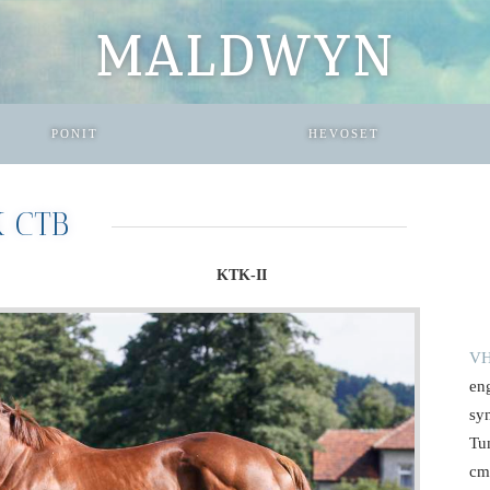
MALDWYN
PONIT
HEVOSET
K CTB
KTK-II
VH
en
sy
Tu
cm