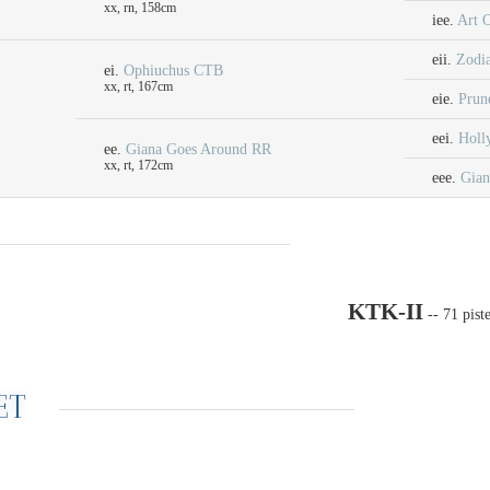
xx, rn, 158cm
iee.
Art O
eii.
Zodi
ei.
Ophiuchus CTB
xx, rt, 167cm
eie.
Prune
eei.
Holl
ee.
Giana Goes Around RR
xx, rt, 172cm
eee.
Gian
KTK-II
-- 71 pist
ET