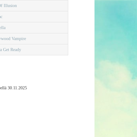
f Illusion
ac
lla
ywood Vampire
a Get Ready
eellä 30.11.2025