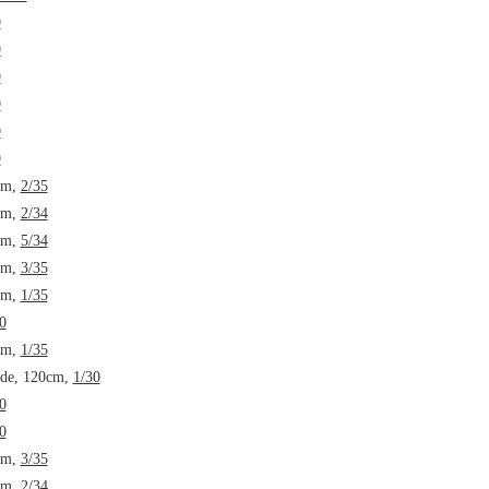
9
9
9
9
9
9
cm,
2/35
cm,
2/34
cm,
5/34
cm,
3/35
cm,
1/35
0
cm,
1/35
lde, 120cm,
1/30
0
0
cm,
3/35
cm,
2/34