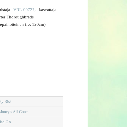
istaja
VRL-00727
, kasvattaja
rter Thoroughbreds
epainotteinen (re: 120cm)
By Risk
Money's All Gone
ded GA