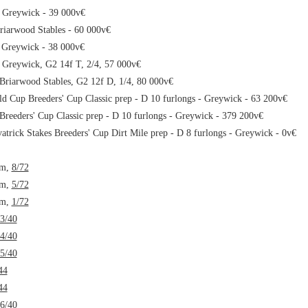
- Greywick - 39 000v€
Briarwood Stables - 60 000v€
- Greywick - 38 000v€
- Greywick, G2 14f T, 2/4, 57 000v€
 Briarwood Stables, G2 12f D, 1/4, 80 000v€
ld Cup Breeders' Cup Classic prep - D 10 furlongs - Greywick - 63 200v€
Breeders' Cup Classic prep - D 10 furlongs - Greywick - 379 200v€
trick Stakes Breeders' Cup Dirt Mile prep - D 8 furlongs - Greywick - 0v€
cm,
8/72
cm,
5/72
cm,
1/72
3/40
4/40
5/40
44
44
6/40