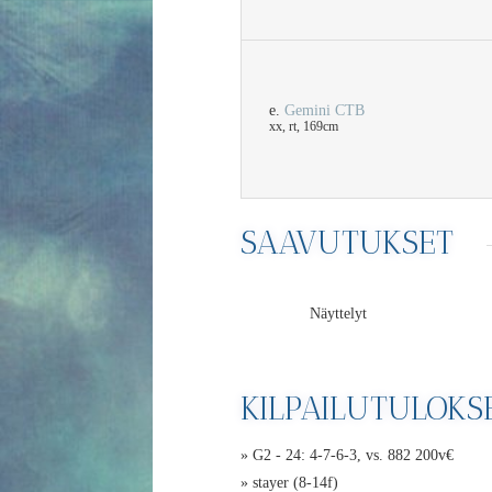
e.
Gemini CTB
xx, rt, 169cm
SAAVUTUKSET
Näyttelyt
KILPAILUTULOKS
» G2 - 24: 4-7-6-3, vs. 882 200v€
» stayer (8-14f)