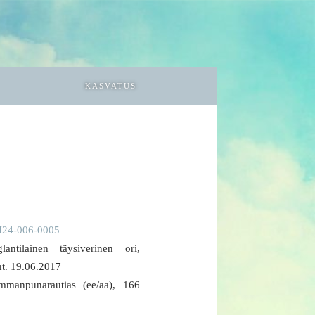
KASVATUS
24-006-0005
glantilainen täysiverinen ori,
nt. 19.06.2017
mmanpunarautias (ee/aa), 166