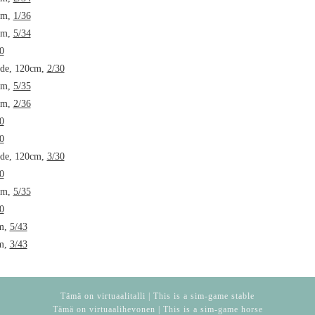
cm,
1/36
cm,
5/34
0
lde, 120cm,
2/30
cm,
5/35
cm,
2/36
0
0
lde, 120cm,
3/30
0
cm,
5/35
0
cm,
5/43
cm,
3/43
Tämä on virtuaalitalli | This is a sim-game stable
Tämä on virtuaalihevonen | This is a sim-game horse