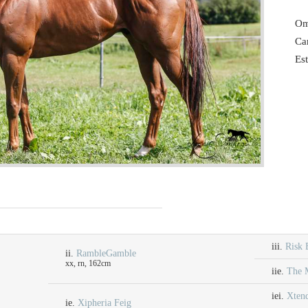
Om
Ca
Est
iii.
Risk 
ii.
RambleGamble
xx, rn, 162cm
iie.
The 
iei.
Xten
ie.
Xipheria Feig