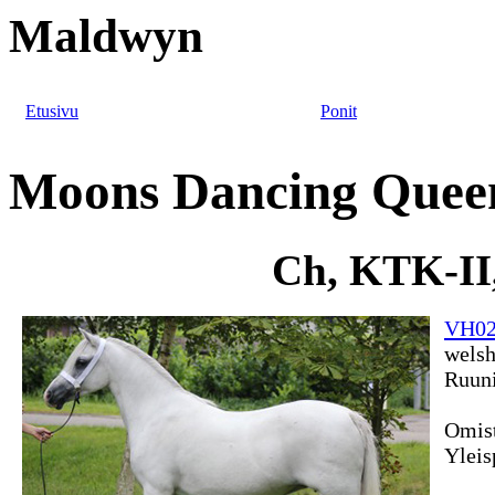
Maldwyn
Etusivu
Ponit
Moons Dancing Quee
Ch, KTK-II
VH02
welsh
Ruun
Omis
Yleis