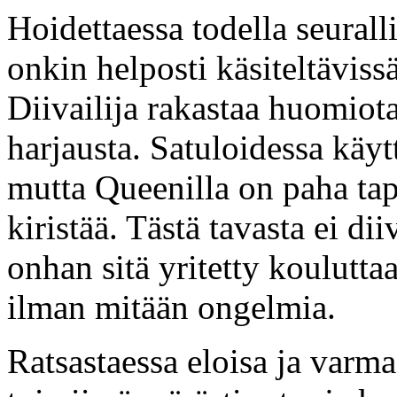
Hoidettaessa todella seura
onkin helposti käsiteltäviss
Diivailija rakastaa huomiot
harjausta. Satuloidessa käy
mutta Queenilla on paha tap
kiristää. Tästä tavasta ei di
onhan sitä yritetty koulutta
ilman mitään ongelmia.
Ratsastaessa eloisa ja varm