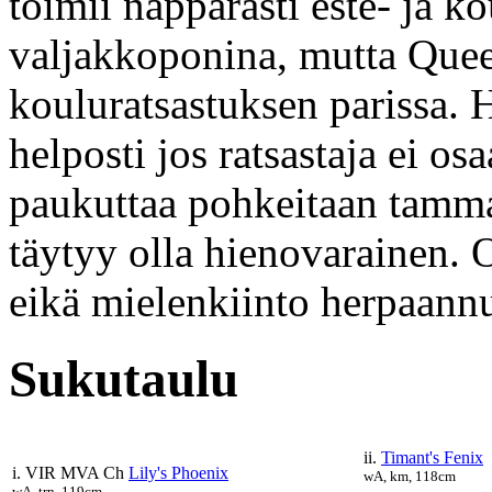
toimii näppärästi este- ja ko
valjakkoponina, mutta Quee
kouluratsastuksen parissa. 
helposti jos ratsastaja ei os
paukuttaa pohkeitaan tamma
täytyy olla hienovarainen.
eikä mielenkiinto herpaannu
Sukutaulu
ii.
Timant's Fenix
i. VIR MVA Ch
Lily's Phoenix
wA, km, 118cm
wA, trn, 119cm