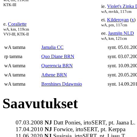
KTK-III
ie.
Violet's Zinka 
wA, rnvkk, 117cm
ei.
Kilderoyan
(
x
)
e.
Coraliette
wA, prn, 117cm
wA, km, 119cm
ee.
Jasmijn NLD
VVJ-III, KTK-II
wA, km, 121cm
wA tamma
Jamalia CC
synt. 05.01.20
rp tamma
Quo Diane BRN
synt. 03.07.20
wA tamma
Querencia BRN
synt. 10.09.20
wA tamma
Athene BRN
synt. 20.05.20
wA tamma
Brenhines Ddawnsio
synt. 14.09.20
Saavutukset
07.03.2008
NJ
Datt Ponies, irtoSERT, pt. Jaana L.
17.04.2010
NJ
Forwice, irtoSERT, pt. Kerppa
11.06.2020
NJ
Susiraja, irtoSERT, pt. Lissu T.