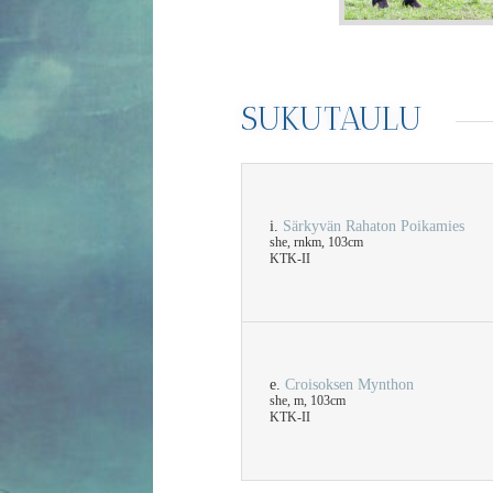
SUKUTAULU
i.
Särkyvän Rahaton Poikamies
she, rnkm, 103cm
KTK-II
e.
Croisoksen Mynthon
she, m, 103cm
KTK-II