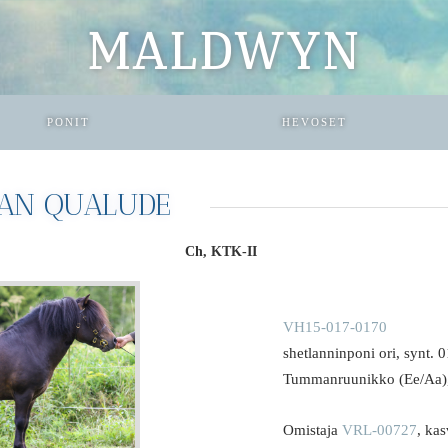
MALDWYN
PONIT
HEVOSET
CAN QUALUDE
Ch, KTK-II
VH15-017-0170
shetlanninponi ori, synt. 
Tummanruunikko (Ee/Aa)
Omistaja
VRL-00727
, ka