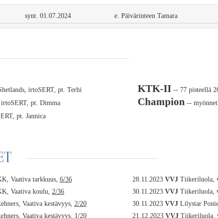
synt. 01.07.2024
e. Päivärinteen Tamara
KTK-II
etlands, irtoSERT, pt. Terhi
-- 77 pisteellä 
Champion
, irtoSERT, pt. Dimma
-- myönnet
ERT, pt. Jannica
ET
 KK, Vaativa tarkkuus,
6/36
28.11.2023
VVJ
Tiikeriluola, 
 KK, Vaativa koulu,
2/36
30.11.2023
VVJ
Tiikeriluola, 
hners, Vaativa kestävyys,
2/20
30.11.2023
VVJ
Lilystar Ponie
hners, Vaativa kestävyys,
1/20
21.12.2023
VVJ
Tiikeriluola, 