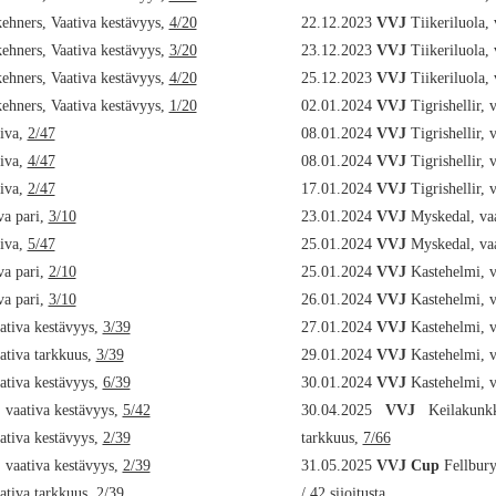
hners, Vaativa kestävyys,
4/20
22.12.2023
VVJ
Tiikeriluola, 
hners, Vaativa kestävyys,
3/20
23.12.2023
VVJ
Tiikeriluola, 
hners, Vaativa kestävyys,
4/20
25.12.2023
VVJ
Tiikeriluola, 
hners, Vaativa kestävyys,
1/20
02.01.2024
VVJ
Tigrishellir, 
tiva,
2/47
08.01.2024
VVJ
Tigrishellir, 
tiva,
4/47
08.01.2024
VVJ
Tigrishellir, 
tiva,
2/47
17.01.2024
VVJ
Tigrishellir, 
va pari,
3/10
23.01.2024
VVJ
Myskedal, vaa
tiva,
5/47
25.01.2024
VVJ
Myskedal, vaa
va pari,
2/10
25.01.2024
VVJ
Kastehelmi, v
va pari,
3/10
26.01.2024
VVJ
Kastehelmi, v
ativa kestävyys,
3/39
27.01.2024
VVJ
Kastehelmi, v
ativa tarkkuus,
3/39
29.01.2024
VVJ
Kastehelmi, v
ativa kestävyys,
6/39
30.01.2024
VVJ
Kastehelmi, v
, vaativa kestävyys,
5/42
30.04.2025
VVJ
Keilakunkk
ativa kestävyys,
2/39
tarkkuus,
7/66
, vaativa kestävyys,
2/39
31.05.2025
VVJ Cup
Fellbury
ativa tarkkuus,
2/39
/ 42 sijoitusta