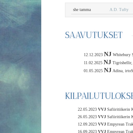
she tamma
A.D. Tufty
SAAVUTUKSET
NJ
12.12.2023
Whitebury Sh
NJ
11.02.2025
Tigrishellir
NJ
01.05.2025
Adina, irtoS
KILPAILUTULOKS
22.05.2023
VVJ
Safiiritiikerin
26.05.2023
VVJ
Safiiritiikerin
12.09.2023
VVJ
Empyrean Trake
16.09.2023
VVJ
Empyrean Trake