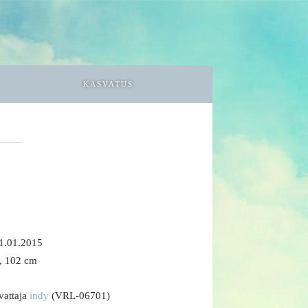
KASVATUS
01.01.2015
, 102 cm
svattaja
indy
(VRL-06701)