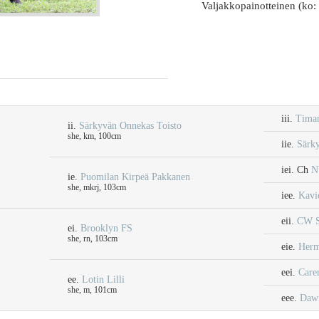
Valjakkopainotteinen (ko: 
iii.
Timan
ii.
Särkyvän Onnekas Toisto
she, km, 100cm
iie.
Särk
iei. Ch
N
ie.
Puomilan Kirpeä Pakkanen
she, mkrj, 103cm
iee.
Kavi
eii.
CW S
ei.
Brooklyn FS
she, rn, 103cm
eie.
Herm
eei.
Caren
ee.
Lotin Lilli
she, m, 101cm
eee.
Dawn