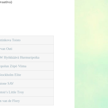
vaativa)
tinkova Toisto
yvan Outi
W Hyökkäävä Hurmuripoika
opolun Zöpö Viima
tockholm Elite
ione SAV
toir's Little Troy
 van de Flory