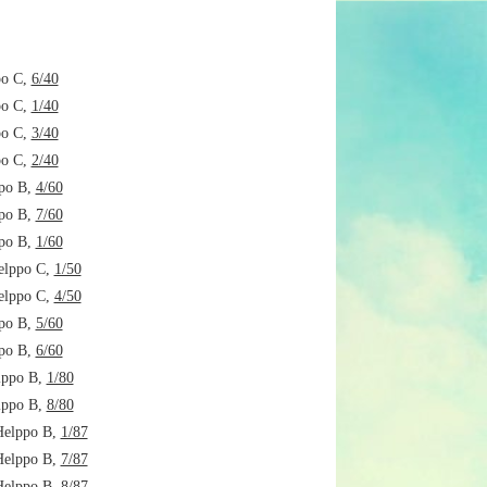
po C,
6/40
po C,
1/40
po C,
3/40
po C,
2/40
ppo B,
4/60
ppo B,
7/60
ppo B,
1/60
elppo C,
1/50
elppo C,
4/50
ppo B,
5/60
ppo B,
6/60
lppo B,
1/80
lppo B,
8/80
Helppo B,
1/87
Helppo B,
7/87
Helppo B,
8/87