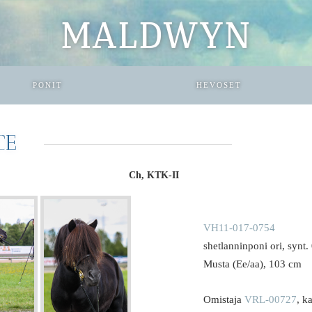
MALDWYN
PONIT
HEVOSET
CE
Ch, KTK-II
VH11-017-0754
shetlanninponi ori, synt
Musta (Ee/aa), 103 cm
Omistaja
VRL-00727
, k