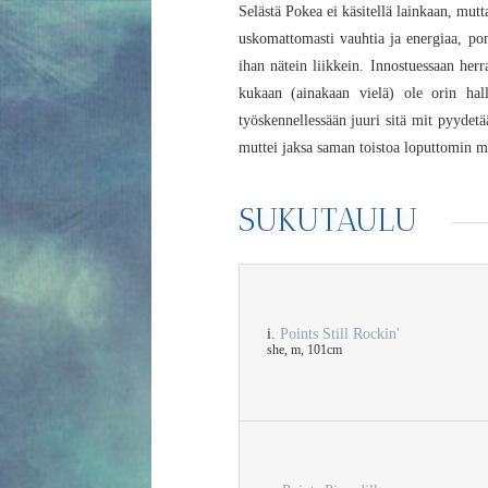
Selästä Pokea ei käsitellä lainkaan, mutt
uskomattomasti vauhtia ja energiaa, pon
ihan nätein liikkein. Innostuessaan herr
kukaan (ainakaan vielä) ole orin hall
työskennellessään juuri sitä mit pyydet
muttei jaksa saman toistoa loputtomin mä
SUKUTAULU
i.
Points Still Rockin'
she, m, 101cm