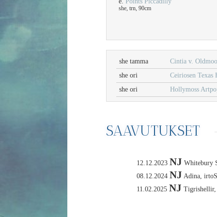
e.
Points Piccadilly
she, trn, 90cm
she tamma
Cintia v. Oldmoo
she ori
Ceiriosen Texas
she ori
Hollymoss Artpo
SAAVUTUKSET
NJ
12.12.2023
Whitebury Sh
NJ
08.12.2024
Adina, irtoS
NJ
11.02.2025
Tigrishellir