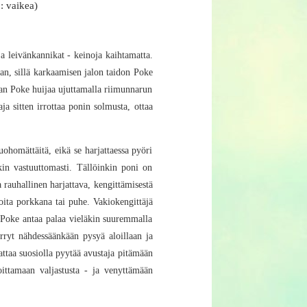
: vaikea)
 leivänkannikat - keinoja kaihtamatta.
an, sillä karkaamisen jalon taidon Poke
jiaan Poke huijaa ujuttamalla riimunnarun
ja sitten irrottaa ponin solmusta, ottaa
uohomättäitä, eikä se harjattaessa pyöri
in vastuuttomasti. Tällöinkin poni on
a rauhallinen harjattava, kengittämisestä
oita porkkana tai puhe. Vakiokengittäjä
a Poke antaa palaa vieläkin suuremmalla
ärryt nähdessäänkään pysyä aloillaan ja
nattaa suosiolla pyytää avustaja pitämään
oittamaan valjastusta - ja venyttämään