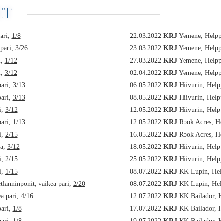
ET
ari,
1/8
22.03.2022
KRJ
Yemene, Help
pari,
3/26
23.03.2022
KRJ
Yemene, Help
i,
1/12
27.03.2022
KRJ
Yemene, Help
i,
3/12
02.04.2022
KRJ
Yemene, Help
pari,
3/13
06.05.2022
KRJ
Hiivurin, Hel
pari,
3/13
08.05.2022
KRJ
Hiivurin, Hel
i,
3/12
12.05.2022
KRJ
Hiivurin, Hel
pari,
1/13
12.05.2022
KRJ
Rook Acres, H
i,
2/15
16.05.2022
KRJ
Rook Acres, H
ea,
3/12
18.05.2022
KRJ
Hiivurin, Hel
i,
2/15
25.05.2022
KRJ
Hiivurin, Hel
i,
1/15
08.07.2022
KRJ
KK Lupin, He
lanninponit, vaikea pari,
2/20
08.07.2022
KRJ
KK Lupin, He
ea pari,
4/16
12.07.2022
KRJ
KK Bailador, 
pari,
1/8
17.07.2022
KRJ
KK Bailador, 
pari,
1/8
19.07.2022
KRJ
KK Bailador, 