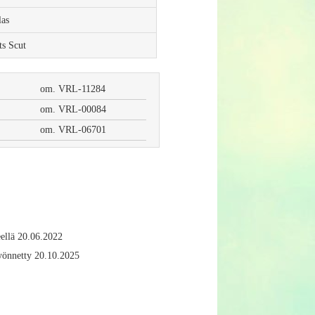
las
ts Scut
om. VRL-11284
om. VRL-00084
om. VRL-06701
eellä 20.06.2022
önnetty 20.10.2025