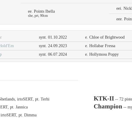
eei. Nick
ee. Points Ibella
she, prt, 90cm
eee. Poin
r
synt. 01.10.2022
e. Chloe of Brightwood
 Hold'Em
synt. 24.09.2023
e. Hollabar Fressa
p
synt. 06.07.2024
e. Hollymoss Poppy
KTK-II
etlands, irtoSERT, pt. Terhi
-- 72 pist
Champion
ERT, pt. Jannica
-- my
, irtoSERT, pt. Dimma