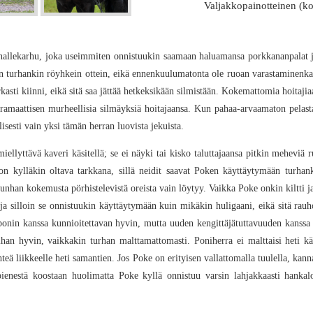
Valjakkopainotteinen (ko
allekarhu, joka useimmiten onnistuukin saamaan haluamansa porkkananpalat ja
n turhankin röyhkein ottein, eikä ennenkuulumatonta ole ruoan varastaminenka
arkasti kiinni, eikä sitä saa jättää hetkeksikään silmistään. Kokemattomia hoita
dramaattisen murheellisia silmäyksiä hoitajaansa. Kun pahaa-arvaamaton pelasta
isesti vain yksi tämän herran luovista jekuista.
ellyttävä kaveri käsitellä; se ei näyki tai kisko taluttajaansa pitkin meheviä r
n kylläkin oltava tarkkana, sillä neidit saavat Poken käyttäytymään turhank
kunhan kokemusta pörhistelevistä oreista vain löytyy. Vaikka Poke onkin kiltti j
ja silloin se onnistuukin käyttäytymään kuin mikäkin huligaani, eikä sitä rauh
 ponin kanssa kunnioitettavan hyvin, mutta uuden kengittäjätuttavuuden kanss
ihan hyvin, vaikkakin turhan malttamattomasti. Poniherra ei malttaisi heti k
hteä liikkeelle heti samantien. Jos Poke on erityisen vallattomalla tuulella, kan
 pienestä koostaan huolimatta Poke kyllä onnistuu varsin lahjakkaasti hankal