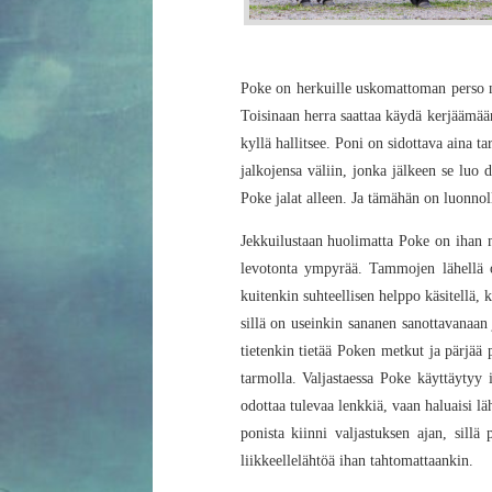
Poke on herkuille uskomattoman perso n
Toisinaan herra saattaa käydä kerjäämää
kyllä hallitsee. Poni on sidottava aina t
jalkojensa väliin, jonka jälkeen se luo 
Poke jalat alleen. Ja tämähän on luonnoll
Jekkuilustaan huolimatta Poke on ihan mi
levotonta ympyrää. Tammojen lähellä o
kuitenkin suhteellisen helppo käsitellä, 
sillä on useinkin sananen sanottavanaan 
tietenkin tietää Poken metkut ja pärjää
tarmolla. Valjastaessa Poke käyttäytyy 
odottaa tulevaa lenkkiä, vaan haluaisi lä
ponista kiinni valjastuksen ajan, sillä
liikkeellelähtöä ihan tahtomattaankin.