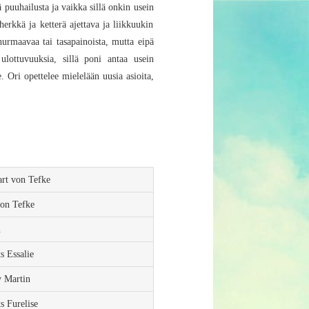
 puuhailusta ja vaikka sillä onkin usein
erkkä ja ketterä ajettava ja liikkuukin
hurmaavaa tai tasapainoista, mutta eipä
ulottuvuuksia, sillä poni antaa usein
 Ori opettelee mielelään uusia asioita,
art von Tefke
von Tefke
n
ts Essalie
y Martin
ts Furelise