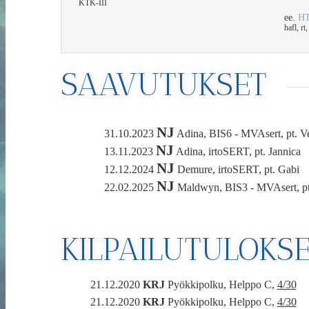
KTK-III
ee.
HT
hafl, r
SAAVUTUKSET
NJ
31.10.2023
Adina, BIS6 - MVAsert, pt. V
NJ
13.11.2023
Adina, irtoSERT, pt. Jannica
NJ
12.12.2024
Demure, irtoSERT, pt. Gabi
NJ
22.02.2025
Maldwyn, BIS3 - MVAsert, pt
KILPAILUTULOKS
21.12.2020
KRJ
Pyökkipolku, Helppo C,
4/30
21.12.2020
KRJ
Pyökkipolku, Helppo C,
4/30