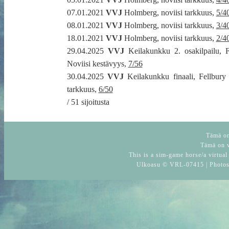
07.01.2021
VVJ
Holmberg, noviisi tarkkuus,
5/4
08.01.2021
VVJ
Holmberg, noviisi tarkkuus,
3/4
18.01.2021
VVJ
Holmberg, noviisi tarkkuus,
2/4
29.04.2025
VVJ
Keilakunkku 2. osakilpailu, F
Noviisi kestävyys,
7/56
30.04.2025
VVJ
Keilakunkku finaali, Fellbury 
tarkkuus,
6/50
/ 51 sijoitusta
Tämä on 
Tämä on v
This is a sim-game horse/a virtual
Ulkoasu © VRL-07415 | Photo