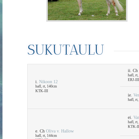
SUKUTAULU
ii. Ch
hafl, r
ERJ-III
i.
Nikoon 12
hafl, rt, 140cm
KTK-III
ie.
Ve
hafl, r
ei.
Van
hafl, r
KTK-I
e. Ch
Oliva v. Hallow
hafl, rt, 144cm