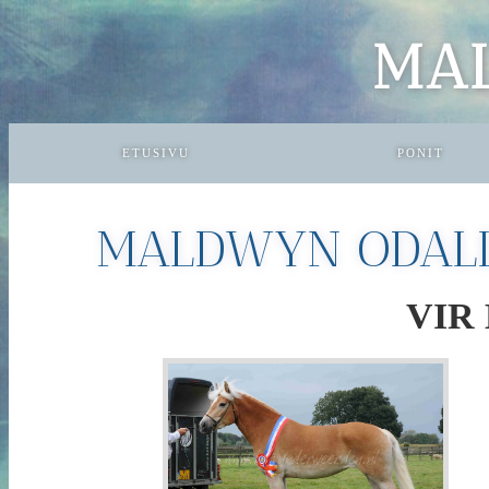
MA
ETUSIVU
PONIT
MALDWYN ODAL
VIR 