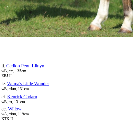
ii.
Cedion Penn Llinyn
wB, cre, 135cm
ERJ-II
ie.
Wilma's Little Wonder
wB, rtkm, 131cm
ei.
Kenrick Cadarn
wB, trt, 131cm
ee.
Willow
wA, rtkm, 119cm
KTK-II