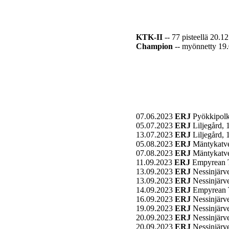
KTK-II
-- 77 pisteellä 20.1
Champion
-- myönnetty 19
07.06.2023
ERJ
Pyökkipol
05.07.2023
ERJ
Liljegård,
13.07.2023
ERJ
Liljegård,
05.08.2023
ERJ
Mäntykatv
07.08.2023
ERJ
Mäntykatv
11.09.2023
ERJ
Empyrean T
13.09.2023
ERJ
Nessinjärv
13.09.2023
ERJ
Nessinjärv
14.09.2023
ERJ
Empyrean T
16.09.2023
ERJ
Nessinjärv
19.09.2023
ERJ
Nessinjärv
20.09.2023
ERJ
Nessinjärv
20.09.2023
ERJ
Nessinjärv