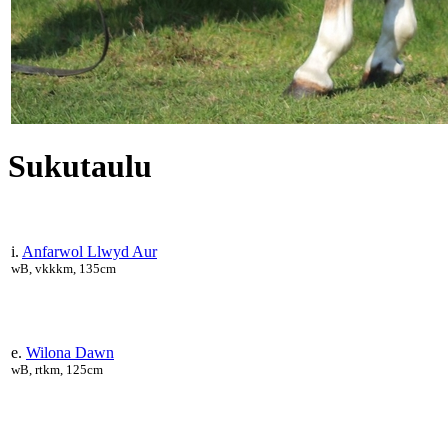
Sukutaulu
i.
Anfarwol Llwyd Aur
wB, vkkkm, 135cm
e.
Wilona Dawn
wB, rtkm, 125cm