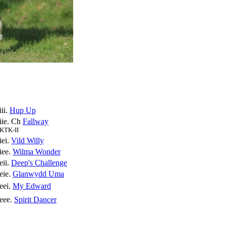
iii.
Hup Up
iie. Ch
Fallway
KTK-II
iei.
Vild Willy
iee.
Wilma Wonder
eii.
Deep's Challenge
eie.
Glanwydd Uma
eei.
My Edward
eee.
Spirit Dancer