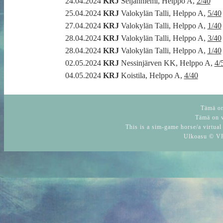
24.04.2024
KRJ
Seljanniemi, Helppo A,
2/40
25.04.2024
KRJ
Valokylän Talli, Helppo A,
5/40
27.04.2024
KRJ
Valokylän Talli, Helppo A,
1/40
28.04.2024
KRJ
Valokylän Talli, Helppo A,
3/40
28.04.2024
KRJ
Valokylän Talli, Helppo A,
1/40
02.05.2024
KRJ
Nessinjärven KK, Helppo A,
4/
04.05.2024
KRJ
Koistila, Helppo A,
4/40
Tämä on 
Tämä on v
This is a sim-game horse/a virtual
Ulkoasu © VR