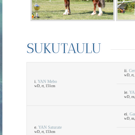
SUKUTAULU
ii.
Cer
wD, rt
i.
YAN Mebo
wD, rt, 151cm
ie.
YA
wD, rn
ei.
Gar
wD, m,
e.
YAN Saturate
wD, rt, 153cm