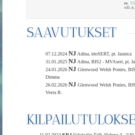
ee.
YA
wD, rt
SAAVUTUKSET
NJ
07.12.2024
Adina, irtoSERT, pt. Jannica
NJ
31.01.2025
Adina, BIS2 - MVAsert, pt. Ja
NJ
24.01.2026
Glenwood Welsh Ponies, BIS1
Dimma
NJ
26.02.2026
Glenwood Welsh Ponies, BIS1
Veera R.
KILPAILUTULOKS
11.02.2024
KRJ
Valokylän Talli, Helppo A,
2/30