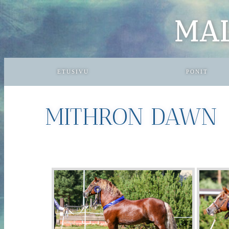
MA
ETUSIVU
PONIT
MITHRON DAWN