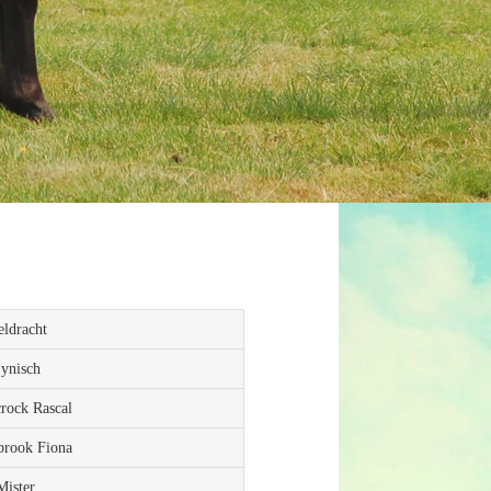
eldracht
Zynisch
crock Rascal
lbrook Fiona
Mister