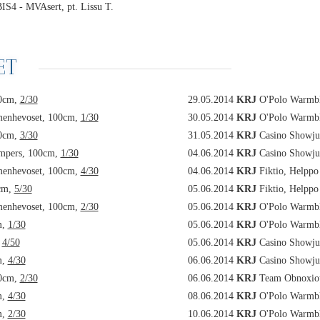
IS4 - MVAsert, pt. Lissu T.
ET
00cm,
2/30
29.05.2014
KRJ
O'Polo Warmbl
menhevoset, 100cm,
1/30
30.05.2014
KRJ
O'Polo Warmbl
00cm,
3/30
31.05.2014
KRJ
Casino Showju
mpers, 100cm,
1/30
04.06.2014
KRJ
Casino Showju
menhevoset, 100cm,
4/30
04.06.2014
KRJ
Fiktio, Helppo
0cm,
5/30
05.06.2014
KRJ
Fiktio, Helppo
menhevoset, 100cm,
2/30
05.06.2014
KRJ
O'Polo Warmbl
m,
1/30
05.06.2014
KRJ
O'Polo Warmbl
,
4/50
05.06.2014
KRJ
Casino Showju
m,
4/30
06.06.2014
KRJ
Casino Showju
00cm,
2/30
06.06.2014
KRJ
Team Obnoxiou
m,
4/30
08.06.2014
KRJ
O'Polo Warmbl
m,
2/30
10.06.2014
KRJ
O'Polo Warmbl