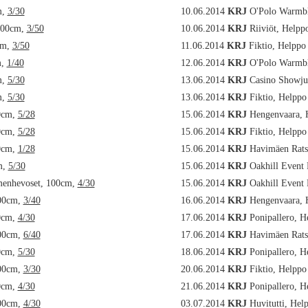
m,
3/30
10.06.2014
KRJ
O'Polo Warmbl
100cm,
3/50
10.06.2014
KRJ
Riiviöt, Helpp
cm,
3/50
11.06.2014
KRJ
Fiktio, Helppo
m,
1/40
12.06.2014
KRJ
O'Polo Warmbl
m,
5/30
13.06.2014
KRJ
Casino Showju
m,
5/30
13.06.2014
KRJ
Fiktio, Helppo
0cm,
5/28
15.06.2014
KRJ
Hengenvaara, 
0cm,
5/28
15.06.2014
KRJ
Fiktio, Helppo
0cm,
1/28
15.06.2014
KRJ
Havimäen Rats
m,
5/30
15.06.2014
KRJ
Oakhill Event 
menhevoset, 100cm,
4/30
15.06.2014
KRJ
Oakhill Event 
00cm,
3/40
16.06.2014
KRJ
Hengenvaara, 
0cm,
4/30
17.06.2014
KRJ
Ponipallero, H
00cm,
6/40
17.06.2014
KRJ
Havimäen Rats
0cm,
5/30
18.06.2014
KRJ
Ponipallero, H
00cm,
3/30
20.06.2014
KRJ
Fiktio, Helppo
0cm,
4/30
21.06.2014
KRJ
Ponipallero, H
00cm,
4/30
03.07.2014
KRJ
Huvitutti, Hel