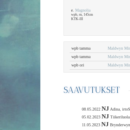
e.
Magnolia
wpb, rn, 145cm
KTK-III
wpb tamma
Maldwyn Min
wpb tamma
Maldwyn Mir
wpb ori
Maldwyn Mi
SAAVUTUKSET
NJ
08.05.2022
Adina, irtoS
NJ
05.02.2023
Tiikeriluola
NJ
11.05.2023
Brynderwyn 