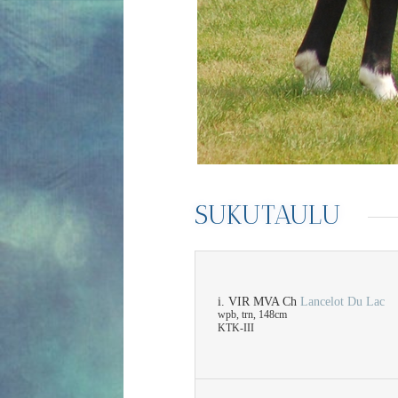
SUKUTAULU
i. VIR MVA Ch
Lancelot Du Lac
wpb, trn, 148cm
KTK-III