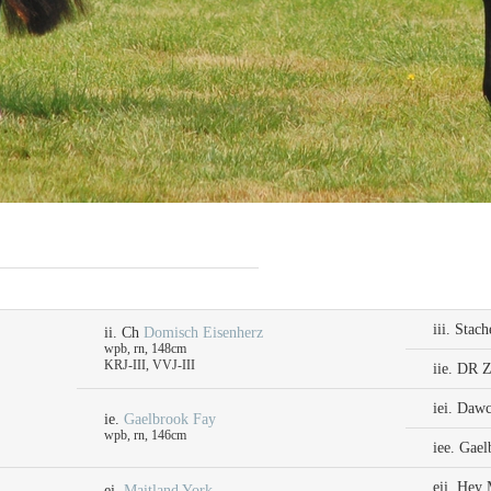
iii. Stach
ii. Ch
Domisch Eisenherz
wpb, rn, 148cm
KRJ-III, VVJ-III
iie. DR 
iei. Daw
ie.
Gaelbrook Fay
wpb, rn, 146cm
iee. Gae
eii. Hey 
ei.
Maitland York