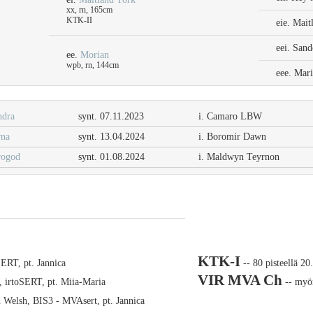
xx, rn, 165cm
KTK-II
eie. Mait
eei. San
ee.
Morian
wpb, rn, 144cm
eee. Mari
dra
synt. 07.11.2023
i. Camaro LBW
na
synt. 13.04.2024
i. Boromir Dawn
rogod
synt. 01.08.2024
i. Maldwyn Teyrnon
KTK-I
ERT, pt. Jannica
-- 80 pisteellä 20
VIR MVA Ch
, irtoSERT, pt. Miia-Maria
-- myön
Welsh, BIS3 - MVAsert, pt. Jannica