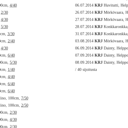
00cm,
4/40
06.07.2014
KRJ
Huvitutti, Hel
,
2/30
26.07.2014
KRJ
Mörkövaara, H
,
4/30
27.07.2014
KRJ
Mörkövaara, H
,
5/30
28.07.2014
KRJ
Konkkaronkka,
0cm,
3/30
31.07.2014
KRJ
Konkkaronkka,
0cm,
2/40
03.08.2014
KRJ
Mörkövaara, H
,
4/30
06.09.2014
KRJ
Dainty, Helpp
0cm,
6/40
07.09.2014
KRJ
Dainty, Helpp
00cm,
5/30
08.09.2014
KRJ
Dainty, Helpp
0cm,
1/40
/ 40 sijoitusta
0cm,
4/40
0cm,
6/40
0cm,
6/40
lino, 100cm,
7/50
lino, 100cm,
2/50
00cm,
2/30
00cm,
4/30
00cm,
2/30