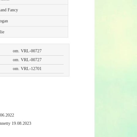
land Fancy
dogan
lie
om. VRL-00727
om. VRL-00727
om. VRL-12701
.06.2022
netty 19.08.2023