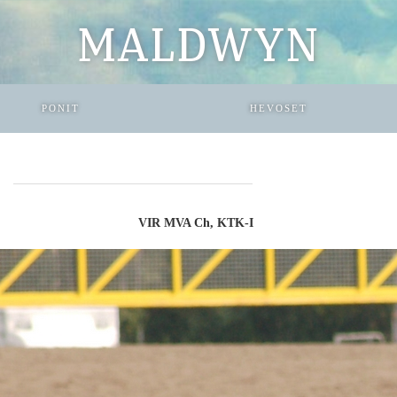
MALDWYN
PONIT
HEVOSET
VIR MVA Ch, KTK-I