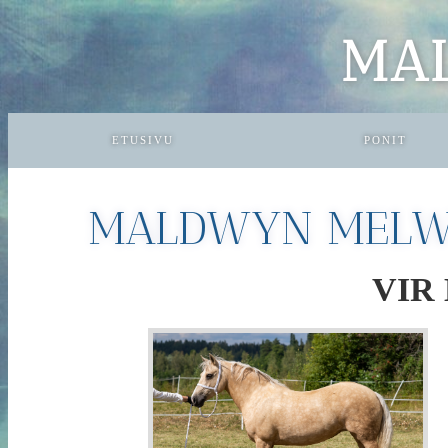
MA
ETUSIVU
PONIT
MALDWYN MELW
VIR 