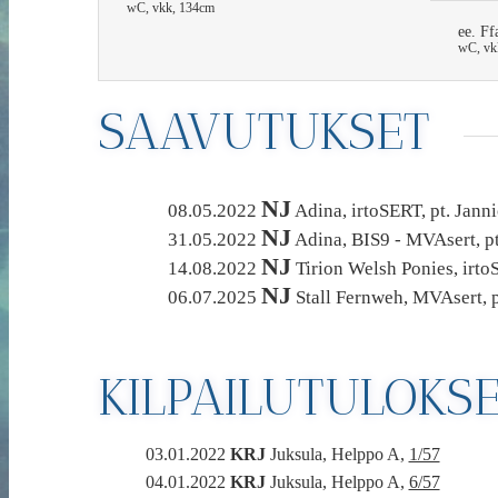
wC, vkk, 134cm
ee. Ff
wC, vk
SAAVUTUKSET
NJ
08.05.2022
Adina, irtoSERT, pt. Jann
NJ
31.05.2022
Adina, BIS9 - MVAsert, pt.
NJ
14.08.2022
Tirion Welsh Ponies, irtoS
NJ
06.07.2025
Stall Fernweh, MVAsert, p
KILPAILUTULOKS
03.01.2022
KRJ
Juksula, Helppo A,
1/57
04.01.2022
KRJ
Juksula, Helppo A,
6/57