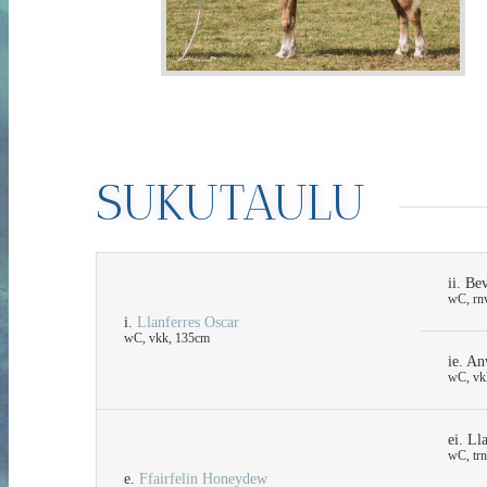
SUKUTAULU
ii. B
wC, rn
i.
Llanferres Oscar
wC, vkk, 135cm
ie. A
wC, vk
ei. L
wC, tr
e.
Ffairfelin Honeydew