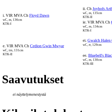
ii. Ch
Joyhofs Art
wC, m, 135cm
i. VIR MVA Ch
Floyd Dawn
KTK-II
wC, m, 136cm
ie. VIR MVA Ch
KTK-I
wC, rn, 134cm
KTK-I
ei.
Gwalch Halen 
wC, rt, 129cm
e. VIR MVA Ch
Cedion Gwin Mwyar
wC, trn, 131cm
KTK-II
ee.
Bluebell's Bla
wC, m, 130cm
KTK-III
Saavutukset
ei näyttelymenestystä