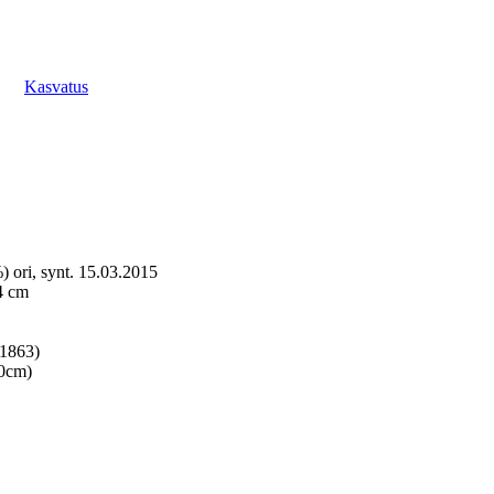
Kasvatus
) ori, synt. 15.03.2015
4 cm
01863)
00cm)