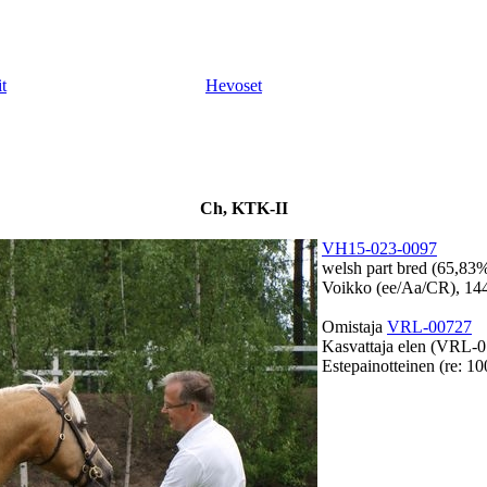
t
Hevoset
Ch, KTK-II
VH15-023-0097
welsh part bred (65,83%
Voikko (ee/Aa/CR), 14
Omistaja
VRL-00727
Kasvattaja elen (VRL-
Estepainotteinen (re: 1