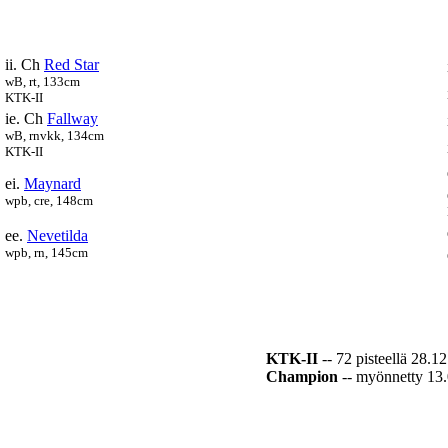
ii. Ch
Red Star
wB, rt, 133cm
KTK-II
ie. Ch
Fallway
wB, rnvkk, 134cm
KTK-II
ei.
Maynard
wpb, cre, 148cm
ee.
Nevetilda
wpb, rn, 145cm
KTK-II
-- 72 pisteellä 28.1
Champion
-- myönnetty 13