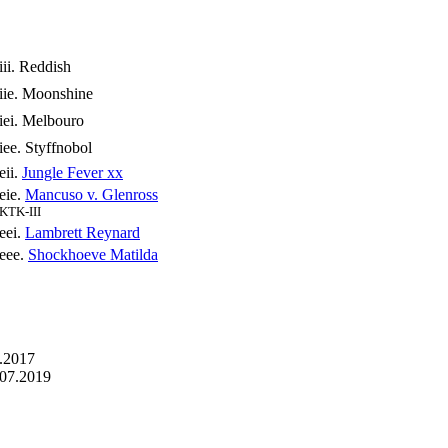
iii. Reddish
iie. Moonshine
iei. Melbouro
iee. Styffnobol
eii.
Jungle Fever xx
eie.
Mancuso v. Glenross
KTK-III
eei.
Lambrett Reynard
eee.
Shockhoeve Matilda
2.2017
.07.2019