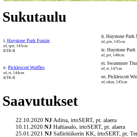
Sukutaulu
ii. Haystone Park 
i.
Haystone Park Fonzie
nf, prn, 145cm
nf, tprt, 143cm
ie. Haystone Park
KTK-II
nf, prt, 140cm
ei. Swanmore Thu
e.
Picklescott Waffles
nf, rt, 147cm
nf, rt, 144cm
ee. Picklescott Wi
KTK-II
nf, rtkm, 145cm
Saavutukset
22.10.2020
NJ
Adina, irtoSERT, pt. alaera
10.11.2020
NJ
Haltiasalo, irtoSERT, pt. alaera
25.01.2021
NJ
Safiiritiikerin KK, irtoSERT, pt. Te