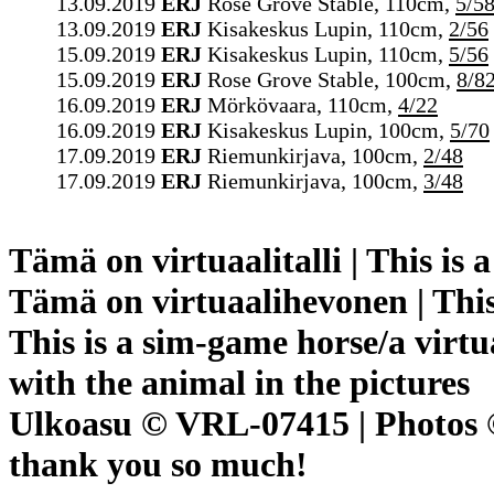
13.09.2019
ERJ
Rose Grove Stable, 110cm,
5/5
13.09.2019
ERJ
Kisakeskus Lupin, 110cm,
2/56
15.09.2019
ERJ
Kisakeskus Lupin, 110cm,
5/56
15.09.2019
ERJ
Rose Grove Stable, 100cm,
8/8
16.09.2019
ERJ
Mörkövaara, 110cm,
4/22
16.09.2019
ERJ
Kisakeskus Lupin, 100cm,
5/70
17.09.2019
ERJ
Riemunkirjava, 100cm,
2/48
17.09.2019
ERJ
Riemunkirjava, 100cm,
3/48
Tämä on virtuaalitalli | This is 
Tämä on virtuaalihevonen | This
This is a sim-game horse/a virtu
with the animal in the pictures
Ulkoasu © VRL-07415 | Photos
thank you so much!