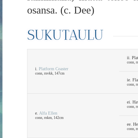
osansa. (c. Dee)
SUKUTAULU
ii. P
conn, 
i.
Platform Coaster
conn, rnvkk, 147cm
ie. Fl
conn, 
ei. Ha
conn, 
e.
Alfa Ellen
conn, rnkm, 142cm
ee. He
conn, 