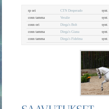
rp ori
CTN Desperado
synt.
conn tamma
Veralie
synt.
conn ori
Diega's Bolt
synt.
conn tamma
Diega's Giana
synt.
conn tamma
Diega's Fidelma
synt.