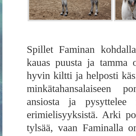
Spillet Faminan kohdall
kauas puusta ja tamma o
hyvin kiltti ja helposti kä
minkätahansalaiseen po
ansiosta ja pysyttelee 
erimielisyyksistä. Arki p
tylsää, vaan Faminalla o