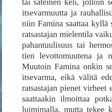
tai sateinen keli, jolloin 
itsevarmuutta ja rauhallis
niin Famina saattaa kyllä 
ratsastajan mielentila vaik
pahantuulisuus tai herm
tien levottomuutena ja 
Muutoin Famina onkin sek
itsevarma, eikä välitä e
ratsastajan pienet virheet
saattaakin ilmoittaa potka
luimimalla, mutta tekee 