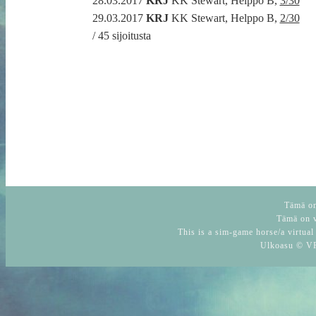
28.03.2017
KRJ
KK Stewart, Helppo B,
3/30
29.03.2017
KRJ
KK Stewart, Helppo B,
2/30
/ 45 sijoitusta
Tämä on 
Tämä on v
This is a sim-game horse/a virtual
Ulkoasu © VR