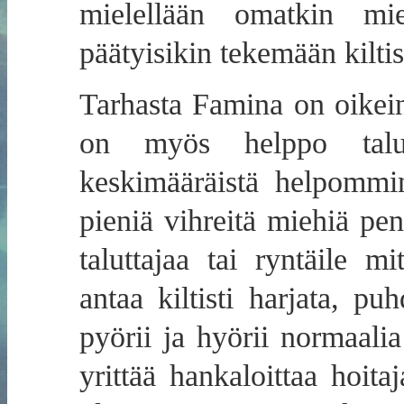
mielellään omatkin mie
päätyisikin tekemään kilti
Tarhasta Famina on oikei
on myös helppo talut
keskimääräistä helpommi
pieniä vihreitä miehiä pen
taluttajaa tai ryntäile 
antaa kiltisti harjata, pu
pyörii ja hyörii normaali
yrittää hankaloittaa hoit