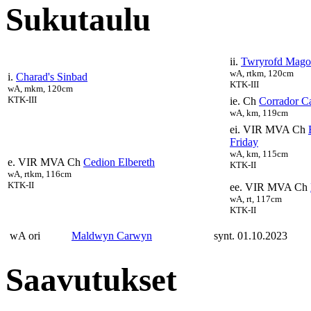
Sukutaulu
ii.
Twryrofd Mag
wA, rtkm, 120cm
i.
Charad's Sinbad
KTK-III
wA, mkm, 120cm
KTK-III
ie. Ch
Corrador C
wA, km, 119cm
ei. VIR MVA Ch
Friday
wA, km, 115cm
e. VIR MVA Ch
Cedion Elbereth
KTK-II
wA, rtkm, 116cm
KTK-II
ee. VIR MVA Ch
wA, rt, 117cm
KTK-II
wA ori
Maldwyn Carwyn
synt. 01.10.2023
Saavutukset