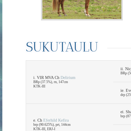
SUKUTAULU
ii. Ni
BRp (5
i. VIR MVA Ch
Delirium
BRp (37.5%), rn, 147cm
KTK-III
ie. Ev
drp (25
ei. Sh
brp (87
e. Ch
Eferhild Kefira
brp (90.625%), prt, 144cm
KTK-III, ERJ-I