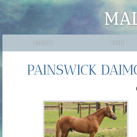
MA
ETUSIVU
PONIT
PAINSWICK DAI