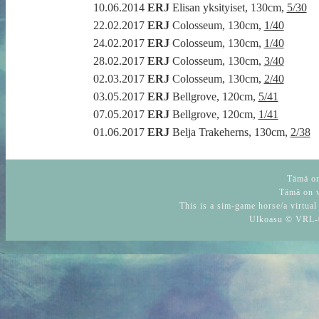
10.06.2014
ERJ
Elisan yksityiset, 130cm,
5/30
22.02.2017
ERJ
Colosseum, 130cm,
1/40
24.02.2017
ERJ
Colosseum, 130cm,
1/40
28.02.2017
ERJ
Colosseum, 130cm,
3/40
02.03.2017
ERJ
Colosseum, 130cm,
2/40
03.05.2017
ERJ
Bellgrove, 120cm,
5/41
07.05.2017
ERJ
Bellgrove, 120cm,
1/41
01.06.2017
ERJ
Belja Trakeherns, 130cm,
2/38
Tämä on 
Tämä on v
This is a sim-game horse/a virtual
Ulkoasu © VRL-0