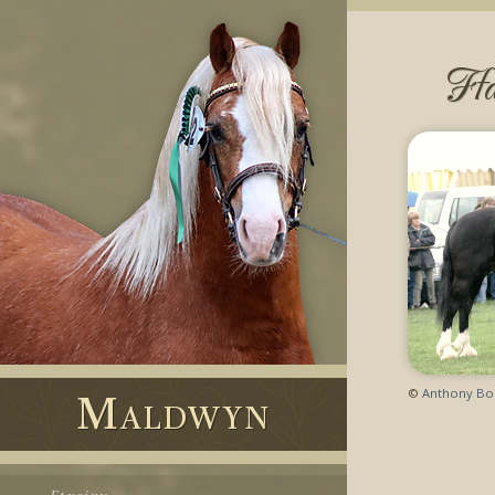
Ffa
Maldwyn
©
Anthony Bo