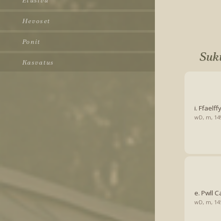
Etusivu
Hevoset
Ponit
Suk
Kasvatus
i. Ffael
wD, m, 1
e. Pwll 
wD, m, 1