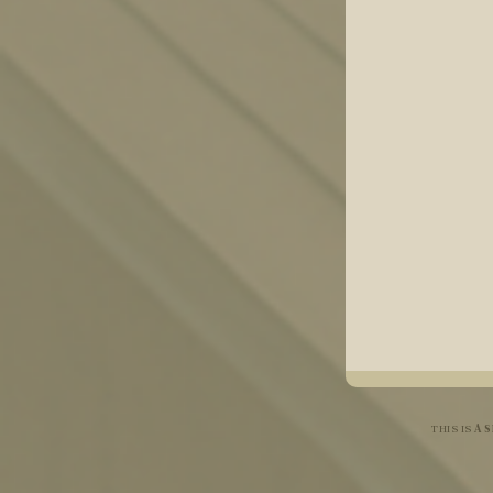
THIS IS
A 