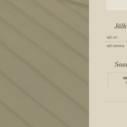
Jälk
wD ori
wD tamma
Saa
VI
2