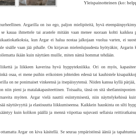
Yleispainotteinen (ko: helpp
urheellinen. Argarilla on iso ego, paljon mielipiteitä, hyvä eteenpäinpyrkim
 se kauaa ihmettele tai arastele mitään vaan menee suoraan kohti kaikkea p
ikaatiokatkoksia, kun Argar ei halua nostaa jalkojaan vuolua varten, ei suos
i tule sisälle vaan jää pihalle. On kirjavan mielenlujuudesta hyötyäkin; Argarin
nkoilematta ikään kuin näyttäen muille, miten nämä hommat tehdään.
liikettä ja liikkeen kaverina hyvä hyppytekniikka. Ori on myös, kapasiteett
inkä osaa, ei mene puihin erikoisten johteiden edessä tai kauhistele kisapaikkoj
illa on ne ponimaiset vinkeensä ja itsepäisyytensä. Niiden kanssa kyllä pärjää, 
on niin pieni ja matalakapasiteettinen. Toisaalta, tässä on sitä shetlanninponie
mareita myöten. Argar vielä nauttii esiintymisestä, niin näyttelykehissä kui
isää näyttävyyttä ja elastisuutta liikkumiseensa. Kaikkein hauskinta on silti hy
 kääntyy kuin kolikon päällä ja mennä viipottaa sujuvasti sellaisia reittiratkai
 ottamatta Argar on kiva käsitellä. Se seuraa ympäristönsä ääniä ja tapahtumia