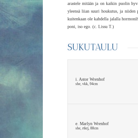
arastele mitään ja on kaikin puolin hyv
yleensä liian suuri houkutus, ja niiden 
kuitenkaan ole kahdella jalalla hormonihu
poni, iso ego. (c. Lissu T.)
SUKUTAULU
i. Astor Wrenhof
she, vkk, 94cm
e. Marlyn Wrenhof
she, rtkrj, 88cm