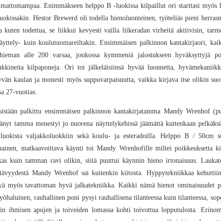
atimattomampaa. Enimmäkseen helppo B -luokissa kilpaillut ori starttasi myös 
uokissakin. Hestor Brewerd oli todella hienoluonteinen, työteliäs pieni herras
 kuten todettua, se liikkui kevyesti vailla liikeradan virheitä aktiivisin, ta
a näyttely- kuin koulutuomareiltakin. Ensimmäisen palkinnon kantakirjaori, kai
 hieman alle 200 varsaa, joukossa kymmeniä jalostukseen hyväksyttyjä poik
nkkineita kilpaponeja. Ori toi jälkeläisiinsä hyvää luonnetta, hyvämekaniik
tyvän kaulan ja monesti myös suppuvarpaisuutta, vaikka kirjava itse olikin suo
a 27-vuotias.
äisistään palkittu ensimmäisen palkinnon kantakirjatamma Mandy Wrenhof (pu
länyt tamma menestyi jo nuorena näyttelykehissä jäämättä kuitenkaan pelkäksi
r-luokista valjakkoluokkiin sekä koulu- ja esteradoilla. Helppo B / 50cm s
nainen, matkaavoittava käynti toi Mandy Wrenhofille miltei poikkeuksetta kiite
as kuin tamman ravi olikin, siitä puuttui käynnin hieno irtonaisuus. Laukate
eltävyydestä Mandy Wrenhof sai kuitenkin kiitosta. Hyppytekniikkaa kehuttiin
eälyä myös tavattoman hyvä jalkatekniikka. Kaikki nämä hienot ominaisuudet 
työhaluinen, rauhallinen poni pysyi rauhallisena tilanteessa kuin tilanteessa, s
kin ihmisen apujen ja toiveiden lomassa kohti toivottua lopputulosta. Erino