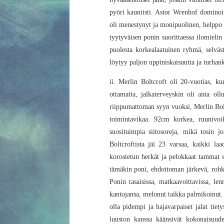
pyöri kauniisti. Astor Wrenhof dominoi r
oli menestynyt ja monipuolinen, helppo B 
tyytyväisen ponin suorittaessa ilomielin 
puolesta korkealaatuinen ryhmä, selväst
löytyy paljon uppiniskaisuutta ja turha
ii. Merlin Boltcroft oli 20-vuotias, k
ottamatta, jalkaterveyskin oli aina ol
riippumattoman syyn vuoksi, Merlin Bolt
toimintavikaa. 92cm korkea, ruunivoik
suosituimpia siitosoreja, mikä tosin j
Boltcroftista jäi 23 varsaa, kaikki laa
korostetun herkät ja pelokkaat tammat s
tämäkin poni, ehdottoman järkevä, rohkea
Ponin tasaisissa, matkaavoittavissa, le
kantojansa, melonut taikka palmikoinut.
olla pidempi ja hajavarpaiset jalat tie
luuston kanssa käänsivät kokonaisuud