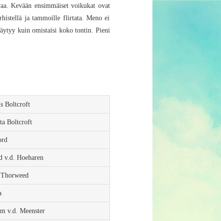
aavaa. Kevään ensimmäiset voikukat ovat
rhistellä ja tammoille flirtata. Meno ei
täytyy kuin omistaisi koko tontin. Pieni
us Boltcroft
tta Boltcroft
ord
id v.d. Hoeharen
o Thorweed
a
im v.d. Meenster