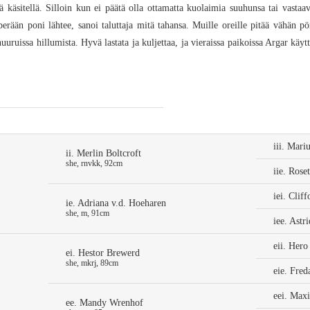
ä käsitellä. Silloin kun ei päätä olla ottamatta kuolaimia suuhunsa tai vast
perään poni lähtee, sanoi taluttaja mitä tahansa. Muille oreille pitää vähän pö
uruissa hillumista. Hyvä lastata ja kuljettaa, ja vieraissa paikoissa Argar käyt
iii. Mari
ii. Merlin Boltcroft
she, rnvkk, 92cm
iie. Rose
iei. Cliff
ie. Adriana v.d. Hoeharen
she, m, 91cm
iee. Astr
eii. Her
ei. Hestor Brewerd
she, mkrj, 89cm
eie. Fred
eei. Max
ee. Mandy Wrenhof