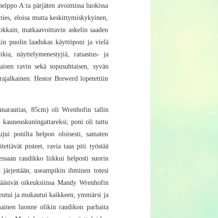
helppo A:ta pärjäten avoimissa luokissa
mies, eloisa mutta keskittymiskykyinen,
rmokkain, matkaavoittavin askelin saaden
kin puolin laadukas käyttöponi ja vielä
ia, näyttelymenestyjiä, ratsastus- ja
kaisen ravin sekä sopusuhtaisen, syvän
rajalkainen. Hestor Brewerd lopetettiin
narautias, 85cm) oli Wrenhofin tallin
 kauneuskuningattareksi; poni oli tuttu
ujui ponilta helpon oloisesti, samaten
ttävät pisteet, ravia taas piti työstää
ssaan raudikko liikkui helposti suorin
 järjestään, useampikin ihminen totesi
pääsivät oikeuksiinsa Mandy Wrenhofin
opeutui ja mukautui kaikkeen, ymmärsi ja
mainen luonne olikin raudikon parhaita