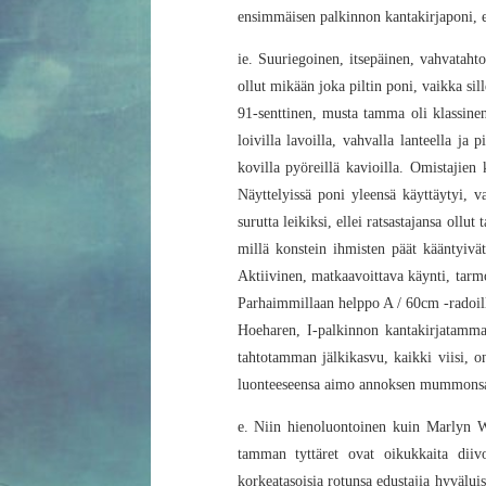
ensimmäisen palkinnon kantakirjaponi, ei 
ie. Suuriegoinen, itsepäinen, vahvataht
ollut mikään joka piltin poni, vaikka sil
91-senttinen, musta tamma oli klassinen,
loivilla lavoilla, vahvalla lanteella ja p
kovilla pyöreillä kavioilla. Omistajien 
Näyttelyissä poni yleensä käyttäytyi, 
surutta leikiksi, ellei ratsastajansa oll
millä konstein ihmisten päät kääntyivät
Aktiivinen, matkaavoittava käynti, tarm
Parhaimmillaan helppo A / 60cm -radoilla 
Hoeharen, I-palkinnon kantakirjatamma, 
tahtotamman jälkikasvu, kaikki viisi, o
luonteeseensa aimo annoksen mummonsa 
e. Niin hienoluontoinen kuin Marlyn Wre
tamman tyttäret ovat oikukkaita diiv
korkeatasoisia rotunsa edustajia hyvälui