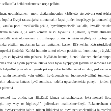
sellaisella heikkorakenteisia oreja palkita.
oinen, uppiniskainen - moni shetlanninponien kärjistetty stereotypia osui Adr
le lopulta löytyi ratsastajaksi muutamakin lapsi, joiden itsepäisyys ja luonteen
 vankka poni ilmeikkäällä päällä, hyväliittymäisellä kaulalla, leveällä rintake
itkällä lautasella, ja koko komeus seisoi hyväluisilla jaloilla, lyhyillä etusääri
kotitalli sekä olohuoneen vitriinikaappi olikin täynnään näyttelyistä tuotuja 
vaikka pistikin muutaman kerran ranttaliksi kesken BIS-kehän. Ratsastuskilp
ut tarpeeksi jämäkkä. Kaikki huomio tuntui olevan positiivista huomiota, ja älyk
, jos ei hyvässä niin pahassa. Kyllähän kaunis, hienoliikkeinen shetlanninpo
okas ravi ja hyvin pyörivä laukka sekä hyvä hyppytyyli (joskin uhkarohkea ase
kilpaillut poni oli erityisesti pikkuponiksi todella laadukas ratsu, joskaan ei 
saikin heilastella vain erittäin hyväluonteisten, luonneperiyttäjinä tunnettu
nkin edustava kattaus hyväluontoisia, todella upearakenteisia poneja - joiden 
piirteitä.
nhof itse olikin, sen jälkeläisiä leimaa vahvatahtoisuus, joka monesti lipsah
oja, my way or highway!" -julistuksen malliesimerkkejä. Rakenteeltaan t
sin, hyväasentoisin jaloin, niiden liikkeissä on hyvä perusmekaniikka ja esteä