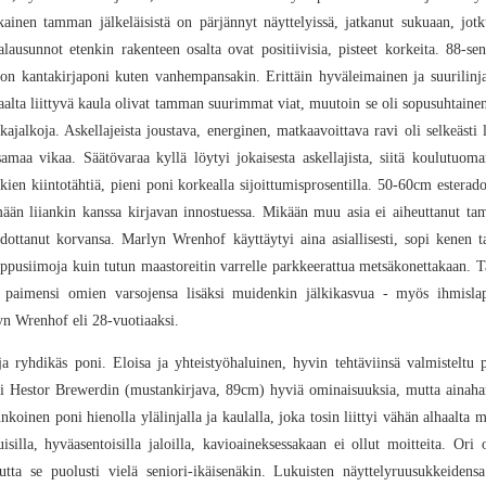
inen tamman jälkeläisistä on pärjännyt näyttelyissä, jatkanut sukuaan, jotkut
jalausunnot etenkin rakenteen osalta ovat positiivisia, pisteet korkeita. 88-sen
on kantakirjaponi kuten vanhempansakin. Erittäin hyväleimainen ja suurilinja
haalta liittyvä kaula olivat tamman suurimmat viat, muutoin se oli sopusuhtainen
akajalkoja. Askellajeista joustava, energinen, matkaavoittava ravi oli selkeästi
amaa vikaa. Säätövaraa kyllä löytyi jokaisesta askellajista, siitä koulutuoma
n kiintotähtiä, pieni poni korkealla sijoittumisprosentilla. 50-60cm esteradoi
mään liiankin kanssa kirjavan innostuessa. Mikään muu asia ei aiheuttanut ta
dottanut korvansa. Marlyn Wrenhof käyttäytyi aina asiallisesti, sopi kenen tah
ippusiimoja kuin tutun maastoreitin varrelle parkkeerattua metsäkonettakaan.
 ja paimensi omien varsojensa lisäksi muidenkin jälkikasvua - myös ihmisl
n Wrenhof eli 28-vuotiaaksi.
 ja ryhdikäs poni. Eloisa ja yhteistyöhaluinen, hyvin tehtäviinsä valmisteltu 
i Hestor Brewerdin (mustankirjava, 89cm) hyviä ominaisuuksia, mutta ainahan 
koinen poni hienolla ylälinjalla ja kaulalla, joka tosin liittyi vähän alhaalta 
uisilla, hyväasentoisilla jaloilla, kavioaineksessakaan ei ollut moitteita. Ori 
utta se puolusti vielä seniori-ikäisenäkin. Lukuisten näyttelyruusukkeidens