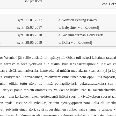
she, prt, 85cm
eee. Lorn
synt. 21.01.2017
e. Winston Feeling Bawdy
synt. 15.07.2017
e. Babysitter v.d. Rodesterij
synt. 10.08.2018
e. Vadelmahurman Dolly Parts
a
synt. 28.06.2019
e. Delia v.d. Rodesterij
or Wrenhof jäi vaille emänsä tuittupäisyyttä. Orista tuli isänsä kaltainen tasap
n herrasmies sekä työkaveri niin aikuis- kuin lapsiharrastajillekin! Kaiken kr
kaan yleisöä, tuomaritornia, kameroita tai mitään muutakaan, vaan esiintyi ja kä
nnut säikkymään. Teräväpäinen, miellyttämisenhaluinen poni oppi uutta nopeasti
enhof olikin tuttu näky tie missä poniagilityissä, pukuratsastuksissa sun mu
tietysti ponin tärkein ominaisuus, vaikkei se liikkeiltään tai rakenteeltaank
ori, joka korkeiden rakennepisteidensä lisäksi suoritti käyttökokeen suorastaa
en täydellisesti; se oli ryhdikäs, erittäin hyvätyyppinen poni, jolla oli ilmeik
at, selväpiirteinen säkä, syvä sopusuhtainen runko, vahva lanne ja takaosa yl
vat lyhyet. Liikkuminen oli vaivattoman näköistä, askeleet pitkät, tahdikkaat ja