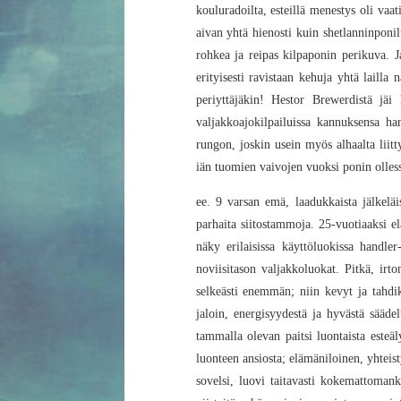
kouluradoilta, esteillä menestys oli va
aivan yhtä hienosti kuin shetlanninponil
rohkea ja reipas kilpaponin perikuva. Ja
erityisesti ravistaan kehuja yhtä laill
periyttäjäkin! Hestor Brewerdistä jäi
valjakkoajokilpailuissa kannuksensa ha
rungon, joskin usein myös alhaalta liit
iän tuomien vaivojen vuoksi ponin olless
ee. 9 varsan emä, laadukkaista jälkel
parhaita siitostammoja. 25-vuotiaaksi e
näky erilaisissa käyttöluokissa handle
noviisitason valjakkoluokat. Pitkä, irto
selkeästi enemmän; niin kevyt ja tahdik
jaloin, energisyydestä ja hyvästä sääd
tammalla olevan paitsi luontaista est
luonteen ansiosta; elämäniloinen, yhteis
sovelsi, luovi taitavasti kokemattoman