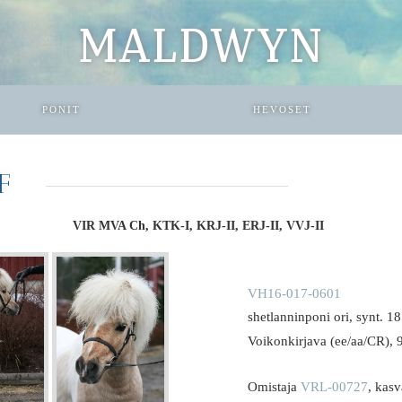
MALDWYN
PONIT
HEVOSET
OF
VIR MVA Ch, KTK-I, KRJ-II, ERJ-II, VVJ-II
VH16-017-0601
shetlanninponi ori, synt. 
Voikonkirjava (ee/aa/CR), 
Omistaja
VRL-00727
, kasv