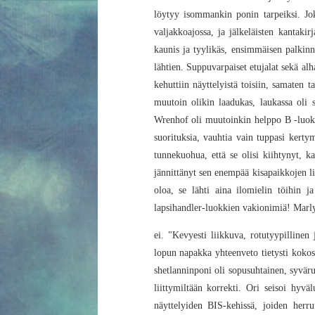
löytyy isommankin ponin tarpeiksi. Joka
valjakkoajossa, ja jälkeläisten kantakir
kaunis ja tyylikäs, ensimmäisen palkinn
lähtien. Suppuvarpaiset etujalat sekä al
kehuttiin näyttelyistä toisiin, samaten t
muutoin olikin laadukas, laukassa oli s
Wrenhof oli muutoinkin helppo B -luokkie
suorituksia, vauhtia vain tuppasi kerty
tunnekuohua, että se olisi kiihtynyt, ka
jännittänyt sen enempää kisapaikkojen l
oloa, se lähti aina ilomielin töihin
lapsihandler-luokkien vakionimiä! Marly
ei. "Kevyesti liikkuva, rotutyypillinen
lopun napakka yhteenveto tietysti kokos
shetlanninponi oli sopusuhtainen, syvärun
liittymiltään korrekti. Ori seisoi hyväl
näyttelyiden BIS-kehissä, joiden herru