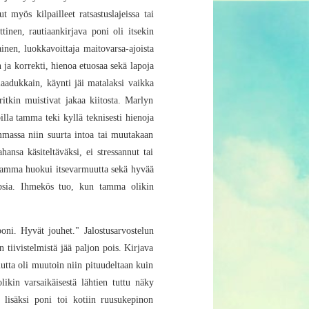
 myös kilpailleet ratsastuslajeissa tai
ttinen, rautiaankirjava poni oli itsekin
inen, luokkavoittaja maitovarsa-ajoista
 ja korrekti, hienoa etuosaa sekä lapoja
 laadukkain, käynti jäi matalaksi vaikka
ritkin muistivat jakaa kiitosta. Marlyn
lla tamma teki kyllä teknisesti hienoja
mmassa niin suurta intoa tai muutakaan
ansa käsiteltäväksi, ei stressannut tai
 Tamma huokui itsevarmuutta sekä hyvää
apsia. Ihmekös tuo, kun tamma olikin
poni. Hyvät jouhet." Jalostusarvostelun
tiivistelmistä jää paljon pois. Kirjava
mutta oli muutoin niin pituudeltaan kuin
olikin varsaikäisestä lähtien tuttu näky
a lisäksi poni toi kotiin ruusukepinon