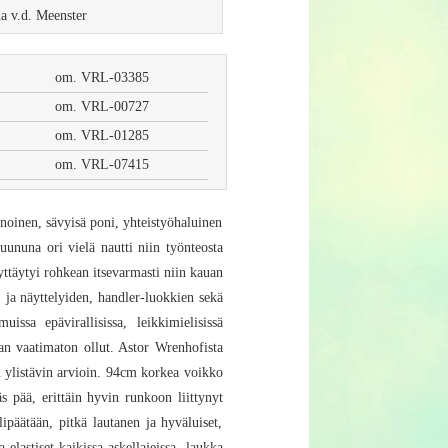
a v.d. Meenster
om. VRL-03385
om. VRL-00727
om. VRL-01285
om. VRL-07415
ainoinen, sävyisä poni, yhteistyöhaluinen
uununa ori vielä nautti niin työnteosta
yttäytyi rohkean itsevarmasti niin kauan
, ja näyttelyiden, handler-luokkien sekä
issa epävirallisissa, leikkimielisissä
aan vaatimaton ollut. Astor Wrenhofista
n ylistävin arvioin. 94cm korkea voikko
äs pää, erittäin hyvin runkoon liittynyt
ipäätään, pitkä lautanen ja hyväluiset,
 elastiset kaikissa askellajeissa, laukka