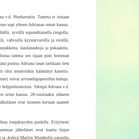
iana v.d. Hoehareniin. Tamma ei tosiaan
lujuus sopi yhteen Adrianan oman kanssa.
hällä, syvällä sopusuhtaisella rungolla,
llä, vahvoilla kyynärvarsilla ja reisillä,
ruusukkeita, kaulanauhoja ja pokaaleita.
ailuissa tamma sen sijaan pisti homman
käänä ponina Adriana tasan tarkkaan tiesi
ni olisi muutoinkin kääntänyt katseita.
nne) toivat arvostelupapereihin kehuja.
se helppoluontoisin. Siksipä Adriana v.d.
jen orien kanssa. 28-vuotiaaksi eläneen
jälkeläiset ovat moneen kertaan saaneet
taa itsepäisyyden puolelle. Erityisesti
amman jälkeläiset ovat kautta linjan
lyä ja -kykyä Marlyn Wrenhofin varsoilta