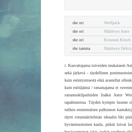
she ori
Wolfpack
she ori
Maldwyn Astor
she ori
Kruunun Kitsch
she tamma
Maldwyn Delici
i. Kasvattajansa toiveiden mukaisesti Ast
sekä järkevä - täydellinen ponimuotoine
kuin esiintymisestä eikä arastellut ollen
kuin esittäjänsä / ratsastajansa ei ruve
ratsastuskilpailuiden lisäksi Astor Wr
tapahtumissa. Täyden kympin luonne oli 
tulikin ensimmäisen palkinnon kantakirja
täytti rotumääritelmän ideaalin liki pitä
hyvänmuotoinen kaula, pitkät loivat lav
hyväasentoiset jalat, joskin vuohiset oli