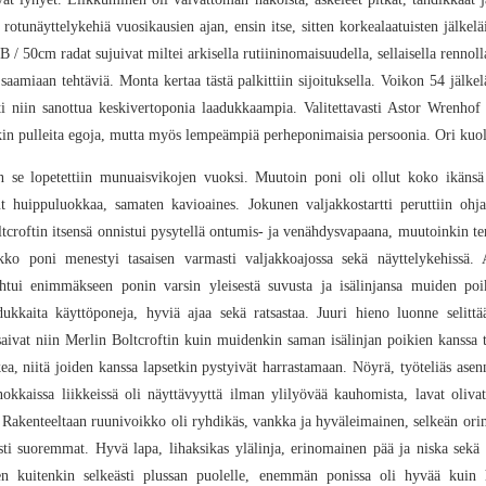
otunäyttelykehiä vuosikausien ajan, ensin itse, sitten korkealaatuisten jälkel
/ 50cm radat sujuivat miltei arkisella rutiininomaisuudella, sellaisella rennoll
saamiaan tehtäviä. Monta kertaa tästä palkittiin sijoituksella. Voikon 54 jälkel
i niin sanottua keskivertoponia laadukkaampia. Valitettavasti Astor Wrenhof e
nkin pulleita egoja, mutta myös lempeämpiä perheponimaisia persoonia. Ori kuol
un se lopetettiin munuaisvikojen vuoksi. Muutoin poni oli ollut koko ikänsä 
lut huippuluokkaa, samaten kavioaines. Jokunen valjakkostartti peruttiin ohj
croftin itsensä onnistui pysytellä ontumis- ja venähdysvapaana, muutoinkin t
ko poni menestyi tasaisen varmasti valjakkoajossa sekä näyttelykehissä. 
ohtui enimmäkseen ponin varsin yleisestä suvusta ja isälinjansa muiden poik
dukkaita käyttöponeja, hyviä ajaa sekä ratsastaa. Juuri hieno luonne selittä
aivat niin Merlin Boltcroftin kuin muidenkin saman isälinjan poikien kanssa t
, niitä joiden kanssa lapsetkin pystyivät harrastamaan. Nöyrä, työteliäs asenne
nnokkaissa liikkeissä oli näyttävyyttä ilman ylilyövää kauhomista, lavat oliv
 Rakenteeltaan ruunivoikko oli ryhdikäs, vankka ja hyväleimainen, selkeän orim
tysti suoremmat. Hyvä lapa, lihaksikas ylälinja, erinomainen pää ja niska se
en kuitenkin selkeästi plussan puolelle, enemmän ponissa oli hyvää kuin 