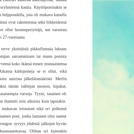
äisryhmiensä kautta. Käyttöponinakin se
a helppoudella, jota oli mukava katsella
äistä ovat rakenteensa sekä liikkeidensä
i ollut luonneperiyttäjä, sen varsoista
i 27-vuotiaana.
terve yksittäisiä pikkuflunssia lukuun
astajan sairastumisen tai muun ponista
erveenä koko ikänsä ennen munuaistensa
Aikansa kärkiponeja se ei ollut, eikä
ien suurista jälkeläismääristä. Merlin
äkin tämän isälinjan suosion, kipakat,
asaisempia varsoja. Tyyni, tasainen oli
 ihastutti niin aikuisia kuin lapsiakin.
at mukavan irtonaiset eikä ori polkenut
ainen poni, jonka lautanen olisi saanut
kä rungon syvyys yhdessä jalkojen hyvän
huomautettavaa. Olihan ori kuitenkin