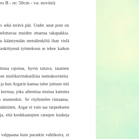
o B - re: 50cm - va: noviisi)
ys sekä terävä pää. Uudet asiat poni on
elottavaa muiden ottaessa takapakkia.
tu kääntymään metsälenkiltä ihan vielä
 keskittyessä työntekoon se tekee kaiken
insa rajoissa, hyvin taitava, tasainen
en mielikuvituksellisia teemakoristeita.
ja kun Argarin kanssa tulee juttuun sitä
n kermaa, joka aiheuttaa muissa kateutta
n muutenkin. Se röyhistelee rintaansa,
ppääminen, Argar ei vain saa tarpeekseen
suja, että kookkaampien ratsujen kuskeja
 valppaana kuin paraskin vahtikoira, ei