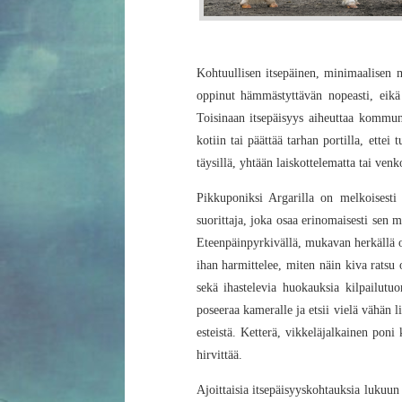
Kohtuullisen itsepäinen, minimaalisen m
oppinut hämmästyttävän nopeasti, eikä
Toisinaan itsepäisyys aiheuttaa kommun
kotiin tai päättää tarhan portilla, ette
täysillä, yhtään laiskottelematta tai ve
Pikkuponiksi Argarilla on melkoisesti 
suorittaja, joka osaa erinomaisesti sen m
Eteenpäinpyrkivällä, mukavan herkällä or
ihan harmittelee, miten näin kiva ratsu 
sekä ihastelevia huokauksia kilpailutuo
poseeraa kameralle ja etsii vielä vähän l
esteistä. Ketterä, vikkeläjalkainen poni
hirvittää.
Ajoittaisia itsepäisyyskohtauksia lukuun