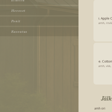
Etusivu
Hevoset
i. Apple 
Ponit
amh, rnvk
Kasvatus
e. Cotto
amh, vkk,
Jälk
amh ori