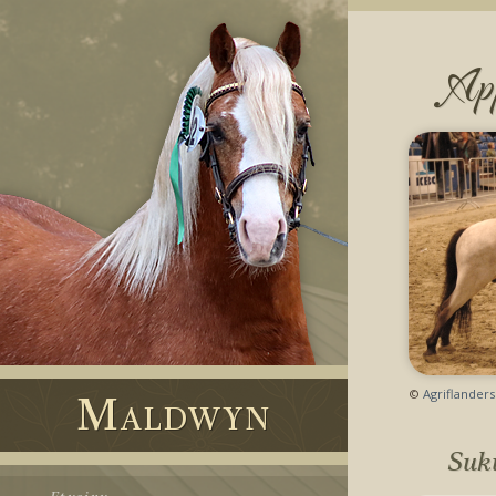
App
Maldwyn
©
Agriflanders
Suk