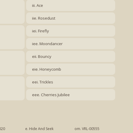
iii. Ace
iie. Rosedust
iei. Firefly
iee. Moondancer
eii. Bouncy
eie. Honeycomb
eei. Trickles
eee. Cherries Jubilee
020
e. Hide And Seek
om. VRL-00555