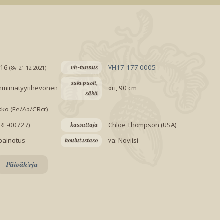
016
VH17-177-0005
vh-tunnus
(8v 21.12.2021)
sukupuoli,
nminiatyyrihevonen
ori, 90 cm
säkä
kko (Ee/Aa/CRcr)
VRL-00727)
Chloe Thompson (USA)
kasvattaja
painotus
va: Noviisi
koulutustaso
Päiväkirja