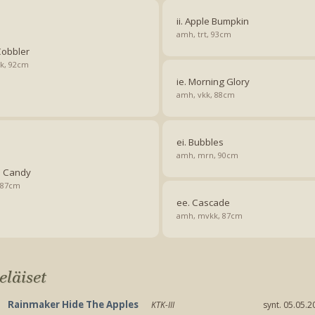
ii. Apple Bumpkin
amh, trt, 93cm
Cobbler
k, 92cm
ie. Morning Glory
amh, vkk, 88cm
ei. Bubbles
amh, mrn, 90cm
n Candy
 87cm
ee. Cascade
amh, mvkk, 87cm
eläiset
Rainmaker Hide The Apples
KTK-III
synt. 05.05.2