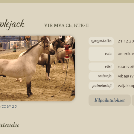
lejack
VIR MVA Ch, KTK-II
21.12.2
syntymäaika
amerika
rotu
ruunivoi
väri
Vibaja (
omistaja
valjakko
painotuslaji
Kilpailutulokset
(
CC BY 2.0
)
utaulu