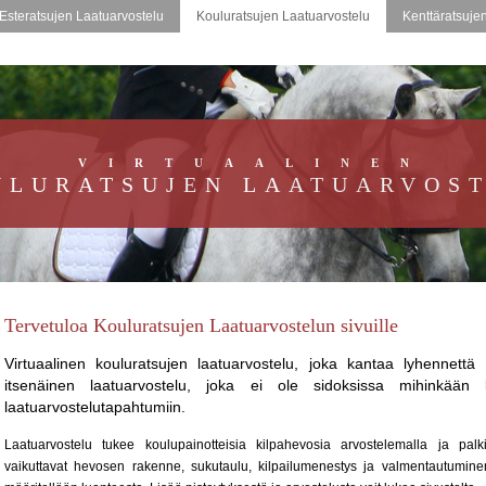
Esteratsujen Laatuarvostelu
Kouluratsujen Laatuarvostelu
Kenttäratsuje
VIRTUAALINEN
ULURATSUJEN LAATUARVOS
Tervetuloa Kouluratsujen Laatuarvostelun sivuille
Virtuaalinen kouluratsujen laatuarvostelu, joka kantaa lyhennet
itsenäinen laatuarvostelu, joka ei ole sidoksissa mihinkään l
laatuarvostelutapahtumiin.
Laatuarvostelu tukee koulupainotteisia kilpahevosia arvostelemalla ja palk
vaikuttavat hevosen rakenne, sukutaulu, kilpailumenestys ja valmentautumine