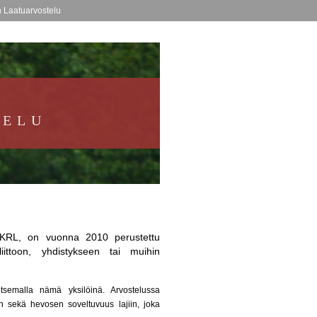
n Laatuarvostelu
TELU
tä KRL, on vuonna 2010 perustettu
iittoon, yhdistykseen tai muihin
itsemalla nämä yksilöinä. Arvostelussa
n sekä hevosen soveltuvuus lajiin, joka