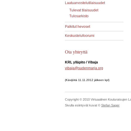
Laatuarvostelutilaisuudet
Tulevat tilaisuudet
Tulosarkisto
Palkitut hevoset
Keskustelufoorumi
Ota yhteyttä
KRL ylläpito / Vibaja
vibaja@sudenmarja.org
(
Kävijöitä 11.11.2012 jälkeen
kpl)
Copyright © 2010 Virtuaalinen Kouluratsujen L
Sivulla esiintyvät kuvat ©
Stefan Sager