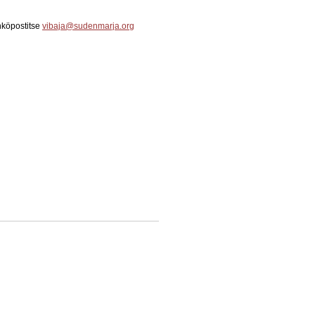
ähköpostitse
vibaja@sudenmarja.org