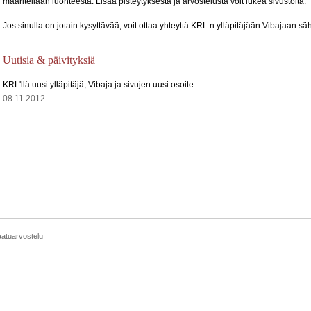
määritellään luonteesta. Lisää pisteytyksestä ja arvostelusta voit lukea sivustolta.
Jos sinulla on jotain kysyttävää, voit ottaa yhteyttä KRL:n ylläpitäjään Vibajaan s
Uutisia & päivityksiä
KRL'llä uusi ylläpitäjä; Vibaja ja sivujen uusi osoite
08.11.2012
aatuarvostelu