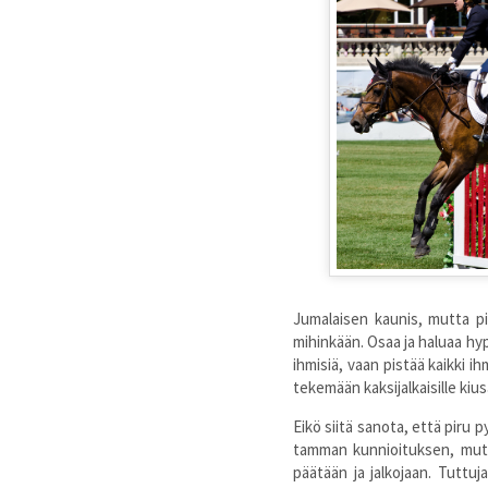
Jumalaisen kaunis, mutta pir
mihinkään. Osaa ja haluaa hyp
ihmisiä, vaan pistää kaikki 
tekemään kaksijalkaisille kiusa
Eikö siitä sanota, että piru
tamman kunnioituksen, mutta
päätään ja jalkojaan. Tuttuj