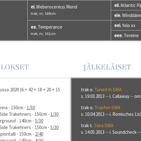
eii.
Atlantic P
ei.
Weberocereus Mond
trak, m, 169cm
eie.
Winddäm
eei.
Yolo xx
ee.
Temperance
trak, rn, 161cm
eee.
Tereine
ULOKSET
JÄLKELÄISET
ussa 2020 (6 + 42 + 18 + 20 + 15
trak-o.
Tuned In SWA
s. 19.03.2013 -- i. Callaway -- o
inna - 150cm -
1/50
trak-o.
Tropfen SWA
 Side Trakehners - 150cm -
1/30
s. 10.04.2013 -- i. Römisches Li
erground - 140cm -
5/30
trak-t.
Tiara SWA
 Side Trakehners - 150cm -
5/30
s. 14.05.2013 -- i. Soundcheck 
piontalli - 150cm -
2/40
erground - 140cm -
4/30