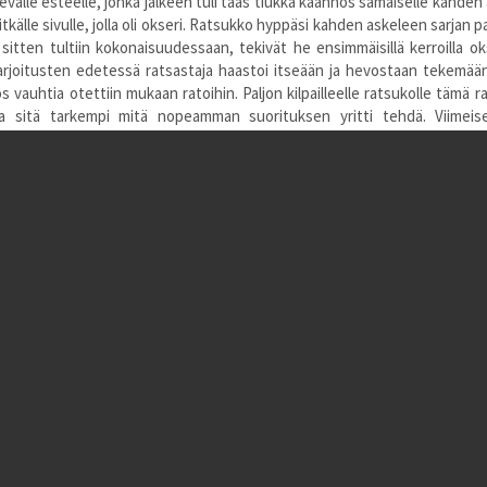
evalle esteelle, jonka jälkeen tuli taas tiukka käännös samaiselle kahden a
akeskus Weldon - 150cm -
1/30
pitkälle sivulle, jolla oli okseri. Ratsukko hyppäsi kahden askeleen sarjan
 Side Trakehners - 150cm -
3/30
sitten tultiin kokonaisuudessaan, tekivät he ensimmäisillä kerroilla oks
mingbird - 140cm -
5/30
rjoitusten edetessä ratsastaja haastoi itseään ja hevostaan tekemään
akeskus Weldon - 150cm -
1/30
s vauhtia otettiin mukaan ratoihin. Paljon kilpailleelle ratsukolle tämä r
 Side Trakehners - 150cm -
5/30
lla sitä tarkempi mitä nopeamman suorituksen yritti tehdä. Viimeis
 Side Trakehners - 150cm -
1/30
radan jälkeen Tune sai ansaitut kiitokset ja ravaili vielä loppuverryttelyjen 
 Side Trakehners - 150cm -
2/30
 Side Trakehners - 150cm -
2/30
e de Haussea - 150cm -
2/30
e de Haussea - 150cm -
1/30
valmentajana Assi)
akeskus Weldon - 150cm -
5/30
senä valmennettavana oli Vibaja kolmannella ratsullaan Tunella, joka jo a
akeskus Weldon - 150cm -
2/30
ä energiastaan. Vibaja selitti, että tamma oli ollut pidemmällä hyppyt
akeskus Weldon - 150cm -
4/30
simme sitten ottaa aiheeksi pitkän jumppasarja, jossa Tune saisi vä
akeskus Weldon - 150cm -
2/30
rgiat toivottavasti unohtuisivat, kun jalkojen paikkoja piti todella mi
Dark Side Trakehners - 140cm -
ipidäte! Puolipidäte! Vähän jalkaa - ohhoh, en tiennytkään, että noi voi hy
kin keskittymään, viimeistään silloin, kun Vibajalla alkoi kasvot punoi
Dark Side Trakehners - 150cm -
skittyessä muuhun kuin jalkoihinsa. "Nyt alkaa sujumaan. Pidä k
 niin pieniä", huutelin, kun Vibaja sai otettua kuskin paikan tam
illä Tune alkoi jo hiota ja takapää oli huomattavasti rennompi kuin alkutun
ä. "Hyvä hyvä, eihän se niin paha edes ollut?" naureskelin Vibajan rav
.