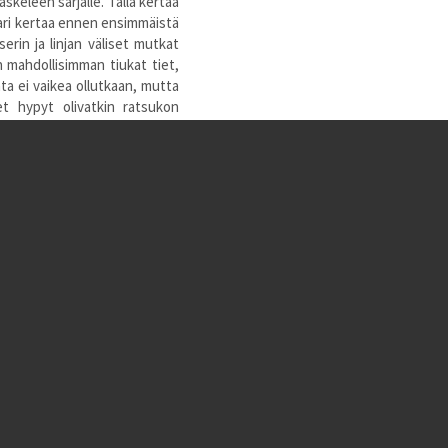
skeleen sarjalle. Tällä kertaa
 pari kertaa ennen ensimmäistä
erin ja linjan väliset mutkat
 mahdollisimman tiukat tiet,
ata ei vaikea ollutkaan, mutta
et hypyt olivatkin ratsukon
ajan.
lkuraveissa loikki lähes joka
auolla, joten meno saattaisi
hän selkäänsä ja takapäätään
ettiä. Ensimmäisellä kerralla
pätä puolikkaalla askeleella".
ttamaan, kun ratsukko meinasi
äsi vähän ylempänä ja varo
malta. Emme hypänneet enää
nista hypyissä ja loikkia tuli
aillessa loppuraveja ja sain