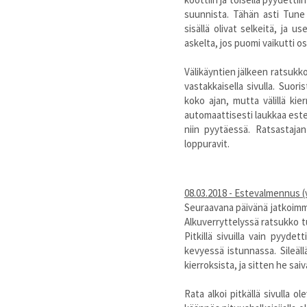
16/04/2013 - ERJ - Jad
suunnista. Tähän asti Tune o
16/04/2013 - ERJ - Twis
sisällä olivat selkeitä, ja u
16/04/2013 - ERJ - Dark
askelta, jos puomi vaikutti os
18/04/2013 - ERJ - Dark
19/04/2013 - ERJ - Twis
Välikäyntien jälkeen ratsukko
19/04/2013 - ERJ - Dark
vastakkaisella sivulla. Suo
19/04/2013 - ERJ - Dark
koko ajan, mutta välillä kie
20/04/2013 - ERJ - Jad
automaattisesti laukkaa este
20/04/2013 - ERJ - Jad
niin pyytäessä. Ratsastajan
20/04/2013 - ERJ - Dark
loppuravit.
22/04/2013 - ERJ - Dark
23/04/2013 - ERJ - Dark
23/04/2013 - ERJ - Dark
08.03.2018 - Estevalmennus 
23/04/2013 - ERJ - Dark
Seuraavana päivänä jatkoimme
24/04/2013 - ERJ - Kis
Alkuverryttelyssä ratsukko tu
25/04/2013 - ERJ - Kis
Pitkillä sivuilla vain pyydet
25/04/2013 - ERJ - Dark
kevyessä istunnassa. Sileäl
26/04/2013 - ERJ - Dark
kierroksista, ja sitten he saiv
26/04/2013 - ERJ - Kis
27/04/2013 - ERJ - Dark
Rata alkoi pitkällä sivulla ol
27/04/2013 - ERJ - Kis