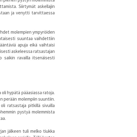
amista. Siirtymät askellajin
istaan ja venytti tarvittaessa
 ja yhdet molempien ympyröiden
taisesti suuntaa vaihdettiin
ääntäviä apuja eikä vaihtaisi
isesti askeleessa ratsastajan
saikin ravailla itsenäisesti
oli hypätä pääasiassa ratoja.
ron perään molempiin suuntiin.
i ratsastaja pitkillä sivuilla
 myöhemmin pystyä molemmista
taa.
arjan jälkeen tuli melko tiukka