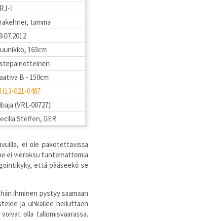
RJ-I
rakehner, tamma
9.07.2012
uunikko, 163cm
stepainotteinen
aativa B - 150cm
H13-021-0487
ibaja (VRL-00727)
ecilia Steffen, GER
vuilla, ei ole pakotettavissa
Tune ei vieroksu tuntemattomia
agointikyky, että pääseekö se
llähän ihminen pystyy saamaan
telee ja uhkailee heiluttaen
voivat olla tallomisvaarassa.