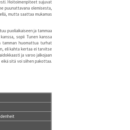
sesti. Hoitoimenpiteet sujuvat
une puunattavana olemisesta,
ierellä, mutta saattaa mukamas
tuu puoliaikaiseen ja tammaa
n kanssa, sopii Tunen kanssa
a ja tamman huomattua turhat
, eli kahta kertaa ei tarvitse
idokkaasti ja varoo jalkojaan
eikä sitä voi siihen pakottaa.
denheit