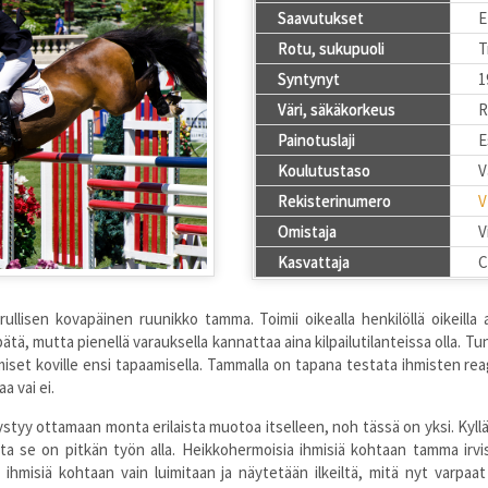
Saavutukset
E
Rotu, sukupuoli
T
Syntynyt
1
Väri, säkäkorkeus
R
Painotuslaji
E
Koulutustaso
V
Rekisterinumero
V
Omistaja
V
Kasvattaja
C
ullisen kovapäinen ruunikko tamma. Toimii oikealla henkilöllä oikeilla a
ätä, mutta pienellä varauksella kannattaa aina kilpailutilanteissa olla. 
ihmiset koville ensi tapaamisella. Tammalla on tapana testata ihmisten re
a vai ei.
 pystyy ottamaan monta erilaista muotoa itselleen, noh tässä on yksi. Ky
 se on pitkän työn alla. Heikkohermoisia ihmisiä kohtaan tamma irvis
a ihmisiä kohtaan vain luimitaan ja näytetään ilkeiltä, mitä nyt varpaat 