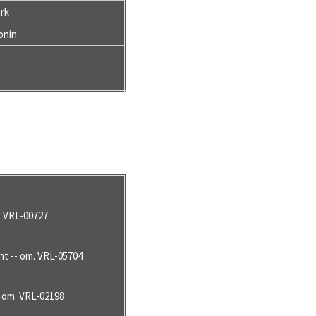
ark
onin
m. VRL-00727
cht -- om. VRL-05704
-- om. VRL-02198