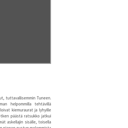
t, tuttavallisemmin Tuneen.
an helpommilla tehtävillä
oivat kiemuraurat ja lyhyille
Hetken päästä ratsukko jatkui
t askellajin sisälle, toisella
een pienen pystyn molemmista