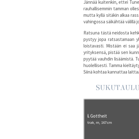
Jännää kuitenkin, ettei Tune 
rauhallisemmin tamman olless
mutta kyllä sitäkin alkaa ras
vahingossa säikähtää välillä j
Ratsuna tästä neidosta kehk
pystyy jopa ratsastamaan yh
loistavasti. Mistään ei saa
yrityksensä, pistää sen kunno
pyytää vauhdin lisäämistä. T
huolellisesti. Tamma kieltäyt
Siinä kohtaa kannattaa laittaa 
SUKUTAUL
i.
Gottheit
trak, rn, 167cm