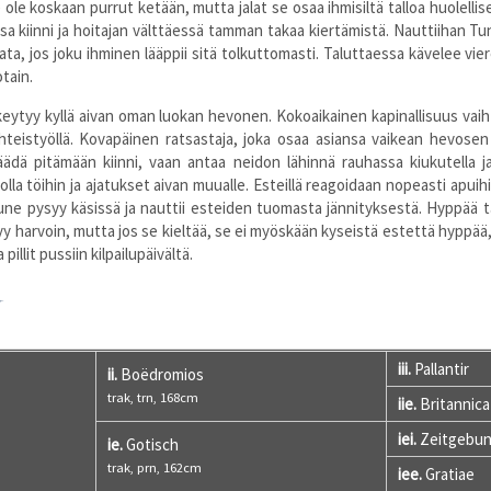
ole koskaan purrut ketään, mutta jalat se osaa ihmisiltä talloa huolelli
a kiinni ja hoitajan välttäessä tamman takaa kiertämistä. Nauttiihan T
sata, jos joku ihminen lääppii sitä tolkuttomasti. Taluttaessa kävelee v
otain.
eytyy kyllä aivan oman luokan hevonen. Kokoaikainen kapinallisuus vaih
teistyöllä. Kovapäinen ratsastaja, joka osaa asiansa vaikean hevose
 jäädä pitämään kiinni, vaan antaa neidon lähinnä rauhassa kiukutell
lla töihin ja ajatukset aivan muualle. Esteillä reagoidaan nopeasti apuihin
une pysyy käsissä ja nauttii esteiden tuomasta jännityksestä. Hyppää ta
yy harvoin, mutta jos se kieltää, se ei myöskään kyseistä estettä hyppää, 
pillit pussiin kilpailupäivältä.
U
iii.
Pallantir
ii.
Boëdromios
trak, trn, 168cm
iie.
Britannica
iei.
Zeitgebun
ie.
Gotisch
trak, prn, 162cm
iee.
Gratiae