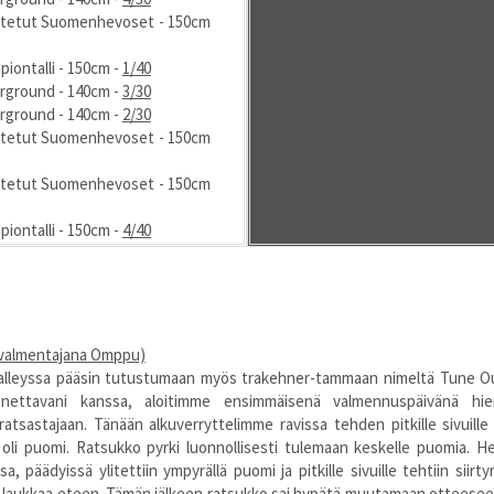
dotetut Suomenhevoset - 150cm
piontalli - 150cm -
1/40
erground - 140cm -
3/30
erground - 140cm -
2/30
dotetut Suomenhevoset - 150cm
dotetut Suomenhevoset - 150cm
piontalli - 150cm -
4/40
erground - 140cm -
1/30
erground - 140cm -
2/30
dotetut Suomenhevoset - 150cm
essa Warmbloods - 150cm -
2/50
(valmentajana Omppu)
erground - 140cm -
3/30
valleyssa pääsin tutustumaan myös trakehner-tammaan nimeltä Tune Ou
erground - 140cm -
5/30
nnettavani kanssa, aloitimme ensimmäisenä valmennuspäivänä hiem
nda Sporthorses - 150cm -
1/30
tsastajaan. Tänään alkuverryttelimme ravissa tehden pitkille sivuille l
or Racing Center - 150cm -
4/50
la oli puomi. Ratsukko pyrki luonnollisesti tulemaan keskelle puomia. 
essa Warmbloods - 150cm -
1/50
 päädyissä ylitettiin ympyrällä puomi ja pitkille sivuille tehtiin siirtymä
essa Warmbloods - 150cm -
6/50
tiin laukkaa eteen. Tämän jälkeen ratsukko sai hypätä muutamaan ottees