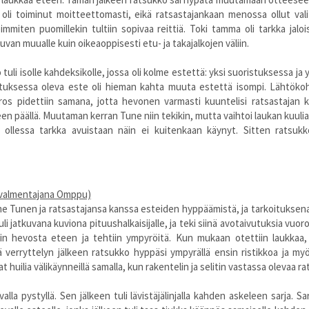
essa Warmbloods - 150cm -
7/50
li toiminut moitteettomasti, eikä ratsastajankaan menossa ollut valitt
ty Puzzle - 150cm -
3/30
seimmiten puomillekin tultiin sopivaa reittiä. Toki tamma oli tarkka jalo
 Side Trakehners - 150cm -
1/30
uvan muualle kuin oikeaoppisesti etu- ja takajalkojen väliin.
 Side Trakehners - 150cm -
1/30
ty Puzzle - 150cm -
1/30
 tuli isolle kahdeksikolle, jossa oli kolme estettä: yksi suoristuksessa
 Side Trakehners - 150cm -
1/30
ristuksessa oleva este oli hieman kahta muuta estettä isompi. Lähtökoh
 Side Trakehners - 150cm -
5/30
rros pidettiin samana, jotta hevonen varmasti kuuntelisi ratsastajan k
essa Warmbloods - 150cm -
7/50
en päällä. Muutaman kerran Tune niin tekikin, mutta vaihtoi laukan kuulia
essa Warmbloods - 150cm -
5/50
 ollessa tarkka avuistaan näin ei kuitenkaan käynyt. Sitten ratsukko 
 Side Trakehners - 150cm -
1/30
 Side Trakehners - 150cm -
5/30
 Side Trakehners - 150cm -
5/30
 Side Trakehners - 150cm -
2/30
(valmentajana Omppu)
 Side Trakehners - 150cm -
4/30
 Tunen ja ratsastajansa kanssa esteiden hyppäämistä, ja tarkoituksena 
akeskus Weldon - 150cm -
2/30
li jatkuvana kuviona pituushalkaisijalle, ja teki siinä avotaivutuksia vuo
akeskus Weldon - 150cm -
5/30
tiin hevosta eteen ja tehtiin ympyröitä. Kun mukaan otettiin laukkaa, ol
 Side Trakehners - 150cm -
4/30
lä verryttelyn jälkeen ratsukko hyppäsi ympyrällä ensin ristikkoa ja
 Side Trakehners - 150cm -
1/30
at huilia välikäynneillä samalla, kun rakentelin ja selitin vastassa olevaa ra
akeskus Weldon - 150cm -
5/30
 Side Trakehners - 150cm -
4/30
evalla pystyllä. Sen jälkeen tuli lävistäjälinjalla kahden askeleen sarja. S
akeskus Weldon - 150cm -
1/30