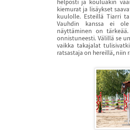
helposti ja kouluakin vä
kiemurat ja lisäykset saa
kuulolle. Esteillä Tiarri t
Vauhdin kanssa ei ole
näyttäminen on tärkeää.
onnistuneesti. Välillä se 
vaikka takajalat tulisiv
ratsastaja on hereillä, niin