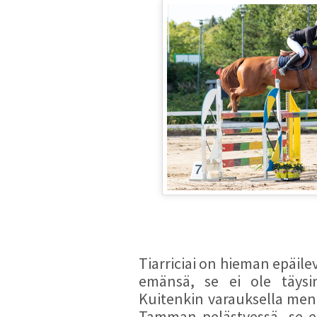
Tiarriciai on hieman epäile
emänsä, se ei ole täysi
Kuitenkin varauksella menn
Tamman pelästyessä, se e