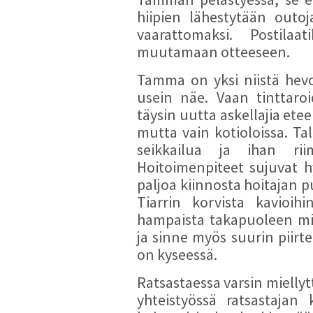
hiipien lähestytään outo
vaarattomaksi. Postila
muutamaan otteeseen.
Tamma on yksi niistä hevos
usein näe. Vaan tinttaro
täysin uutta askellajia ete
mutta vain kotioloissa. Ta
seikkailua ja ihan ri
Hoitoimenpiteet sujuvat hy
paljoa kiinnosta hoitajan 
Tiarrin korvista kavioih
hampaista takapuoleen mi
ja sinne myös suurin piirte
on kyseessä.
Ratsastaessa varsin miellyt
yhteistyössä ratsastajan 