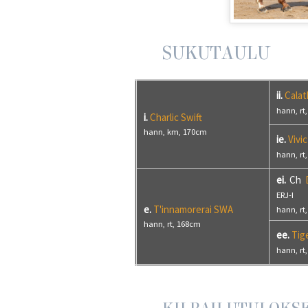
SUKUTAULU
ii.
Cala
hann, rt
i.
Charlic Swift
hann, km, 170cm
ie.
Vivic
hann, rt
ei.
Ch
ERJ-I
e.
T'innamorerai SWA
hann, rt
hann, rt, 168cm
ee.
Tig
hann, rt