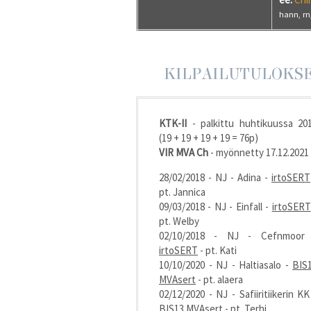
hann, rn
KILPAILUTULOKS
KTK-II
- palkittu huhtikuussa 20
(19 + 19 + 19 + 19 = 76p)
VIR MVA Ch
- myönnetty 17.12.2021
28/02/2018 - NJ - Adina -
irtoSERT
pt. Jannica
09/03/2018 - NJ - Einfall -
irtoSERT
pt. Welby
02/10/2018 - NJ - Cefnmoor
irtoSERT
- pt. Kati
10/10/2020 - NJ - Haltiasalo -
BIS
MVAsert
- pt. alaera
02/12/2020 - NJ - Safiiritiikerin KK
BIS13 MVAsert
- pt. Terhi