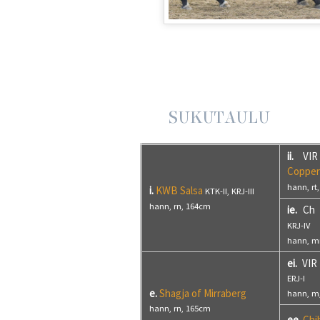
SUKUTAULU
ii.
VIR
Copper
hann, rt
i.
KWB Salsa
KTK-II, KRJ-III
hann, rn, 164cm
ie.
Ch
KRJ-IV
hann, m
ei.
VIR
ERJ-I
e.
Shagja of Mirraberg
hann, m
hann, rn, 165cm
ee.
Chi