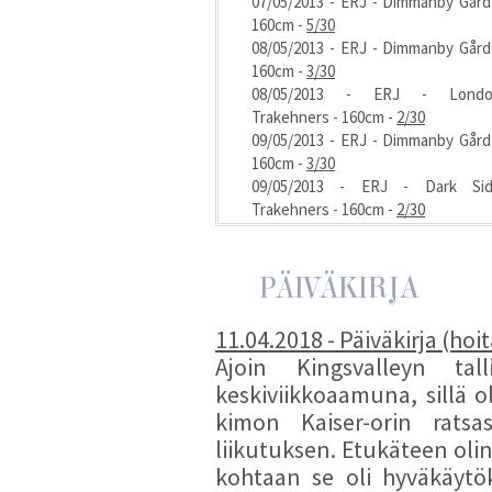
07/05/2013 - ERJ - Dimmanby Gård
160cm -
5/30
08/05/2013 - ERJ - Dimmanby Gård
160cm -
3/30
08/05/2013 - ERJ - Londo
Trakehners - 160cm -
2/30
09/05/2013 - ERJ - Dimmanby Gård
160cm -
3/30
09/05/2013 - ERJ - Dark Si
Trakehners - 160cm -
2/30
10/05/2013 - ERJ - Dimmanby Gård
160cm -
1/30
10/05/2013 - ERJ - Dimmanby Gård
PÄIVÄKIRJA
160cm -
5/30
10/05/2013 - ERJ - Londo
11.04.2018 - Päiväkirja (ho
Trakehners - 160cm -
4/30
Ajoin Kingsvalleyn ta
11/05/2013 - ERJ - Londo
keskiviikkoaamuna, sillä
Trakehners - 160cm -
5/30
kimon Kaiser-orin ratsas
11/05/2013 - ERJ - Rêve de Haussea
160cm -
5/30
liikutuksen. Etukäteen olin
12/05/2013 - ERJ - Londo
kohtaan se oli hyväkäytök
Trakehners - 160cm -
4/30