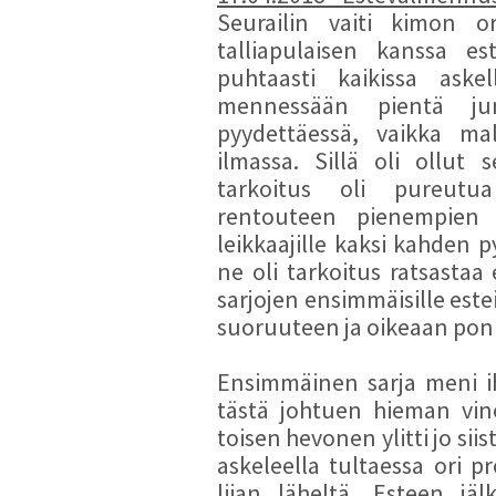
24/05/2013 - ERJ - Leijonalaakso
Seurailin vaiti kimon o
160cm -
2/30
talliapulaisen kanssa es
24/05/2013 - ERJ - Naminot - 160cm
2/30
puhtaasti kaikissa askel
26/05/2013 - ERJ - Naminot - 160cm
mennessään pientä jum
3/30
pyydettäessä, vaikka ma
26/05/2013 - ERJ - Privas - 160cm
ilmassa. Sillä oli ollut 
2/30
tarkoitus oli pureutua
26/05/2013 - ERJ - Vienre - 160cm
rentouteen pienempien e
5/30
27/05/2013 - ERJ - Naminot - 160cm
leikkaajille kaksi kahden p
3/30
ne oli tarkoitus ratsastaa 
27/05/2013 - ERJ - Leijonalaakso
sarjojen ensimmäisille este
160cm -
1/30
suoruuteen ja oikeaan pon
27/05/2013 - ERJ - Vienre - 160cm
1/30
28/05/2013 - ERJ - Privas - 160cm
Ensimmäinen sarja meni i
1/30
tästä johtuen hieman vin
28/05/2013 - ERJ - Vienre - 160cm
toisen hevonen ylitti jo sii
4/30
askeleella tultaessa ori p
28/05/2013 - ERJ - Vienre - 160cm
liian läheltä. Esteen jä
4/30