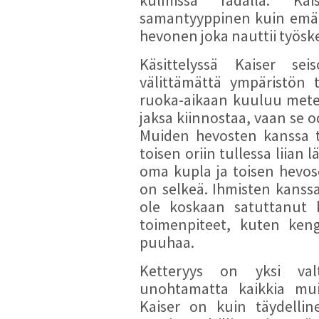
samantyyppinen kuin emän
hevonen joka nauttii työsk
Käsittelyssä Kaiser seis
välittämättä ympäristön 
ruoka-aikaan kuuluu meteli
jaksa kiinnostaa, vaan se o
Muiden hevosten kanssa t
toisen oriin tullessa liian 
oma kupla ja toisen hevose
on selkeä. Ihmisten kanssa
ole koskaan satuttanut k
toimenpiteet, kuten keng
puuhaa.
Ketteryys on yksi valtt
unohtamatta kaikkia muit
Kaiser on kuin täydellin