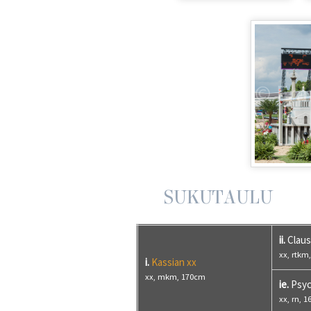
SUKUTAULU
ii.
Claus
xx, rtkm
i.
Kassian xx
xx, mkm, 170cm
ie.
Psyc
xx, rn, 