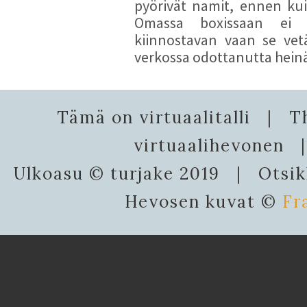
pyörivät namit, ennen kui
Omassa boxissaan ei K
kiinnostavan vaan se vet
verkossa odottanutta hei
Tämä on virtuaalitalli | 
virtuaalihevonen 
Ulkoasu © turjake 2019 | Otsi
Hevosen kuvat ©
Fr