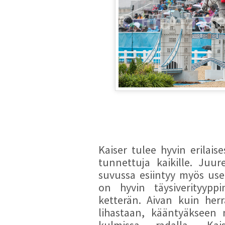
Kaiser tulee hyvin erilais
tunnettuja kaikille. Juure
suvussa esiintyy myös use
on hyvin täysiverityyppi
ketterän. Aivan kuin herr
lihastaan, kääntyäkseen n
kulmissa radalla. Ka