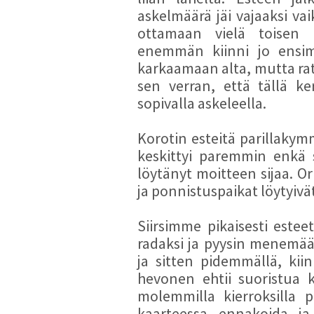
30/05/2013 - ERJ - Vienre - 160cm
askelmäärä jäi vajaaksi vai
3/30
ottamaan vielä toisen 
02/06/2013 - ERJ - Leijonalaakso
enemmän kiinni jo ensimm
160cm -
5/30
karkaamaan alta, mutta rats
02/06/2013 - ERJ - Naminot - 160cm
sen verran, että tällä ke
5/30
03/06/2013 - ERJ - Privas - 160cm
sopivalla askeleella.
2/30
04/06/2013 - ERJ - Privas - 160cm
Korotin esteitä parillakymm
5/30
keskittyi paremmin enkä 
05/06/2013 - ERJ - Vienre - 160cm
löytänyt moitteen sijaa. Or
5/30
ja ponnistuspaikat löytyivä
05/06/2013 - ERJ - Privas - 160cm
1/30
05/06/2013 - ERJ - Privas - 160cm
Siirsimme pikaisesti estee
4/30
radaksi ja pyysin menemää
05/06/2013 - ERJ - Leijonalaakso
ja sitten pidemmällä, kii
160cm -
1/30
hevonen ehtii suoristua 
06/06/2013 - ERJ - Leijonalaakso
160cm -
3/30
molemmilla kierroksilla 
06/06/2013 - ERJ - Privas - 160cm
kaarteessa ennakoida ja 