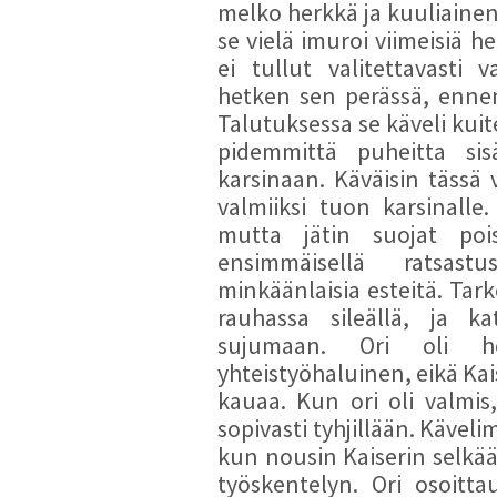
melko herkkä ja kuuliainen.
12/05/2013 - ERJ - Londo
se vielä imuroi viimeisiä h
Trakehners - 160cm -
5/30
ei tullut valitettavasti
12/05/2013 - ERJ - Rêve de Haussea
160cm -
2/30
hetken sen perässä, ennen
12/05/2013 - ERJ - Londo
Talutuksessa se käveli kuit
Trakehners - 160cm -
1/30
pidemmittä puheitta sisä
13/05/2013 - ERJ - Londo
karsinaan. Käväisin tässä
Trakehners - 160cm -
5/30
valmiiksi tuon karsinalle.
13/05/2013 - ERJ - Rêve de Haussea
160cm -
5/30
mutta jätin suojat poi
13/05/2013 - ERJ - Dimmanby Gård
ensimmäisellä ratsastu
160cm -
5/30
minkäänlaisia esteitä. Tark
14/05/2013 - ERJ - Rêve de Haussea
rauhassa sileällä, ja k
160cm -
4/30
sujumaan. Ori oli hoi
14/05/2013 - ERJ - Rêve de Haussea
160cm -
2/30
yhteistyöhaluinen, eikä Kai
14/05/2013 - ERJ - Londo
kauaa. Kun ori oli valmis
Trakehners - 160cm -
3/30
sopivasti tyhjillään. Kävel
14/05/2013 - ERJ - Dark Si
kun nousin Kaiserin selkää
Trakehners - 160cm -
5/30
työskentelyn. Ori osoitta
16/05/2013 - ERJ - Londo