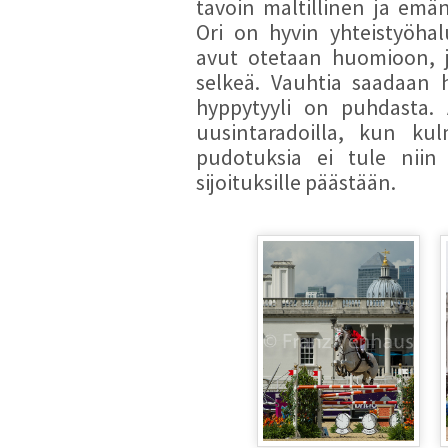
tavoin maltillinen ja emän
Ori on hyvin yhteistyöha
avut otetaan huomioon, jo
selkeä. Vauhtia saadaan h
hyppytyyli on puhdasta. 
uusintaradoilla, kun kul
pudotuksia ei tule niin 
sijoituksille päästään.