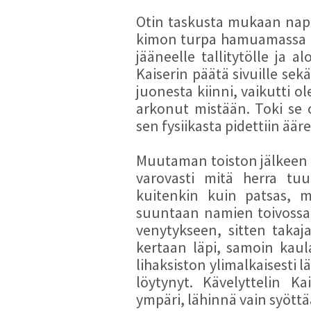
Otin taskusta mukaan napp
kimon turpa hamuamassa kä
jääneelle tallitytölle ja
Kaiserin päätä sivuille sekä
juonesta kiinni, vaikutti 
arkonut mistään. Toki se 
sen fysiikasta pidettiin ää
Muutaman toiston jälkeen si
varovasti mitä herra tuu
kuitenkin kuin patsas, m
suuntaan namien toivossa.
venytykseen, sitten takajal
kertaan läpi, samoin kaul
lihaksiston ylimalkaisesti l
löytynyt. Kävelyttelin Ka
ympäri, lähinnä vain syöttää