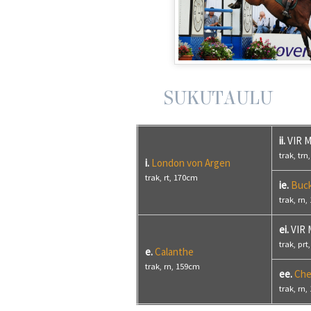
SUKUTAULU
ii.
VIR 
trak, tr
i.
London von Argen
trak, rt, 170cm
ie.
Buc
trak, rn
ei.
VIR 
trak, pr
e.
Calanthe
trak, rn, 159cm
ee.
Che
trak, rn