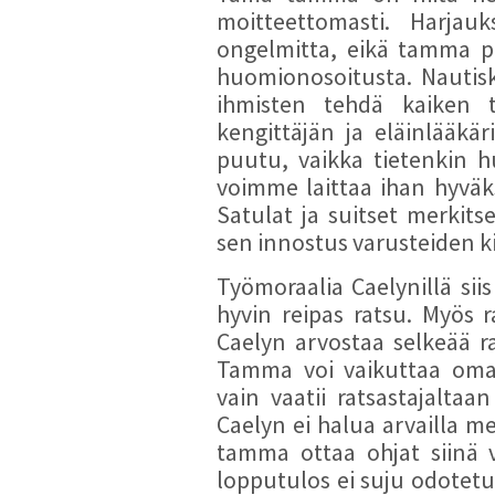
moitteettomasti. Harjauk
ongelmitta, eikä tamma p
huomionosoitusta. Nautisk
ihmisten tehdä kaiken 
kengittäjän ja eläinlääkär
puutu, vaikka tietenkin 
voimme laittaa ihan hyvä
Satulat ja suitset merkits
sen innostus varusteiden k
Työmoraalia Caelynillä siis
hyvin reipas ratsu. Myös ra
Caelyn arvostaa selkeää r
Tamma voi vaikuttaa omap
vain vaatii ratsastajaltaa
Caelyn ei halua arvailla 
tamma ottaa ohjat siinä v
lopputulos ei suju odotetus