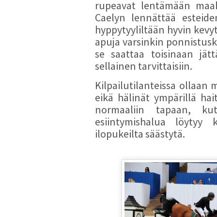
rupeavat lentämään maah
Caelyn lennättää esteide
hyppytyyliltään hyvin kevyt
apuja varsinkin ponnistusk
se saattaa toisinaan jätt
sellainen tarvittaisiin.
Kilpailutilanteissa ollaan 
eikä hälinät ympärillä hai
normaaliin tapaan, kute
esiintymishalua löytyy 
ilopukeilta säästytä.