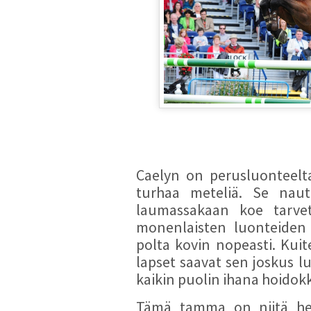
Caelyn on perusluonteelta
turhaa meteliä. Se nautt
laumassakaan koe tarve
monenlaisten luonteiden 
polta kovin nopeasti. Kuit
lapset saavat sen joskus 
kaikin puolin ihana hoidok
Tämä tamma on niitä hevo