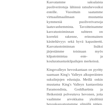
Kasvatamme saksalaisia
puoliverirotuja lähinnä ratsuhevosiksi
esteille. Vuosittain saatamme
virtuaalimaailmaan muutamia
kymmeniä puoliverivarsoja
laatuvanhemmista. Tavoitteinamme
kasvatustoiminnan suhteen on
korrekti rakenne, erinomainen
käsiteltävyys sekä hyvä kapasiteetti.
Kasvatustoiminnan lisäksi
järjestämme toisinaan myös
kilpatoimintaa este- ja
kouluratsastuskilpailujen merkeissä.
Kingsvalleyn hevoskantaan on pyritty
saamaan King's Valleyn alkuperäisten
sukulinjojen edustajia. Meillä onkin
muutama King's Valleyn kantaoriista
Faramondista, Goddhartista ja
Heikenistä polveutuva hevonen, joita
vaalimme arvokkaina yksilöinä
hevoskasvatustamme silmällä pitäen.