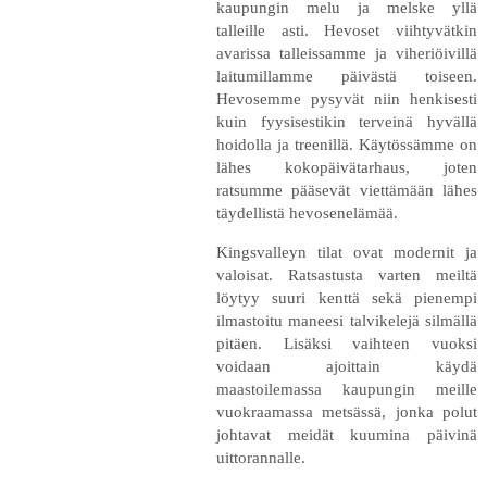
kaupungin melu ja melske yllä
talleille asti. Hevoset viihtyvätkin
avarissa talleissamme ja viheriöivillä
laitumillamme päivästä toiseen.
Hevosemme pysyvät niin henkisesti
kuin fyysisestikin terveinä hyvällä
hoidolla ja treenillä. Käytössämme on
lähes kokopäivätarhaus, joten
ratsumme pääsevät viettämään lähes
täydellistä hevosenelämää.
Kingsvalleyn tilat ovat modernit ja
valoisat. Ratsastusta varten meiltä
löytyy suuri kenttä sekä pienempi
ilmastoitu maneesi talvikelejä silmällä
pitäen. Lisäksi vaihteen vuoksi
voidaan ajoittain käydä
maastoilemassa kaupungin meille
vuokraamassa metsässä, jonka polut
johtavat meidät kuumina päivinä
uittorannalle.