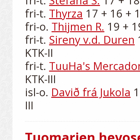
fri-t. 
Stefana S.
 17 + 18
fri-t. 
Thyrza
 17 + 16 + 1
fri-o. 
Thijmen R.
 19 + 1
fri-t. 
Sireny v.d. Duren
 
KTK-II

fri-t. 
TuuHa's Mercado
KTK-III

isl-o. 
Davið frá Jukola
 
Tuomarien hevos