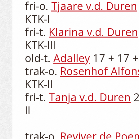
fri-o. 
Tjaare v.d. Duren
KTK-I

fri-t. 
Klarina v.d. Duren
KTK-III

old-t. 
Adalley
 17 + 17 +
trak-o. 
Rosenhof Alfon
KTK-II

fri-t. 
Tanja v.d. Duren
 
II

trak-o. 
Reviver de Poe