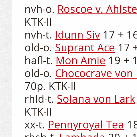
nvh-o. 
Roscoe v. Ahlst
KTK-II

nvh-t. 
Idunn Siv
 17 + 16
old-o. 
Suprant Ace
 17 
hafl-t. 
Mon Amie
 19 + 
old-o. 
Chococrave von 
70p. KTK-II

rhld-t. 
Solana von Lark
KTK-II

xx-t. 
Pennyroyal Tea
 1