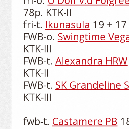
fri-o. 
U Dolf v.d Folgre
78p. KTK-II

fri-t. 
Ikunasula
 19 + 17 
FWB-o. 
Swingtime Veg
KTK-III

FWB-t. 
Alexandra HRW
KTK-II

FWB-t. 
SK Grandeline S
KTK-III

fwb-t. 
Castamere PB
 1