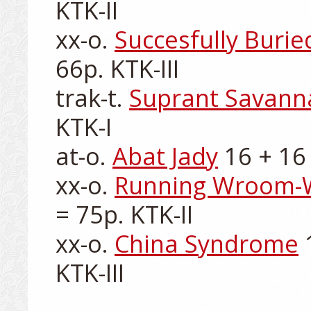
KTK-II

xx-o. 
Succesfully Burie
66p. KTK-III

trak-t. 
Suprant Savann
KTK-I

at-o. 
Abat Jady
 16 + 16 
xx-o. 
Running Wroom-
= 75p. KTK-II

xx-o. 
China Syndrome
 
KTK-III
