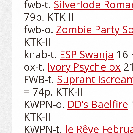
fwb-t. 
Silverlode Roma
79p. KTK-II

fwb-o. 
Zombie Party So
KTK-II

knab-t. 
ESP Swanja
 16 
ox-t. 
Ivory Psyche ox
 2
FWB-t. 
Suprant Iscrea
= 74p. KTK-II

KWPN-o. 
DD’s Baelfire
 
KTK-II

KWPN-t. 
le Rêve Februa