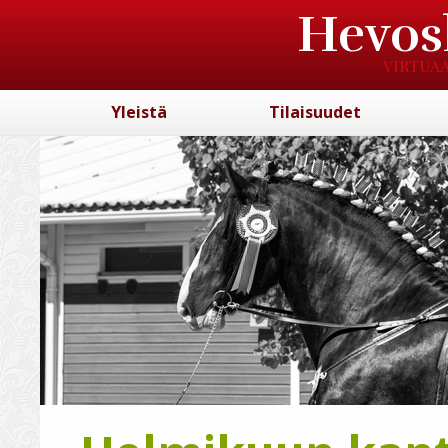
Hevos
VIRTUAA
Yleistä
Tilaisuudet