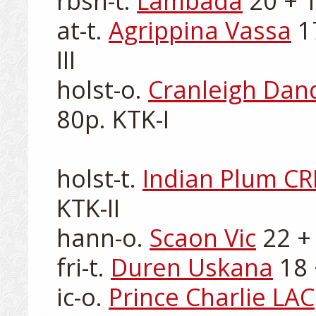
rbsh-t. 
Lambada
 20 + 1
at-t. 
Agrippina Vassa
 1
III

holst-o. 
Cranleigh Dan
80p. KTK-I

holst-t. 
Indian Plum C
KTK-II

hann-o. 
Scaon Vic
 22 +
fri-t. 
Duren Uskana
 18 
ic-o. 
Prince Charlie LAC