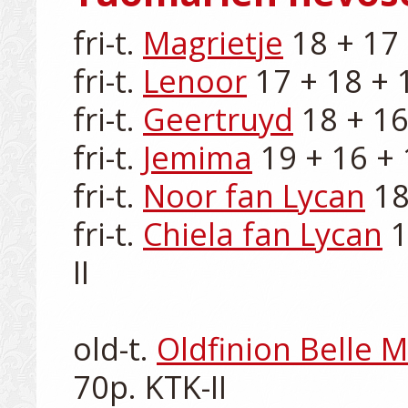
fri-t. 
Magrietje
 18 + 17 
fri-t. 
Lenoor
 17 + 18 + 1
fri-t. 
Geertruyd
 18 + 16
fri-t. 
Jemima
 19 + 16 + 
fri-t. 
Noor fan Lycan
 18
fri-t. 
Chiela fan Lycan
 
II

old-t. 
Oldfinion Belle 
70p. KTK-II
