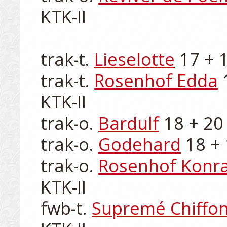
KTK-II

trak-t. 
Lieselotte
 17 + 
trak-t. 
Rosenhof Edda
 
KTK-II

trak-o. 
Bardulf
 18 + 20 
trak-o. 
Godehard
 18 + 
trak-o. 
Rosenhof Konr
KTK-II

fwb-t. 
Supremé Chiffo