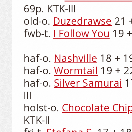
69p. KTK-III

old-o. 
Duzedrawse
 21 
fwb-t. 
I Follow You
 19 +
haf-o. 
Nashville
 18 + 1
haf-o. 
Wormtail
 19 + 2
haf-o. 
Silver Samurai
 1
III

holst-o. 
Chocolate Chi
KTK-II
