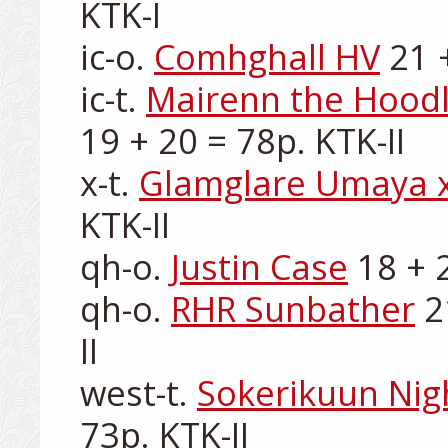
KTK-I

ic-o. 
Comhghall HV
 21 
ic-t. 
Mairenn the Hood
19 + 20 = 78p. KTK-II

x-t. 
Glamglare Umaya 
KTK-II

qh-o. 
Justin Case
 18 + 
qh-o. 
RHR Sunbather
 2
II

west-t. 
Sokerikuun Nigh
73p. KTK-II
