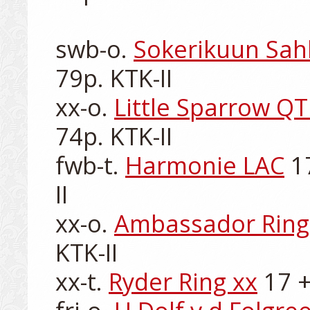
swb-o. 
Sokerikuun Sah
79p. KTK-II

xx-o. 
Little Sparrow QT
74p. KTK-II

fwb-t. 
Harmonie LAC
 1
II

xx-o. 
Ambassador Ring
KTK-II

xx-t. 
Ryder Ring xx
 17 +