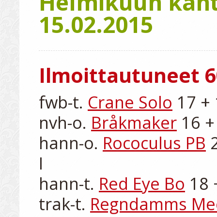
Helmikuun kanta
15.02.2015
Ilmoittautuneet 6
fwb-t. 
Crane Solo
 17 + 
nvh-o. 
Bråkmaker
 16 +
hann-o. 
Rococulus PB
 
I

hann-t. 
Red Eye Bo
 18 
trak-t. 
Regndamms M