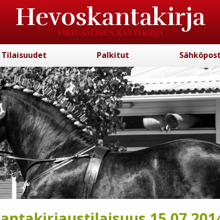
Hevoskantakirja
VIRTUAALINEN KANTAKIRJA
Tilaisuudet
Palkitut
Sähköpost
ntakirjaustilaisuus 15.07.201