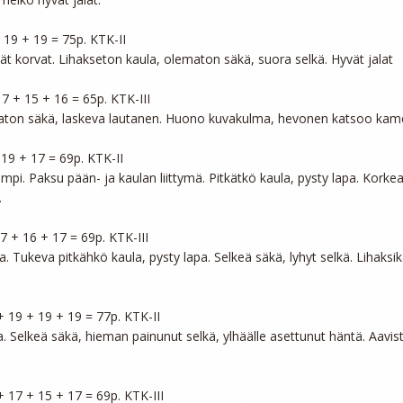
 19 + 19 = 75p. KTK-II

ät korvat. Lihakseton kaula, olematon säkä, suora selkä. Hyvät jalat

17 + 15 + 16 = 65p. KTK-III

lematon säkä, laskeva lautanen. Huono kuvakulma, hevonen katsoo kame
 19 + 17 = 69p. KTK-II

pi. Paksu pään- ja kaulan liittymä. Pitkätkö kaula, pysty lapa. Korkea s


17 + 16 + 17 = 69p. KTK-III

a. Tukeva pitkähkö kaula, pysty lapa. Selkeä säkä, lyhyt selkä. Lihaksik
+ 19 + 19 + 19 = 77p. KTK-II

a. Selkeä säkä, hieman painunut selkä, ylhäälle asettunut häntä. Aavist
+ 17 + 15 + 17 = 69p. KTK-III
