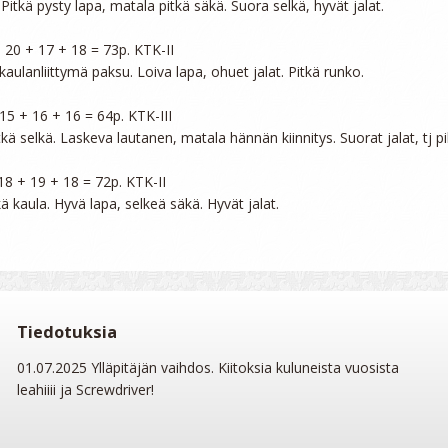
itkä pysty lapa, matala pitkä säkä. Suora selkä, hyvät jalat.

+ 20 + 17 + 18 = 73p. KTK-II

kaulanliittymä paksu. Loiva lapa, ohuet jalat. Pitkä runko.

 15 + 16 + 16 = 64p. KTK-III

tkä selkä. Laskeva lautanen, matala hännän kiinnitys. Suorat jalat, tj pi
 18 + 19 + 18 = 72p. KTK-II

Tiedotuksia
01.07.2025 Ylläpitäjän vaihdos. Kiitoksia kuluneista vuosista
leahiiii ja Screwdriver!