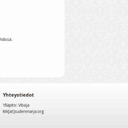
hdissä.

Yhteystiedot
Ylläpito: Vibaja
ktk[at]sudenmarja.org