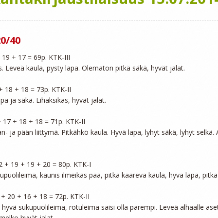
0/40
 19 + 17 = 69p. KTK-III

 Leveä kaula, pysty lapa. Olematon pitkä säkä, hyvät jalat.

+ 18 + 18 = 73p. KTK-II

a ja säkä. Lihaksikas, hyvät jalat.

+ 17 + 18 + 18 = 71p. KTK-II

an- ja pään liittymä. Pitkähkö kaula. Hyvä lapa, lyhyt säkä, lyhyt selkä.
22 + 19 + 19 + 20 = 80p. KTK-I

kupuolileima, kaunis ilmeikäs pää, pitkä kaareva kaula, hyvä lapa, pitkä 
 + 20 + 16 + 18 = 72p. KTK-II

, hyvä sukupuolileima, rotuleima saisi olla parempi. Leveä alhaalle aset
elko hyvät jalat.
