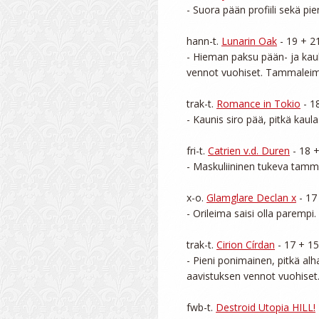
- Suora pään profiili sekä pi
hann-t. 
Lunarin Oak
 - 19 + 2
- Hieman paksu pään- ja kaula
vennot vuohiset. Tammaleima 
trak-t. 
Romance in Tokio
 - 1
- Kaunis siro pää, pitkä kaula
fri-t. 
Catrien v.d. Duren
 - 18 
- Maskuliininen tukeva tamma,
x-o. 
Glamglare Declan x
 - 17
- Orileima saisi olla parempi.
trak-t. 
Cirion Círdan
 - 17 + 15
- Pieni ponimainen, pitkä alha
aavistuksen vennot vuohiset.
fwb-t. 
Destroid Utopia HILL!