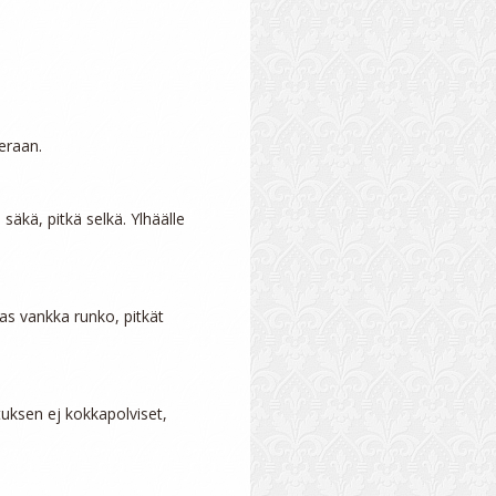
raan.

äkä, pitkä selkä. Ylhäälle 
as vankka runko, pitkät 
uksen ej kokkapolviset, 