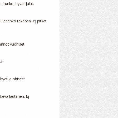
 runko, hyvät jalat.

Pienehkö takaosa, ej pitkät 
ennot vuohiset.

t.

hyet vuohiset".

skeva lautanen. Ej 