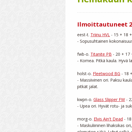
Ilmoittautuneet 2
eest-t. 
Triinu HVL
 - 15 + 18 +
- Sopusuhtainen kokonaisuus.
fwb-o. 
Titanite PB
 - 20 + 17 
- Komea. Pitkä kaula. Hyvä lap
holst-o. 
Fleetwood BG
 - 18 
- Massiivinen ori. Paksu kaul
pitkät jalat.

kwpn-o. 
Glass Slipper FW
 - 
- Upea ori. Hyvät rotu- ja su
morg-o. 
Elvis Ain't Dead
 - 18
- Maskuliininen lihaksikas ori
olematon säkä. Lyhyt selkä, m