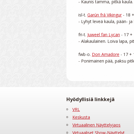
- Kaunis tamma, pitkä kaula. P
isl-t. 
Garún frá Vikingur
 - 18 
- Lyhyt leveä kaula, pään- ja 
fri-t. 
Juweel fan Lycan
 - 17 +
- Alakaulainen. Loiva lapa, pi
fwb-o. 
Don Amadore
 - 17 +
Hyödyllisiä linkkejä
VRL
Keskusta
Virtuaalinen Näyttelyjaos
Virtuaaliset Show-Näyttelyt