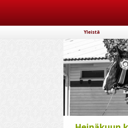
Yleistä
Heinäkuun ka