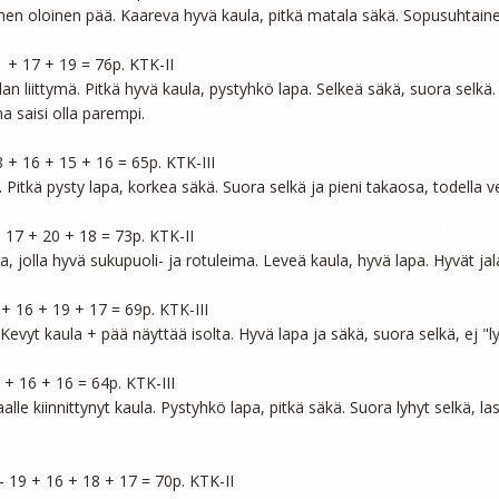
enen oloinen pää. Kaareva hyvä kaula, pitkä matala säkä. Sopusuhtainen
1 + 17 + 19 = 76p. KTK-II

n liittymä. Pitkä hyvä kaula, pystyhkö lapa. Selkeä säkä, suora selkä. 
saisi olla parempi.

8 + 16 + 15 + 16 = 65p. KTK-III

. Pitkä pysty lapa, korkea säkä. Suora selkä ja pieni takaosa, todella v
+ 17 + 20 + 18 = 73p. KTK-II

 jolla hyvä sukupuoli- ja rotuleima. Leveä kaula, hyvä lapa. Hyvät jala
 + 16 + 19 + 17 = 69p. KTK-III

 Kevyt kaula + pää näyttää isolta. Hyvä lapa ja säkä, suora selkä, ej "ly
 + 16 + 16 = 64p. KTK-III

alle kiinnittynyt kaula. Pystyhkö lapa, pitkä säkä. Suora lyhyt selkä, la


 - 19 + 16 + 18 + 17 = 70p. KTK-II
