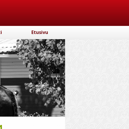
i
Etusivu
4