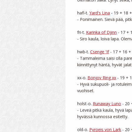
hafl-t. 
Yard's Lina
 - 19 + 18 +
- Ponimainen. Sievä pää, pitk
fri-t. 
Karinka of Djinn
 - 17 + 
- Siro kaula, loiva lapa. O
hwb-t. 
Csenge 'If
 - 17 + 16 +
- Tammaleima saisi olla parem
kiinnittynyt häntä, hyvät jalat.
xx-o. 
Bonjov Ring xx
 - 19 + 
- Hyvä sukupuoli- ja rotuleim
vuohiset.

holst-o. 
Runaway Luno
 - 20 
- Leveä pitkä kaula, hyvä lap
hyvässä kunnossa esitetty.

old-o. 
Pyroeis von Lark
 - 20 