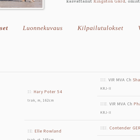
kasvattanut
Kingston Gård
, omis
set
Luonnekuvaus
Kilpailutulokset
VIR MVA Ch
Sha
III.
KRJ-II
Hary Poter 54
II:
trak, m, 162cm
VIR MVA Ch
Ph
IIE.
KRJ-II
Contender GE
IEI.
Elle Rowland
IE:
trak, rt, 165cm