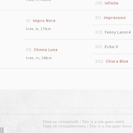
Infinite
IEE.
Impression
EII.
Impro Nore
EI:
trak, m, 170cm
Fenny Lanoré
EIE.
Echo V
EEI.
Chinna Luna
EE:
trak, rn, 168cm
Chiara Blue
EEE.
Tämä on virtuaalitalli | This is a sim-game stable
Tämä on virtuaalihevonen | This is a sim-game horse
6