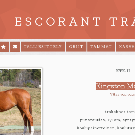
ESCORANT TR
TALLIESITTELY
ORIIT
TAMMAT
KASV
KTK-II
Kingston M
VH24-021-022
trakehner ta
punarautias, 171cm, synt
koulupainotteinen, koulutus