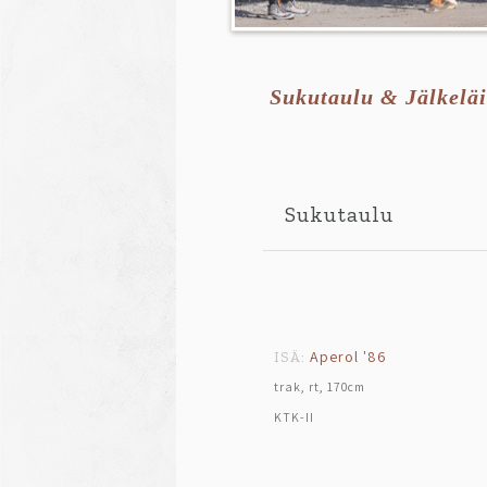
Sukutaulu & Jälkeläi
Sukutaulu
Aperol '86
ISÄ:
trak, rt, 170cm
KTK-II