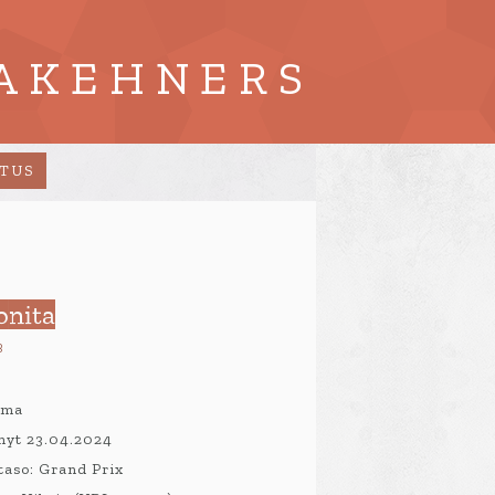
AKEHNERS
ATUS
onita
3
mma
ynyt 23.04.2024
taso: Grand Prix