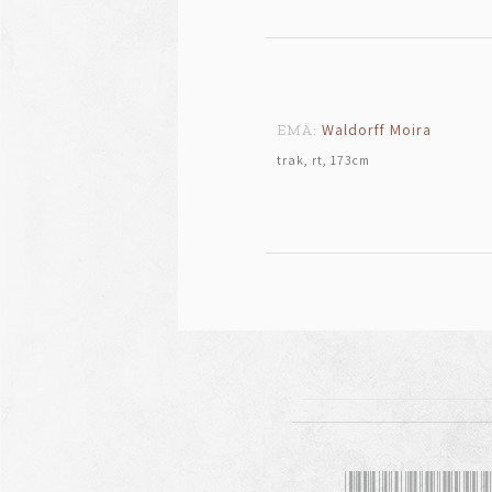
Waldorff Moira
EMÄ:
trak, rt, 173cm
VRL-0081