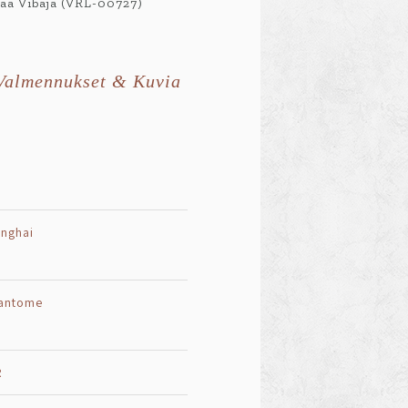
taa Vibaja (VRL-00727)
Valmennukset & Kuvia
nghai
antome
R