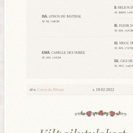
II.
HELIOS D
SF, MRN, 169
ISÄ:
ATHOS DU MATINAL
SF, M, 168CM
IE.
FLEUR D
SF, RN, 163C
EI.
VIDOC D
SF, RN, 172C
EMÄ:
CANELLE DES DURÉE
SF, RN, 165CM
EE.
GIGI DE
SF, PRT, 164
sf-o.
Coeur du Bleuar
s. 19.02.2022