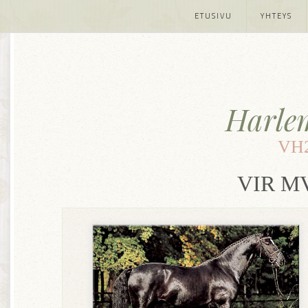
ETUSIVU
YHTEYS
Harle
VH2
VIR MV