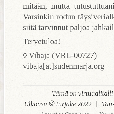
mitään, mutta tutustuttuani
Varsinkin rodun täysiverial
siitä tarvinnut paljoa jahkail
Tervetuloa!
◊ Vibaja (VRL-00727)
vibaja[at]sudenmarja.org
Tämä on virtuaalital
Ulkoasu © turjake 2022 | Taus