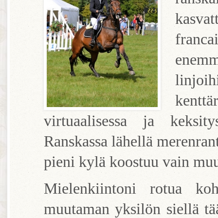
kasvat
franca
enemm
linjoi
kentt
virtuaalisessa ja keksit
Ranskassa lähellä merenrant
pieni kylä koostuu vain muu
Mielenkiintoni rotua koh
muutaman yksilön siellä tää